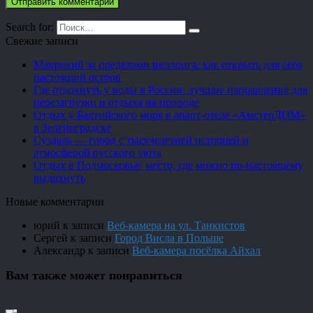
Search for:
Свежие записи
Маврикий за пределами шезлонга: как открыть для себя
настоящий остров
Где отдохнуть у воды в России: лучшие направления для
перезагрузки и отдыха на природе
Отдых у Балтийского моря в апарт-отеле «АмстерДОМ»
в Зеленоградске
Суздаль — город с тысячелетней историей и
атмосферой русского уюта
Отдых в Подмосковье: место, где можно по-настоящему
выдохнуть
Новые комментарии
юрий
к записи
Веб-камера на ул. Танкистов
Сергей
к записи
Город Висла в Польше
Александр
к записи
Веб-камера посёлка Айхал
Вам также может понравиться