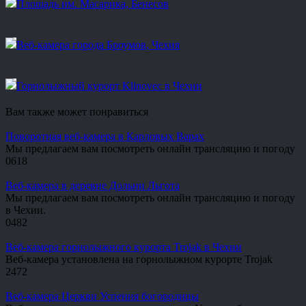
Площадь им. Масарика, Бенесов
Веб-камера города Броумов, Чехия
Горнолыжный курорт Klinovec в Чехии
Вам также может понравиться
Поворотная веб-камера в Карловых Варах
Мы предлагаем вам посмотреть онлайн трансляцию и погоду
0
618
Веб-камера в деревне Дольни Льгота
Мы предлагаем вам посмотреть онлайн трансляцию и погоду
в Чехии.
0
482
Веб-камера горнолыжного курорта Trojak в Чехии
Веб-камера установлена на горнолыжном курорте Trojak
2
472
Веб-камера Церкви Успения богородицы