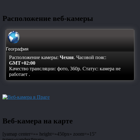
Расположение веб-камеры
География
Расположение камеры:
Чехия
. Часовой пояс:
GMT+02:00
Качество трансляции: фото, 360p. Статус:
камера не
работает
.
Веб-камера на карте
[yamap center=»» height=»450px» zoom=»15″
type=»yandex#map»