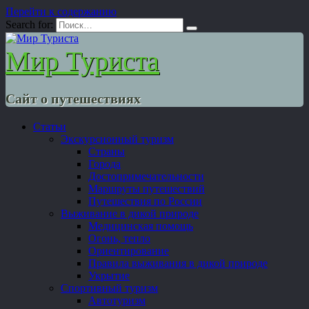
Перейти к содержанию
Search for:
Мир Туриста
Сайт о путешествиях
Статьи
Экскурсионный туризм
Страны
Города
Достопримечательности
Маршруты путешествий
Путешествия по России
Выживание в дикой природе
Медицинская помощь
Огонь, тепло
Ориентирование
Правила выживания в дикой природе
Укрытие
Спортивный туризм
Автотуризм