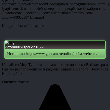
controls=»typeSelector;zoomControl;rulerControl;fullscreenControl;g
[yaplacemark name=»Веб-камера на перекрёстке Декабристов/
Ломоносова» coord=»» icon=»islands#blueStretchyIcon»
color=»#00c2a9″][/yamap]
Координаты веб-камеры:
Источники трансляции
Источник: https://www.geocam.ru/online/praha-webcam/
На сайте «Мир Туриста» вы можете посмотреть «Веб-камера в
Праге» расположенную в разделе: Евразия, Европа, Восточная
Европа, Чехия.
Оцените статью