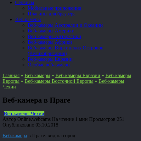
Сервисы
Мобильные приложения
Плагины для браузера
Веб-камеры
Веб-камеры Австралии и Океании
Веб-камеры Америки
Веб-камеры Антарктики
Веб-камеры Африки
Веб-камеры Виргинских Островов
(Великобритания)
Веб-камеры Евразии
Особые веб-камеры
Главная
»
Веб-камеры
»
Веб-камеры Евразии
»
Веб-камеры
Европы
»
Веб-камеры Восточной Европы
»
Веб-камеры
Чехии
Веб-камера в Праге
Веб-камеры Чехии
Автор
Online.webcams
На чтение
1 мин
Просмотров
251
Опубликовано
03.10.2018
Веб-камера
в Праге: вид на город