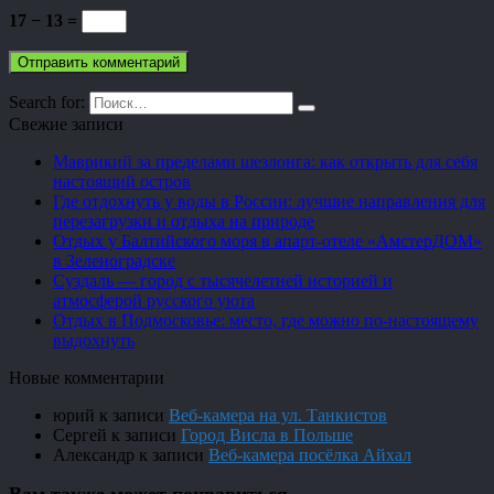
17 − 13 =
Search for:
Свежие записи
Маврикий за пределами шезлонга: как открыть для себя
настоящий остров
Где отдохнуть у воды в России: лучшие направления для
перезагрузки и отдыха на природе
Отдых у Балтийского моря в апарт-отеле «АмстерДОМ»
в Зеленоградске
Суздаль — город с тысячелетней историей и
атмосферой русского уюта
Отдых в Подмосковье: место, где можно по-настоящему
выдохнуть
Новые комментарии
юрий
к записи
Веб-камера на ул. Танкистов
Сергей
к записи
Город Висла в Польше
Александр
к записи
Веб-камера посёлка Айхал