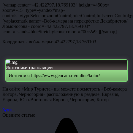
[yamap center=»42.422797,18.769103″ height=»450px»
zoom=»15″ type=»yandex#map»
controls=»typeSelector;zoomControl;rulerControl;fullscreenControl;g
[yaplacemark name=»Веб-камера на перекрёстке Декабристов/
Ломоносова» coord=»42.422797,18.769103″
icon=»islands#blueStretchyIcon» color=»#00c2a9″][/yamap]
Координаты веб-камеры: 42.422797,18.769103
Источники трансляции
Источник: https://www.geocam.ru/online/kotor/
На сайте «Мир Туриста» вы можете посмотреть «Веб-камера
Котора, Черногория» расположенную в разделе: Евразия,
Европа, Юго-Восточная Европа, Черногория, Котор.
бухты
Оцените статью