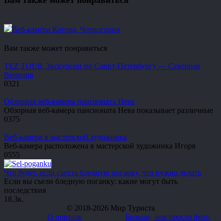
Вам также может понравиться
Веб-камера Котора, Черногория
Вам также может понравиться
TEZ TOUR Экскурсии по Санкт-Петербургу — Северная
Венеция
0
321
Обзорная веб-камера пансионата Нева
Обзорная веб-камера пансионата Нева показывает различные
0
375
Веб-камера в мастерской художника
Веб-камера расположена в мастерской художника Игоря
0
555
Что будет, если съесть бледную поганку, что нужно делать
Если вы съели бледную поганку: какие могут быть
последствия
1
8.3к.
© 2018-2026 Мир Туриста
О портале
Больше, чем просто фото