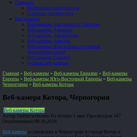
Сервисы
Мобильные приложения
Плагины для браузера
Веб-камеры
Веб-камеры Австралии и Океании
Веб-камеры Америки
Веб-камеры Антарктики
Веб-камеры Африки
Веб-камеры Виргинских Островов
(Великобритания)
Веб-камеры Евразии
Особые веб-камеры
Главная
»
Веб-камеры
»
Веб-камеры Евразии
»
Веб-камеры
Европы
»
Веб-камеры Юго-Восточной Европы
»
Веб-камеры
Черногории
»
Веб-камеры Котора
Веб-камера Котора, Черногория
Веб-камеры Котора
Автор
Online.webcams
На чтение
1 мин
Просмотров
347
Опубликовано
09.10.2018
Веб-камера
установлена в Черногории в городе Котор и