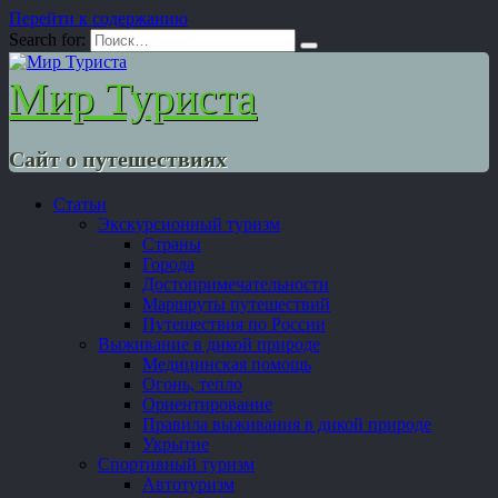
Перейти к содержанию
Search for:
Мир Туриста
Сайт о путешествиях
Статьи
Экскурсионный туризм
Страны
Города
Достопримечательности
Маршруты путешествий
Путешествия по России
Выживание в дикой природе
Медицинская помощь
Огонь, тепло
Ориентирование
Правила выживания в дикой природе
Укрытие
Спортивный туризм
Автотуризм