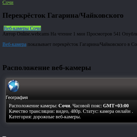
Сочи
Перекрёсток Гагарина/Чайковского
Веб-камеры Сочи
Автор
Online.webcams
На чтение
1 мин
Просмотров
541
Опубл
Веб-камера
показывает перекрёсток Гагарина/Чайковского в С
Расположение веб-камеры
География
Расположение камеры:
Сочи
. Часовой пояс:
GMT+03:00
Качество трансляции: видео, 480p. Статус:
камера онлайн
.
Категория: дорожные веб-камеры.