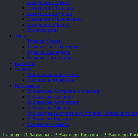
Экскурсии в Крыму
Экскурсии в Таиланд
Экскурсии в Турцию
Экскурсии в Черногорию
Экскурсии в Чехию
Все экскурсии
Туры
Туры из Москвы
Туры из Санкт-Петербурга
Туры из Краснодара
Туры из Екатеринбурга
Контакты
Сервисы
Мобильные приложения
Плагины для браузера
Веб-камеры
Веб-камеры Австралии и Океании
Веб-камеры Америки
Веб-камеры Антарктики
Веб-камеры Африки
Веб-камеры Виргинских Островов (Великобритани
Веб-камеры Евразии
Особые веб-камеры
Главная
»
Веб-камеры
»
Веб-камеры Евразии
»
Веб-камеры Рос