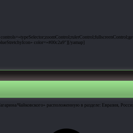
ntrols=»typeSelector;zoomControl;rulerControl;fullscreenControl;g
ueStretchyIcon» color=»#00c2a9″][/yamap]
агарина/Чайковского» расположенную в разделе: Евразия, Росс