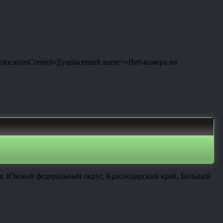
eolocationControl»][yaplacemark name=»Веб-камера на
ия, Южный федеральный округ, Краснодарский край, Большой