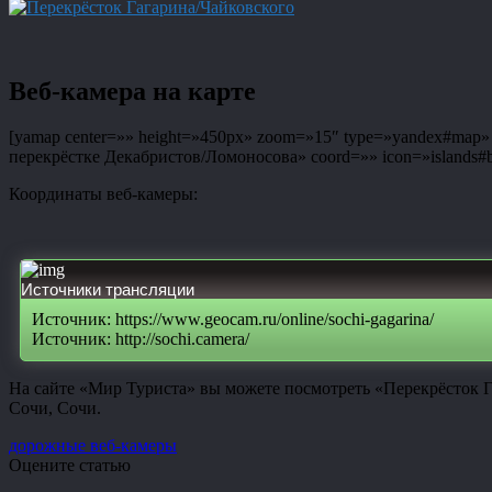
Веб-камера на карте
[yamap center=»» height=»450px» zoom=»15″ type=»yandex#map» co
перекрёстке Декабристов/Ломоносова» coord=»» icon=»islands#bl
Координаты веб-камеры:
Источники трансляции
Источник: https://www.geocam.ru/online/sochi-gagarina/
Источник: http://sochi.camera/
На сайте «Мир Туриста» вы можете посмотреть «Перекрёсток Г
Сочи, Сочи.
дорожные веб-камеры
Оцените статью