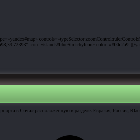
e=»yandex#map» controls=»typeSelector;zoomControl;rulerControl;fu
,39.72393″ icon=»islands#blueStretchyIcon» color=»#00c2a9″][/y
рпорта в Сочи» расположенную в разделе: Евразия, Россия, Юж