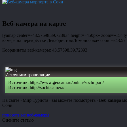
Веб-камера на карте
[yamap center=»43.57598,39.72393″ height=»450px» zoom=»15″ typ
камера на перекрёстке Декабристов/Ломоносова» coord=»43.57598
Координаты веб-камеры: 43.57598,39.72393
Источники трансляции
Источник: https://www.geocam.ru/online/sochi-port/
Источник: http://sochi.camera/
На сайте «Мир Туриста» вы можете посмотреть «Веб-камера мо
Сочи.
поворотные веб-камеры
Оцените статью