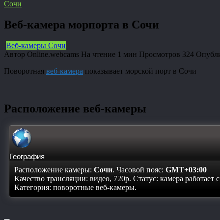
Сочи
Веб-камера морпорта в Сочи
Веб-камеры Сочи
Автор
Online.webcams
На чтение
1 мин
Просмотров
324
Опубл
Поворотная
веб-камера
показывает морской порт в Сочи
Расположение веб-камеры
География
Расположение камеры:
Сочи
. Часовой пояс:
GMT+03:00
Качество трансляции: видео, 720p. Статус:
камера работает 
Категория: поворотные веб-камеры.