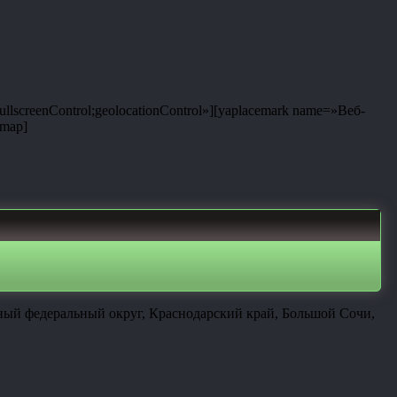
llscreenControl;geolocationControl»][yaplacemark name=»Веб-
amap]
ный федеральный округ, Краснодарский край, Большой Сочи,