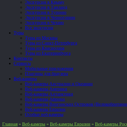
Экскурсии в Крыму
Экскурсии в Таиланд
Экскурсии в Турцию
Экскурсии в Черногорию
Экскурсии в Чехию
Все экскурсии
Туры
Туры из Москвы
Туры из Санкт-Петербурга
Туры из Краснодара
Туры из Екатеринбурга
Контакты
Сервисы
Мобильные приложения
Плагины для браузера
Веб-камеры
Веб-камеры Австралии и Океании
Веб-камеры Америки
Веб-камеры Антарктики
Веб-камеры Африки
Веб-камеры Виргинских Островов (Великобритани
Веб-камеры Евразии
Особые веб-камеры
Главная
»
Веб-камеры
»
Веб-камеры Евразии
»
Веб-камеры Рос