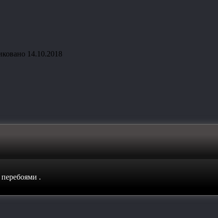
иковано
14.10.2018
с перебоями
.