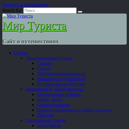
Перейти к содержанию
Search for:
Мир Туриста
Сайт о путешествиях
Статьи
Экскурсионный туризм
Страны
Города
Достопримечательности
Маршруты путешествий
Путешествия по России
Выживание в дикой природе
Медицинская помощь
Огонь, тепло
Ориентирование
Правила выживания в дикой природе
Укрытие
Спортивный туризм
Автотуризм