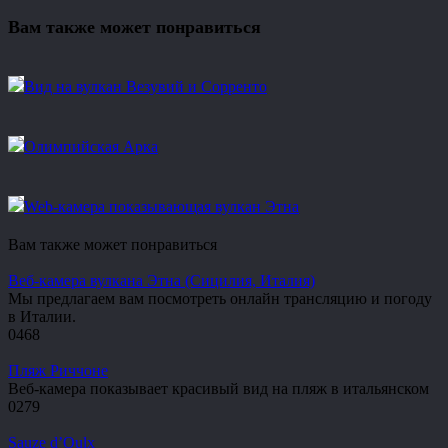
Вам также может понравиться
Вид на вулкан Везувий и Сорренто
Олимпийская Арка
Web-камера показывающая вулкан Этна
Вам также может понравиться
Веб-камера вулкана Этна (Сицилия, Италия)
Мы предлагаем вам посмотреть онлайн трансляцию и погоду
в Италии.
0
468
Пляж Риччоне
Веб-камера показывает красивый вид на пляж в итальянском
0
279
Sauze d’Oulx