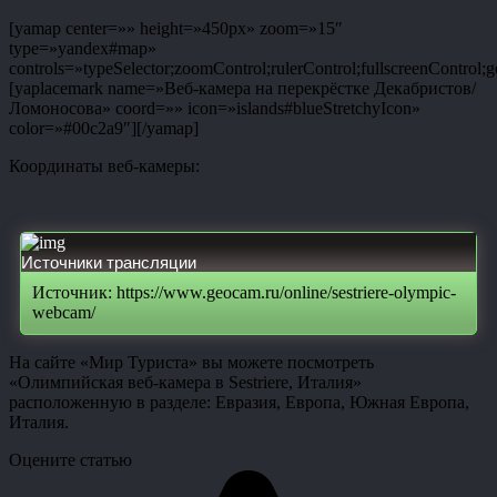
[yamap center=»» height=»450px» zoom=»15″
type=»yandex#map»
controls=»typeSelector;zoomControl;rulerControl;fullscreenControl;g
[yaplacemark name=»Веб-камера на перекрёстке Декабристов/
Ломоносова» coord=»» icon=»islands#blueStretchyIcon»
color=»#00c2a9″][/yamap]
Координаты веб-камеры:
Источники трансляции
Источник: https://www.geocam.ru/online/sestriere-olympic-
webcam/
На сайте «Мир Туриста» вы можете посмотреть
«Олимпийская веб-камера в Sestriere, Италия»
расположенную в разделе: Евразия, Европа, Южная Европа,
Италия.
Оцените статью