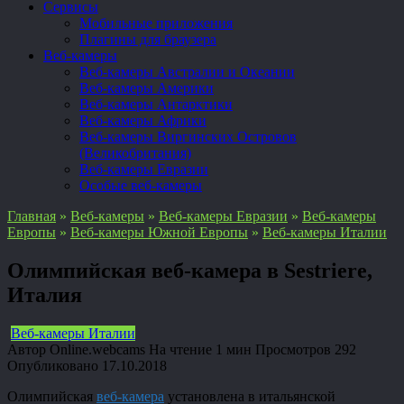
Сервисы
Мобильные приложения
Плагины для браузера
Веб-камеры
Веб-камеры Австралии и Океании
Веб-камеры Америки
Веб-камеры Антарктики
Веб-камеры Африки
Веб-камеры Виргинских Островов
(Великобритания)
Веб-камеры Евразии
Особые веб-камеры
Главная
»
Веб-камеры
»
Веб-камеры Евразии
»
Веб-камеры
Европы
»
Веб-камеры Южной Европы
»
Веб-камеры Италии
Олимпийская веб-камера в Sestriere,
Италия
Веб-камеры Италии
Автор
Online.webcams
На чтение
1 мин
Просмотров
292
Опубликовано
17.10.2018
Олимпийская
веб-камера
установлена в итальянской