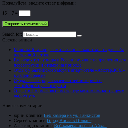
Пожалуйста, введите ответ цифрами:
15 − 7 =
Search for:
Свежие записи
Маврикий за пределами шезлонга: как открыть для себя
настоящий остров
Где отдохнуть у воды в России: лучшие направления для
перезагрузки и отдыха на природе
Отдых у Балтийского моря в апарт-отеле «АмстерДОМ»
в Зеленоградске
Суздаль — город с тысячелетней историей и
атмосферой русского уюта
Отдых в Подмосковье: место, где можно по-настоящему
выдохнуть
Новые комментарии
юрий
к записи
Веб-камера на ул. Танкистов
Сергей
к записи
Город Висла в Польше
Александр
к записи
Веб-камера посёлка Айхал