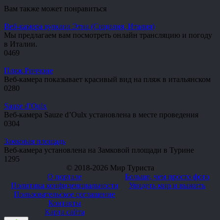
Вам также может понравиться
Веб-камера вулкана Этна (Сицилия, Италия)
Мы предлагаем вам посмотреть онлайн трансляцию и погоду
в Италии.
0
469
Пляж Риччоне
Веб-камера показывает красивый вид на пляж в итальянском
0
280
Sauze d’Oulx
Веб-камера Sauze d’Oulx установлена в месте проведения
0
304
Замковая площадь
Веб-камера установлена на Замковой площади в Турине
1
295
© 2018-2026 Мир Туриста
О портале
Больше, чем просто фото
Политика конфиденциальности
Увидеть мир и выжить
Пользовательское соглашение
Контакты
Карта сайта