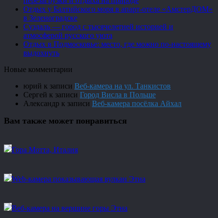
перезагрузки и отдыха на природе
Отдых у Балтийского моря в апарт-отеле «АмстерДОМ»
в Зеленоградске
Суздаль — город с тысячелетней историей и
атмосферой русского уюта
Отдых в Подмосковье: место, где можно по-настоящему
выдохнуть
Новые комментарии
юрий
к записи
Веб-камера на ул. Танкистов
Сергей
к записи
Город Висла в Польше
Александр
к записи
Веб-камера посёлка Айхал
Вам также может понравиться
Гора Мотта, Италия
Web-камера показывающая вулкан Этна
Веб-камера на вершине горы Этна