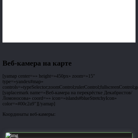
Веб-камера на карте
[yamap center=»» height=»450px» zoom=»15″
type=»yandex#map»
controls=»typeSelector;zoomControl;rulerControl;fullscreenControl;g
[yaplacemark name=»Веб-камера на перекрёстке Декабристов/
Ломоносова» coord=»» icon=»islands#blueStretchyIcon»
color=»#00c2a9″][/yamap]
Координаты веб-камеры: