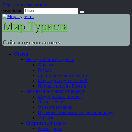
Перейти к содержанию
Search for:
Мир Туриста
Сайт о путешествиях
Статьи
Экскурсионный туризм
Страны
Города
Достопримечательности
Маршруты путешествий
Путешествия по России
Выживание в дикой природе
Медицинская помощь
Огонь, тепло
Ориентирование
Правила выживания в дикой природе
Укрытие
Спортивный туризм
Автотуризм