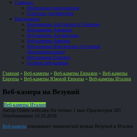
Сервисы
Мобильные приложения
Плагины для браузера
Веб-камеры
Веб-камеры Австралии и Океании
Веб-камеры Америки
Веб-камеры Антарктики
Веб-камеры Африки
Веб-камеры Виргинских Островов
(Великобритания)
Веб-камеры Евразии
Особые веб-камеры
Главная
»
Веб-камеры
»
Веб-камеры Евразии
»
Веб-камеры
Европы
»
Веб-камеры Южной Европы
»
Веб-камеры Италии
Веб-камера на Везувий
Веб-камеры Италии
Автор
Online.webcams
На чтение
1 мин
Просмотров
285
Опубликовано
10.10.2018
Веб-камера
показывает знаменитый вулкан Везувий в Италии