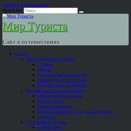
Перейти к содержанию
Search for:
Мир Туриста
Сайт о путешествиях
Статьи
Экскурсионный туризм
Страны
Города
Достопримечательности
Маршруты путешествий
Путешествия по России
Выживание в дикой природе
Медицинская помощь
Огонь, тепло
Ориентирование
Правила выживания в дикой природе
Укрытие
Спортивный туризм
Автотуризм