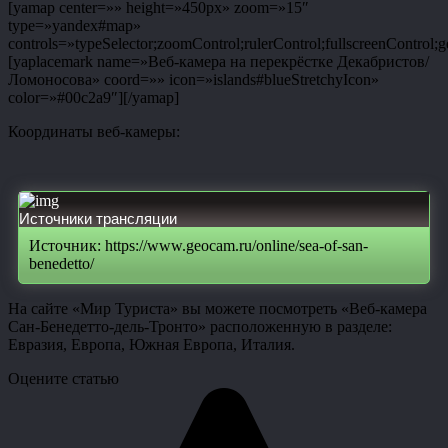
[yamap center=»» height=»450px» zoom=»15″
type=»yandex#map»
controls=»typeSelector;zoomControl;rulerControl;fullscreenControl;g
[yaplacemark name=»Веб-камера на перекрёстке Декабристов/
Ломоносова» coord=»» icon=»islands#blueStretchyIcon»
color=»#00c2a9″][/yamap]
Координаты веб-камеры:
Источники трансляции
Источник: https://www.geocam.ru/online/sea-of-san-
benedetto/
На сайте «Мир Туриста» вы можете посмотреть «Веб-камера
Сан-Бенедетто-дель-Тронто» расположенную в разделе:
Евразия, Европа, Южная Европа, Италия.
Оцените статью