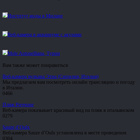
Институт моды в Милане
Веб-камера в аквариуме с акулами
Mole Antonelliana, Турин
Вам также может понравиться
Веб-камера вулкана Этна (Сицилия, Италия)
Мы предлагаем вам посмотреть онлайн трансляцию и погоду
в Италии.
0
466
Пляж Риччоне
Веб-камера показывает красивый вид на пляж в итальянском
0
279
Sauze d’Oulx
Веб-камера Sauze d’Oulx установлена в месте проведения
0
304