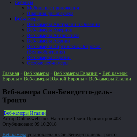
Сервисы
Мобильные приложения
Плагины для браузера
Веб-камеры
Веб-камеры Австралии и Океании
Веб-камеры Америки
Веб-камеры Антарктики
Веб-камеры Африки
Веб-камеры Виргинских Островов
(Великобритания)
Веб-камеры Евразии
Особые веб-камеры
Главная
»
Веб-камеры
»
Веб-камеры Евразии
»
Веб-камеры
Европы
»
Веб-камеры Южной Европы
»
Веб-камеры Италии
Веб-камера Сан-Бенедетто-дель-
Тронто
Веб-камеры Италии
Автор
Online.webcams
На чтение
1 мин
Просмотров
408
Опубликовано
09.10.2018
Веб-камера
установлена в Сан-Бенедетто-дель-Тронто