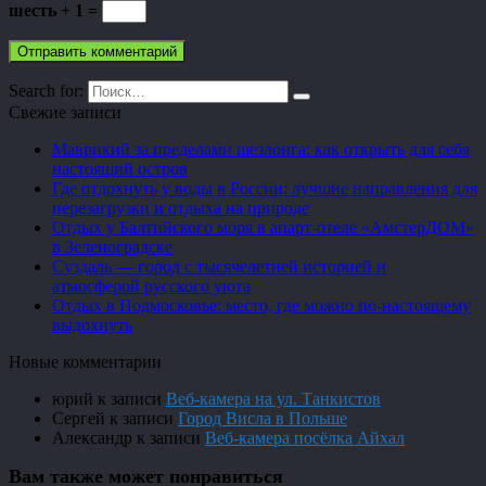
шесть + 1 =
Search for:
Свежие записи
Маврикий за пределами шезлонга: как открыть для себя
настоящий остров
Где отдохнуть у воды в России: лучшие направления для
перезагрузки и отдыха на природе
Отдых у Балтийского моря в апарт-отеле «АмстерДОМ»
в Зеленоградске
Суздаль — город с тысячелетней историей и
атмосферой русского уюта
Отдых в Подмосковье: место, где можно по-настоящему
выдохнуть
Новые комментарии
юрий
к записи
Веб-камера на ул. Танкистов
Сергей
к записи
Город Висла в Польше
Александр
к записи
Веб-камера посёлка Айхал
Вам также может понравиться