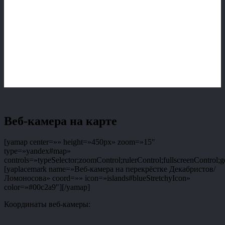
Веб-камера на карте
[yamap center=»» height=»450px» zoom=»15″
type=»yandex#map»
controls=»typeSelector;zoomControl;rulerControl;fullscreenControl;g
[yaplacemark name=»Веб-камера на перекрёстке Декабристов/
Ломоносова» coord=»» icon=»islands#blueStretchyIcon»
color=»#00c2a9″][/yamap]
Координаты веб-камеры: