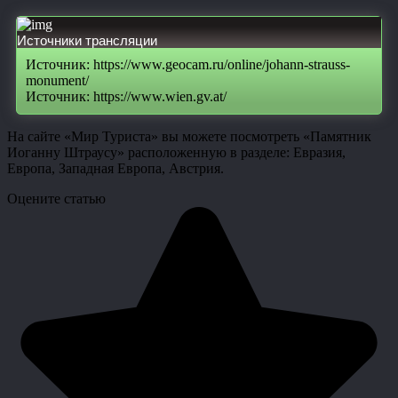
Источники трансляции
Источник: https://www.geocam.ru/online/johann-strauss-
monument/
Источник: https://www.wien.gv.at/
На сайте «Мир Туриста» вы можете посмотреть «Памятник
Иоганну Штраусу» расположенную в разделе: Евразия,
Европа, Западная Европа, Австрия.
Оцените статью