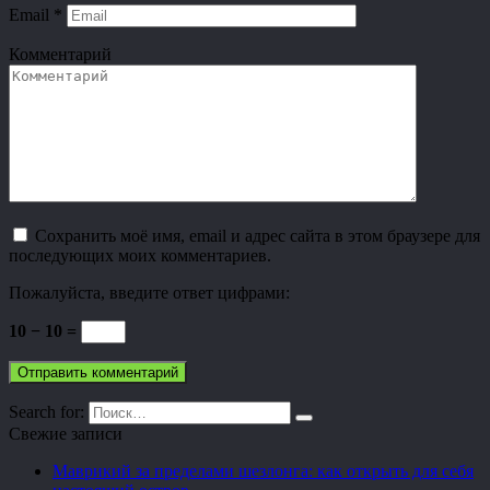
Email
*
Комментарий
Сохранить моё имя, email и адрес сайта в этом браузере для
последующих моих комментариев.
Пожалуйста, введите ответ цифрами:
10 − 10 =
Search for:
Свежие записи
Маврикий за пределами шезлонга: как открыть для себя