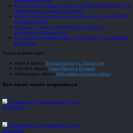
настоящий остров
Где отдохнуть у воды в России: лучшие направления для
перезагрузки и отдыха на природе
Отдых у Балтийского моря в апарт-отеле «АмстерДОМ»
в Зеленоградске
Суздаль — город с тысячелетней историей и
атмосферой русского уюта
Отдых в Подмосковье: место, где можно по-настоящему
выдохнуть
Новые комментарии
юрий
к записи
Веб-камера на ул. Танкистов
Сергей
к записи
Город Висла в Польше
Александр
к записи
Веб-камера посёлка Айхал
Вам также может понравиться
Австрийский горнолыжный курорт
Schonleiten
Австрийский горнолыжный курорт
Schonleiten