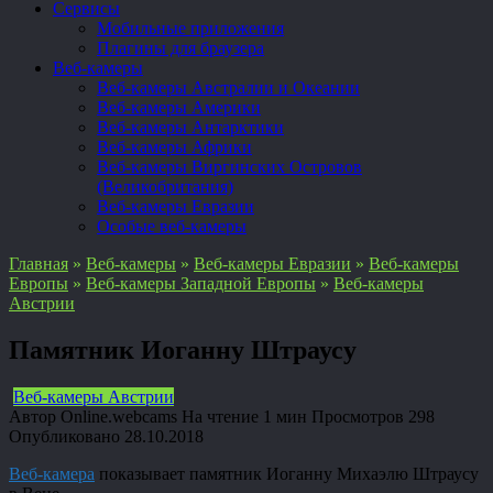
Сервисы
Мобильные приложения
Плагины для браузера
Веб-камеры
Веб-камеры Австралии и Океании
Веб-камеры Америки
Веб-камеры Антарктики
Веб-камеры Африки
Веб-камеры Виргинских Островов
(Великобритания)
Веб-камеры Евразии
Особые веб-камеры
Главная
»
Веб-камеры
»
Веб-камеры Евразии
»
Веб-камеры
Европы
»
Веб-камеры Западной Европы
»
Веб-камеры
Австрии
Памятник Иоганну Штраусу
Веб-камеры Австрии
Автор
Online.webcams
На чтение
1 мин
Просмотров
298
Опубликовано
28.10.2018
Веб-камера
показывает памятник Иоганну Михаэлю Штраусу