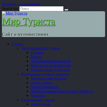
Перейти к содержанию
Search for:
Мир Туриста
Сайт о путешествиях
Статьи
Экскурсионный туризм
Страны
Города
Достопримечательности
Маршруты путешествий
Путешествия по России
Выживание в дикой природе
Медицинская помощь
Огонь, тепло
Ориентирование
Правила выживания в дикой природе
Укрытие
Спортивный туризм
Автотуризм