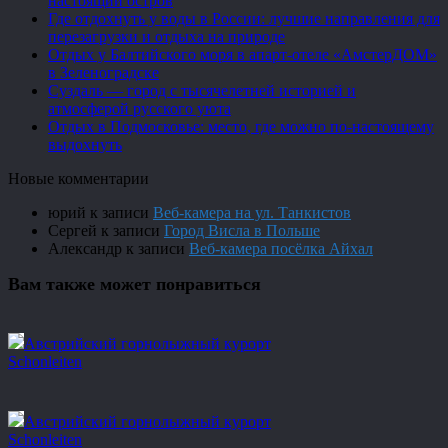
настоящий остров
Где отдохнуть у воды в России: лучшие направления для
перезагрузки и отдыха на природе
Отдых у Балтийского моря в апарт-отеле «АмстерДОМ»
в Зеленоградске
Суздаль — город с тысячелетней историей и
атмосферой русского уюта
Отдых в Подмосковье: место, где можно по-настоящему
выдохнуть
Новые комментарии
юрий
к записи
Веб-камера на ул. Танкистов
Сергей
к записи
Город Висла в Польше
Александр
к записи
Веб-камера посёлка Айхал
Вам также может понравиться
Австрийский горнолыжный курорт
Schonleiten
Австрийский горнолыжный курорт
Schonleiten