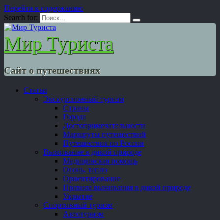
Перейти к содержанию
Search for:
Мир Туриста
Сайт о путешествиях
Статьи
Экскурсионный туризм
Страны
Города
Достопримечательности
Маршруты путешествий
Путешествия по России
Выживание в дикой природе
Медицинская помощь
Огонь, тепло
Ориентирование
Правила выживания в дикой природе
Укрытие
Спортивный туризм
Автотуризм