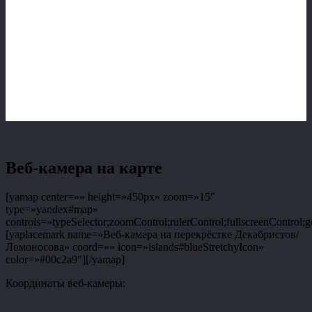
Веб-камера на карте
[yamap center=»» height=»450px» zoom=»15″
type=»yandex#map»
controls=»typeSelector;zoomControl;rulerControl;fullscreenControl;g
[yaplacemark name=»Веб-камера на перекрёстке Декабристов/
Ломоносова» coord=»» icon=»islands#blueStretchyIcon»
color=»#00c2a9″][/yamap]
Координаты веб-камеры: