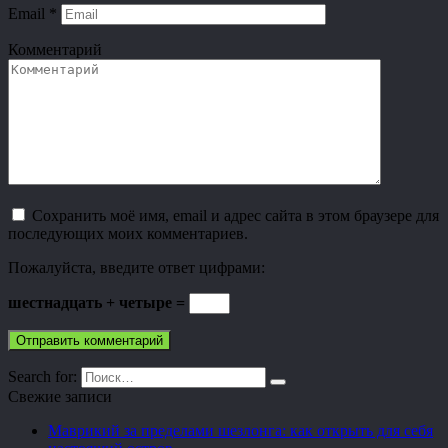
Email
*
Комментарий
Сохранить моё имя, email и адрес сайта в этом браузере для
последующих моих комментариев.
Пожалуйста, введите ответ цифрами:
шестнадцать + четыре =
Search for:
Свежие записи
Маврикий за пределами шезлонга: как открыть для себя