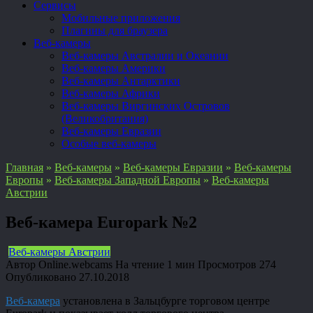
Сервисы
Мобильные приложения
Плагины для браузера
Веб-камеры
Веб-камеры Австралии и Океании
Веб-камеры Америки
Веб-камеры Антарктики
Веб-камеры Африки
Веб-камеры Виргинских Островов
(Великобритания)
Веб-камеры Евразии
Особые веб-камеры
Главная
»
Веб-камеры
»
Веб-камеры Евразии
»
Веб-камеры
Европы
»
Веб-камеры Западной Европы
»
Веб-камеры
Австрии
Веб-камера Europark №2
Веб-камеры Австрии
Автор
Online.webcams
На чтение
1 мин
Просмотров
274
Опубликовано
27.10.2018
Веб-камера
установлена в Зальцбурге торговом центре