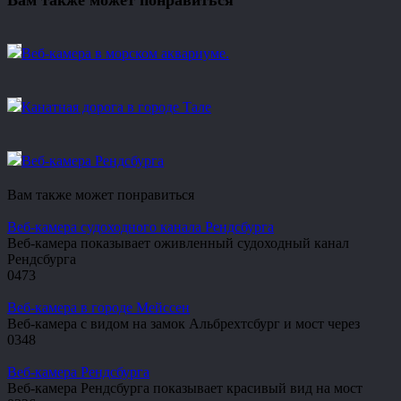
Вам также может понравиться
Веб-камера в морском аквариуме.
Канатная дорога в городе Тале
Веб-камера Рендсбурга
Вам также может понравиться
Веб-камера судоходного канала Рендсбурга
Веб-камера показывает оживленный судоходный канал
Рендсбурга
0
473
Веб-камера в городе Мейссен
Веб-камера с видом на замок Альбрехтсбург и мост через
0
348
Веб-камера Рендсбурга
Веб-камера Рендсбурга показывает красивый вид на мост