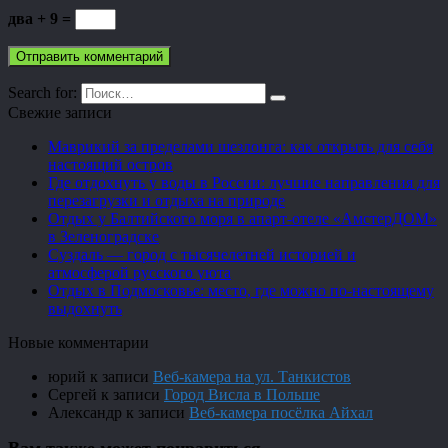
два + 9 =
Search for:
Свежие записи
Маврикий за пределами шезлонга: как открыть для себя
настоящий остров
Где отдохнуть у воды в России: лучшие направления для
перезагрузки и отдыха на природе
Отдых у Балтийского моря в апарт-отеле «АмстерДОМ»
в Зеленоградске
Суздаль — город с тысячелетней историей и
атмосферой русского уюта
Отдых в Подмосковье: место, где можно по-настоящему
выдохнуть
Новые комментарии
юрий
к записи
Веб-камера на ул. Танкистов
Сергей
к записи
Город Висла в Польше
Александр
к записи
Веб-камера посёлка Айхал