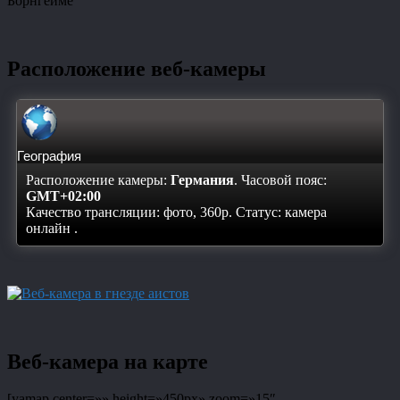
Борнгейме
Расположение веб-камеры
География
Расположение камеры:
Германия
. Часовой пояс:
GMT+02:00
Качество трансляции: фото, 360p. Статус:
камера
онлайн
.
Веб-камера на карте
[yamap center=»» height=»450px» zoom=»15″