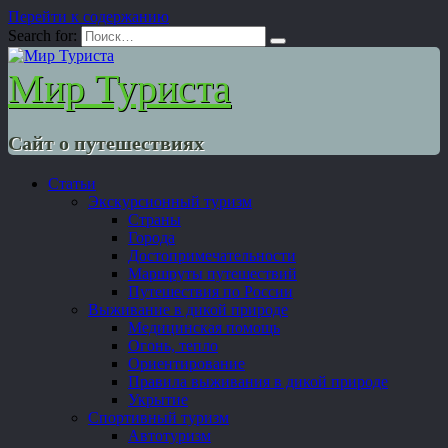
Перейти к содержанию
Search for:
Мир Туриста
Сайт о путешествиях
Статьи
Экскурсионный туризм
Страны
Города
Достопримечательности
Маршруты путешествий
Путешествия по России
Выживание в дикой природе
Медицинская помощь
Огонь, тепло
Ориентирование
Правила выживания в дикой природе
Укрытие
Спортивный туризм
Автотуризм