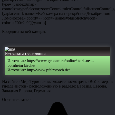
type=»yandex#map»
controls=»typeSelector;zoomControl;rulerControl;fullscreenControl;g
[yaplacemark name=»Веб-камера на перекрёстке Декабристов/
Ломоносова» coord=»» icon=»islands#blueStretchyIcon»
color=»#00c2a9″][/yamap]
Координаты веб-камеры:
Источники трансляции
Источник: https://www.geocam.ru/online/stork-nest-
bornheim-kirche/
Источник: http://www.pfalzstorch.de/
На сайте «Мир Туриста» вы можете посмотреть «Веб-камера в
гнезде аистов» расположенную в разделе: Евразия, Европа,
Западная Европа, Германия.
Оцените статью