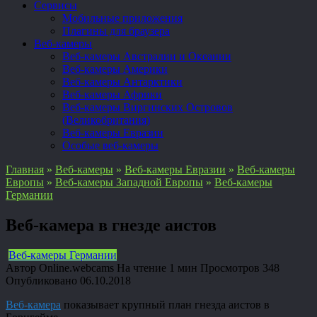
Сервисы
Мобильные приложения
Плагины для браузера
Веб-камеры
Веб-камеры Австралии и Океании
Веб-камеры Америки
Веб-камеры Антарктики
Веб-камеры Африки
Веб-камеры Виргинских Островов
(Великобритания)
Веб-камеры Евразии
Особые веб-камеры
Главная
»
Веб-камеры
»
Веб-камеры Евразии
»
Веб-камеры
Европы
»
Веб-камеры Западной Европы
»
Веб-камеры
Германии
Веб-камера в гнезде аистов
Веб-камеры Германии
Автор
Online.webcams
На чтение
1 мин
Просмотров
348
Опубликовано
06.10.2018
Веб-камера
показывает крупный план гнезда аистов в