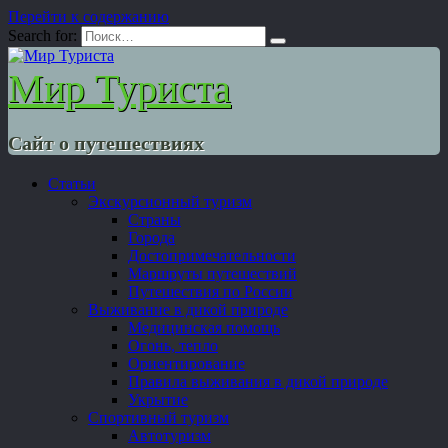
Перейти к содержанию
Search for:
Мир Туриста
Сайт о путешествиях
Статьи
Экскурсионный туризм
Страны
Города
Достопримечательности
Маршруты путешествий
Путешествия по России
Выживание в дикой природе
Медицинская помощь
Огонь, тепло
Ориентирование
Правила выживания в дикой природе
Укрытие
Спортивный туризм
Автотуризм