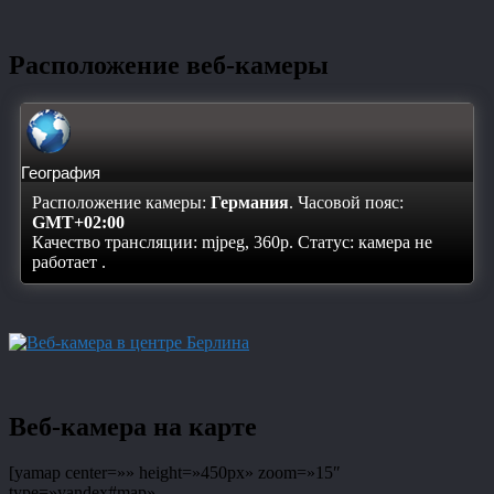
Расположение веб-камеры
География
Расположение камеры:
Германия
. Часовой пояс:
GMT+02:00
Качество трансляции: mjpeg, 360p. Статус:
камера не
работает
.
Веб-камера на карте
[yamap center=»» height=»450px» zoom=»15″
type=»yandex#map»