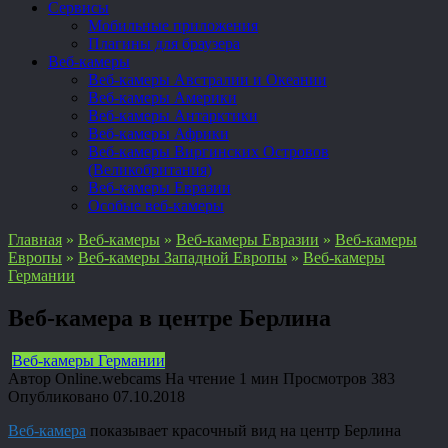
Сервисы
Мобильные приложения
Плагины для браузера
Веб-камеры
Веб-камеры Австралии и Океании
Веб-камеры Америки
Веб-камеры Антарктики
Веб-камеры Африки
Веб-камеры Виргинских Островов
(Великобритания)
Веб-камеры Евразии
Особые веб-камеры
Главная
»
Веб-камеры
»
Веб-камеры Евразии
»
Веб-камеры
Европы
»
Веб-камеры Западной Европы
»
Веб-камеры
Германии
Веб-камера в центре Берлина
Веб-камеры Германии
Автор
Online.webcams
На чтение
1 мин
Просмотров
383
Опубликовано
07.10.2018
Веб-камера
показывает красочный вид на центр Берлина