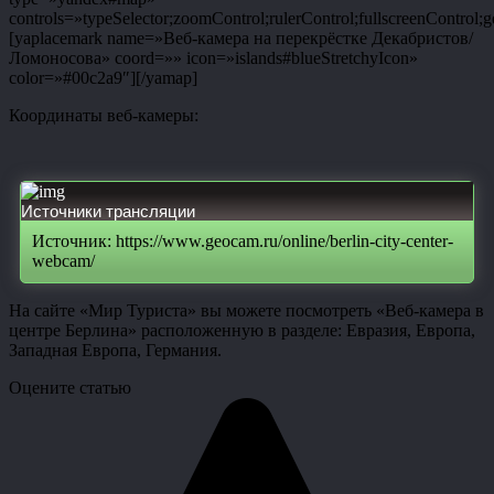
controls=»typeSelector;zoomControl;rulerControl;fullscreenControl;g
[yaplacemark name=»Веб-камера на перекрёстке Декабристов/
Ломоносова» coord=»» icon=»islands#blueStretchyIcon»
color=»#00c2a9″][/yamap]
Координаты веб-камеры:
Источники трансляции
Источник: https://www.geocam.ru/online/berlin-city-center-
webcam/
На сайте «Мир Туриста» вы можете посмотреть «Веб-камера в
центре Берлина» расположенную в разделе: Евразия, Европа,
Западная Европа, Германия.
Оцените статью