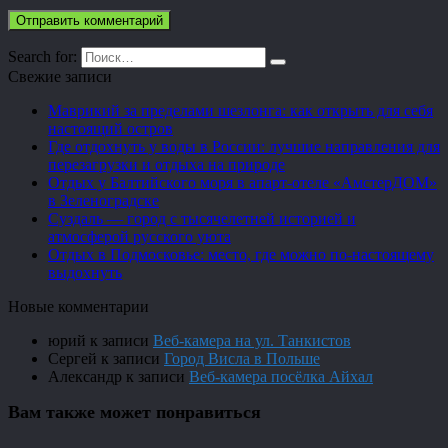
Search for:
Свежие записи
Маврикий за пределами шезлонга: как открыть для себя
настоящий остров
Где отдохнуть у воды в России: лучшие направления для
перезагрузки и отдыха на природе
Отдых у Балтийского моря в апарт-отеле «АмстерДОМ»
в Зеленоградске
Суздаль — город с тысячелетней историей и
атмосферой русского уюта
Отдых в Подмосковье: место, где можно по-настоящему
выдохнуть
Новые комментарии
юрий
к записи
Веб-камера на ул. Танкистов
Сергей
к записи
Город Висла в Польше
Александр
к записи
Веб-камера посёлка Айхал
Вам также может понравиться