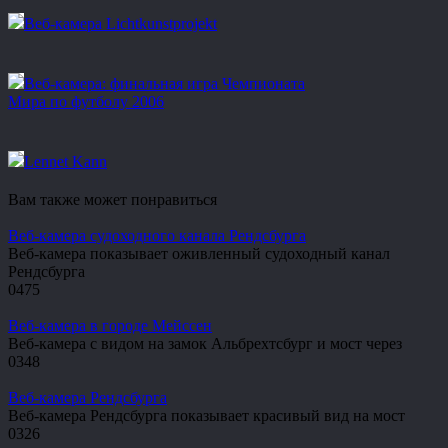
Веб-камера Lichtkunstprojekt
Веб-камера: финальная игра Чемпионата
Мира по футболу 2006
Lennet Kann
Вам также может понравиться
Веб-камера судоходного канала Рендсбурга
Веб-камера показывает оживленный судоходный канал
Рендсбурга
0
475
Веб-камера в городе Мейссен
Веб-камера с видом на замок Альбрехтсбург и мост через
0
348
Веб-камера Рендсбурга
Веб-камера Рендсбурга показывает красивый вид на мост
0
326