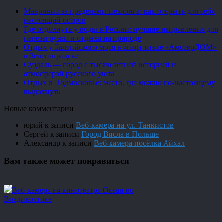
Маврикий за пределами шезлонга: как открыть для себя
настоящий остров
Где отдохнуть у воды в России: лучшие направления для
перезагрузки и отдыха на природе
Отдых у Балтийского моря в апарт-отеле «АмстерДОМ»
в Зеленоградске
Суздаль — город с тысячелетней историей и
атмосферой русского уюта
Отдых в Подмосковье: место, где можно по-настоящему
выдохнуть
Новые комментарии
юрий
к записи
Веб-камера на ул. Танкистов
Сергей
к записи
Город Висла в Польше
Александр
к записи
Веб-камера посёлка Айхал
Вам также может понравиться
Веб-камера на кинотеатре Океан во
Владивостоке