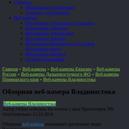
Сервисы
Мобильные приложения
Плагины для браузера
Веб-камеры
Веб-камеры Австралии и Океании
Веб-камеры Америки
Веб-камеры Антарктики
Веб-камеры Африки
Веб-камеры Виргинских Островов
(Великобритания)
Веб-камеры Евразии
Особые веб-камеры
Главная
»
Веб-камеры
»
Веб-камеры Евразии
»
Веб-камеры
России
»
Веб-камеры Дальневосточного ФО
»
Веб-камеры
Приморского края
»
Веб-камеры Владивостока
Обзорная веб-камера Владивостока
Веб-камеры Владивостока
Автор
Online.webcams
На чтение
1 мин
Просмотров
399
Опубликовано
12.10.2018
Обзорная
веб-камера
показывает различные виды