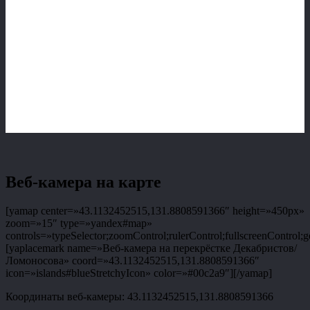
Веб-камера на карте
[yamap center=»43.1132452515,131.8808591366″ height=»450px»
zoom=»15″ type=»yandex#map»
controls=»typeSelector;zoomControl;rulerControl;fullscreenControl;g
[yaplacemark name=»Веб-камера на перекрёстке Декабристов/
Ломоносова» coord=»43.1132452515,131.8808591366″
icon=»islands#blueStretchyIcon» color=»#00c2a9″][/yamap]
Координаты веб-камеры: 43.1132452515,131.8808591366