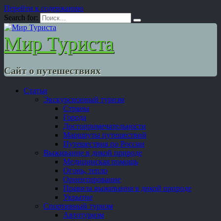
Перейти к содержанию
Search for:
Мир Туриста
Сайт о путешествиях
Статьи
Экскурсионный туризм
Страны
Города
Достопримечательности
Маршруты путешествий
Путешествия по России
Выживание в дикой природе
Медицинская помощь
Огонь, тепло
Ориентирование
Правила выживания в дикой природе
Укрытие
Спортивный туризм
Автотуризм