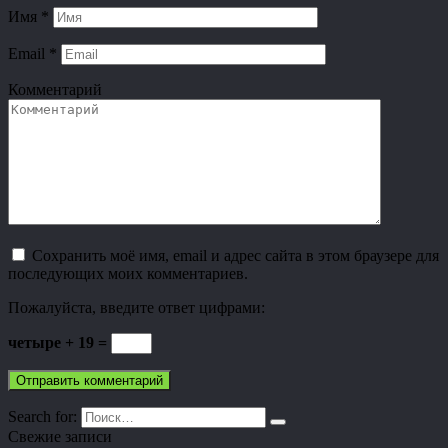
Имя
*
Email
*
Комментарий
Сохранить моё имя, email и адрес сайта в этом браузере для
последующих моих комментариев.
Пожалуйста, введите ответ цифрами:
четыре + 19 =
Search for:
Свежие записи