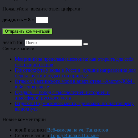
Пожалуйста, введите ответ цифрами:
двадцать − 8 =
Search for:
Свежие записи
Маврикий за пределами шезлонга: как открыть для себя
настоящий остров
Где отдохнуть у воды в России: лучшие направления для
перезагрузки и отдыха на природе
Отдых у Балтийского моря в апарт-отеле «АмстерДОМ»
в Зеленоградске
Суздаль — город с тысячелетней историей и
атмосферой русского уюта
Отдых в Подмосковье: место, где можно по-настоящему
выдохнуть
Новые комментарии
юрий
к записи
Веб-камера на ул. Танкистов
Сергей
к записи
Город Висла в Польше