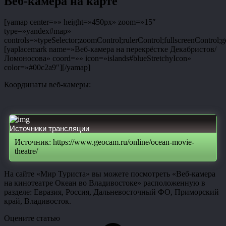
Веб-камера на карте
[yamap center=»» height=»450px» zoom=»15″
type=»yandex#map»
controls=»typeSelector;zoomControl;rulerControl;fullscreenControl;g
[yaplacemark name=»Веб-камера на перекрёстке Декабристов/
Ломоносова» coord=»» icon=»islands#blueStretchyIcon»
color=»#00c2a9″][/yamap]
Координаты веб-камеры:
Источники трансляции
Источник: https://www.geocam.ru/online/ocean-movie-
theatre/
На сайте «Мир Туриста» вы можете посмотреть «Веб-камера
на кинотеатре Океан во Владивостоке» расположенную в
разделе: Евразия, Россия, Дальневосточный ФО, Приморский
край, Владивосток.
Оцените статью