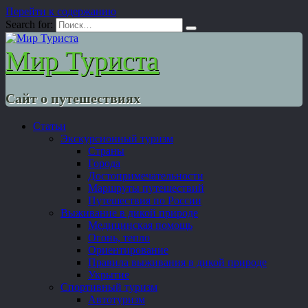
Перейти к содержанию
Search for:
Мир Туриста
Сайт о путешествиях
Статьи
Экскурсионный туризм
Страны
Города
Достопримечательности
Маршруты путешествий
Путешествия по России
Выживание в дикой природе
Медицинская помощь
Огонь, тепло
Ориентирование
Правила выживания в дикой природе
Укрытие
Спортивный туризм
Автотуризм