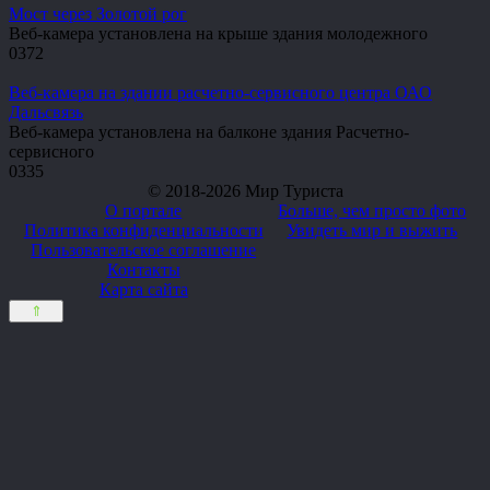
Мост через Золотой рог
Веб-камера установлена на крыше здания молодежного
0
372
Веб-камера на здании расчетно-сервисного центра ОАО
Дальсвязь
Веб-камера установлена на балконе здания Расчетно-
сервисного
0
335
© 2018-2026 Мир Туриста
О портале
Больше, чем просто фото
Политика конфиденциальности
Увидеть мир и выжить
Пользовательское соглашение
Контакты
Карта сайта