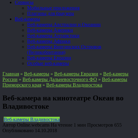
Сервисы
Мобильные приложения
Плагины для браузера
Веб-камеры
Веб-камеры Австралии и Океании
Веб-камеры Америки
Веб-камеры Антарктики
Веб-камеры Африки
Веб-камеры Виргинских Островов
(Великобритания)
Веб-камеры Евразии
Особые веб-камеры
Главная
»
Веб-камеры
»
Веб-камеры Евразии
»
Веб-камеры
России
»
Веб-камеры Дальневосточного ФО
»
Веб-камеры
Приморского края
»
Веб-камеры Владивостока
Веб-камера на кинотеатре Океан во
Владивостоке
Веб-камеры Владивостока
Автор
Online.webcams
На чтение
1 мин
Просмотров
655
Опубликовано
14.10.2018