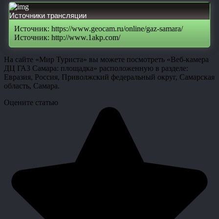
Источники трансляции
Источник: https://www.geocam.ru/online/gaz-samara/
Источник: http://www.1akp.com/
На сайте «Мир Туриста» вы можете посмотреть «Веб-камера
ДЦ ГАЗ Самара: площадка» расположенную в разделе:
Евразия, Россия, Приволжский федеральный округ, Самарская
область, Самара.
Оцените статью