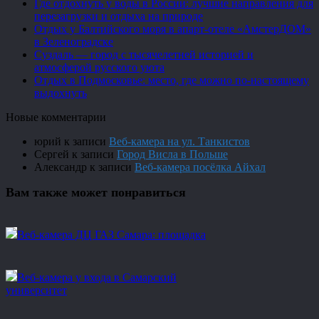
Где отдохнуть у воды в России: лучшие направления для
перезагрузки и отдыха на природе
Отдых у Балтийского моря в апарт-отеле «АмстерДОМ»
в Зеленоградске
Суздаль — город с тысячелетней историей и
атмосферой русского уюта
Отдых в Подмосковье: место, где можно по-настоящему
выдохнуть
Новые комментарии
юрий
к записи
Веб-камера на ул. Танкистов
Сергей
к записи
Город Висла в Польше
Александр
к записи
Веб-камера посёлка Айхал
Вам также может понравиться
Веб-камера ДЦ ГАЗ Самара: площадка
Веб-камера у входа в Самарский
университет