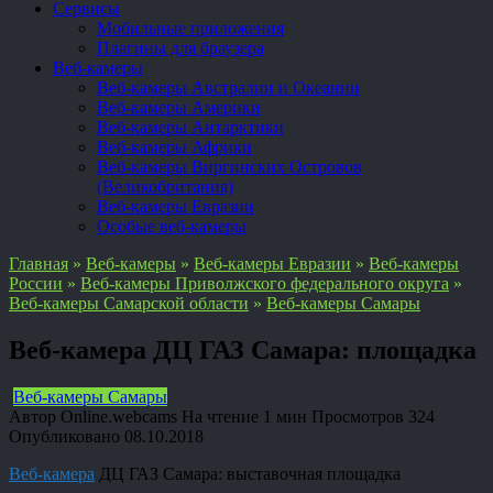
Сервисы
Мобильные приложения
Плагины для браузера
Веб-камеры
Веб-камеры Австралии и Океании
Веб-камеры Америки
Веб-камеры Антарктики
Веб-камеры Африки
Веб-камеры Виргинских Островов
(Великобритания)
Веб-камеры Евразии
Особые веб-камеры
Главная
»
Веб-камеры
»
Веб-камеры Евразии
»
Веб-камеры
России
»
Веб-камеры Приволжского федерального округа
»
Веб-камеры Самарской области
»
Веб-камеры Самары
Веб-камера ДЦ ГАЗ Самара: площадка
Веб-камеры Самары
Автор
Online.webcams
На чтение
1 мин
Просмотров
324
Опубликовано
08.10.2018
Веб-камера
ДЦ ГАЗ Самара: выставочная площадка