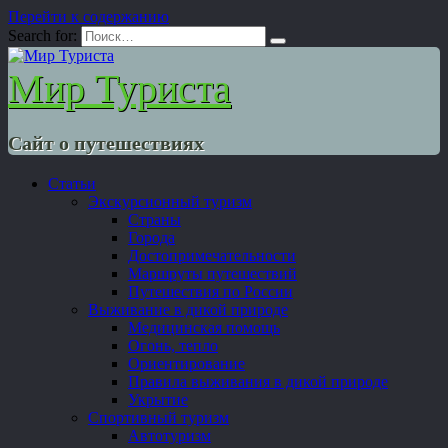
Перейти к содержанию
Search for:
Мир Туриста
Сайт о путешествиях
Статьи
Экскурсионный туризм
Страны
Города
Достопримечательности
Маршруты путешествий
Путешествия по России
Выживание в дикой природе
Медицинская помощь
Огонь, тепло
Ориентирование
Правила выживания в дикой природе
Укрытие
Спортивный туризм
Автотуризм