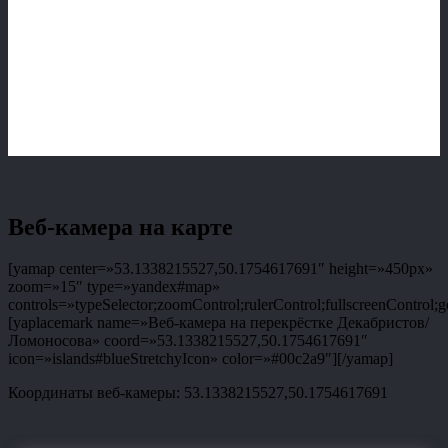
Веб-камера на карте
[yamap center=»53.1338215527,50.1754617691″ height=»450px»
zoom=»15″ type=»yandex#map»
controls=»typeSelector;zoomControl;rulerControl;fullscreenControl;g
[yaplacemark name=»Веб-камера на перекрёстке Декабристов/
Ломоносова» coord=»53.1338215527,50.1754617691″
icon=»islands#blueStretchyIcon» color=»#00c2a9″][/yamap]
Координаты веб-камеры: 53.1338215527,50.1754617691