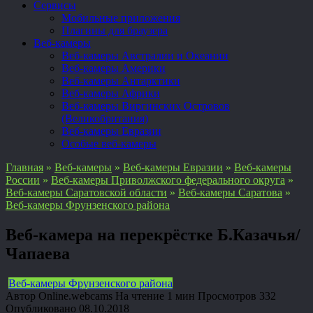
Сервисы
Мобильные приложения
Плагины для браузера
Веб-камеры
Веб-камеры Австралии и Океании
Веб-камеры Америки
Веб-камеры Антарктики
Веб-камеры Африки
Веб-камеры Виргинских Островов
(Великобритания)
Веб-камеры Евразии
Особые веб-камеры
Главная
»
Веб-камеры
»
Веб-камеры Евразии
»
Веб-камеры
России
»
Веб-камеры Приволжского федерального округа
»
Веб-камеры Саратовской области
»
Веб-камеры Саратова
»
Веб-камеры Фрунзенского района
Веб-камера на перекрёстке Б.Казачья/
Чапаева
Веб-камеры Фрунзенского района
Автор
Online.webcams
На чтение
1 мин
Просмотров
332
Опубликовано
08.10.2018