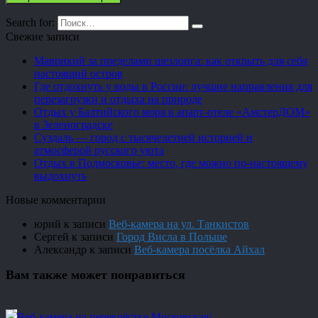
Search for:
Свежие записи
Маврикий за пределами шезлонга: как открыть для себя
настоящий остров
Где отдохнуть у воды в России: лучшие направления для
перезагрузки и отдыха на природе
Отдых у Балтийского моря в апарт-отеле «АмстерДОМ»
в Зеленоградске
Суздаль — город с тысячелетней историей и
атмосферой русского уюта
Отдых в Подмосковье: место, где можно по-настоящему
выдохнуть
Новые комментарии
юрий
к записи
Веб-камера на ул. Танкистов
Сергей
к записи
Город Висла в Польше
Александр
к записи
Веб-камера посёлка Айхал
Вам также может понравиться
Веб-камера на перекрёстке Московская/