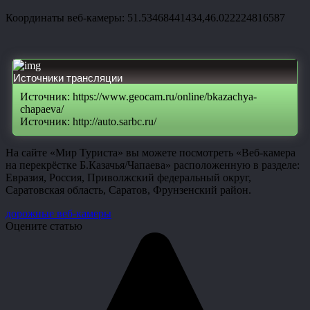
Координаты веб-камеры: 51.53468441434,46.022224816587
Источники трансляции
Источник: https://www.geocam.ru/online/bkazachya-
chapaeva/
Источник: http://auto.sarbc.ru/
На сайте «Мир Туриста» вы можете посмотреть «Веб-камера
на перекрёстке Б.Казачья/Чапаева» расположенную в разделе:
Евразия, Россия, Приволжский федеральный округ,
Саратовская область, Саратов, Фрунзенский район.
дорожные веб-камеры
Оцените статью