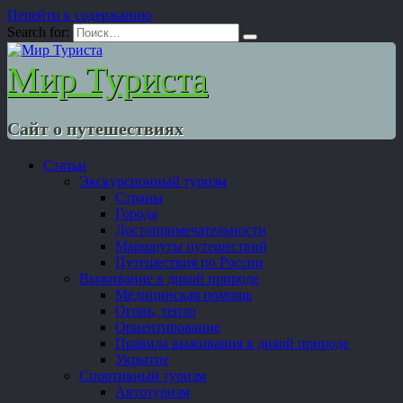
Перейти к содержанию
Search for:
Мир Туриста
Сайт о путешествиях
Статьи
Экскурсионный туризм
Страны
Города
Достопримечательности
Маршруты путешествий
Путешествия по России
Выживание в дикой природе
Медицинская помощь
Огонь, тепло
Ориентирование
Правила выживания в дикой природе
Укрытие
Спортивный туризм
Автотуризм