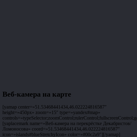
Веб-камера на карте
[yamap center=»51.53468441434,46.022224816587″
height=»450px» zoom=»15″ type=»yandex#map»
controls=»typeSelector;zoomControl;rulerControl;fullscreenControl;g
[yaplacemark name=»Веб-камера на перекрёстке Декабристов/
Ломоносова» coord=»51.53468441434,46.022224816587″
icon=»islands#blueStretchyIcon» color=»#00c2a9″][/yamap]