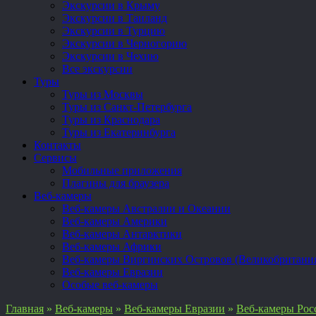
Экскурсии в Крыму
Экскурсии в Таиланд
Экскурсии в Турцию
Экскурсии в Черногорию
Экскурсии в Чехию
Все экскурсии
Туры
Туры из Москвы
Туры из Санкт-Петербурга
Туры из Краснодара
Туры из Екатеринбурга
Контакты
Сервисы
Мобильные приложения
Плагины для браузера
Веб-камеры
Веб-камеры Австралии и Океании
Веб-камеры Америки
Веб-камеры Антарктики
Веб-камеры Африки
Веб-камеры Виргинских Островов (Великобритани
Веб-камеры Евразии
Особые веб-камеры
Главная
»
Веб-камеры
»
Веб-камеры Евразии
»
Веб-камеры Рос