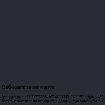
Веб-камера на карте
[yamap center=»51.537735054667,46.017431740015″ height=»450px»
name=»Веб-камера на перекрёстке Декабристов/Ломоносова» coor