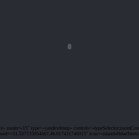
 zoom=»15″ type=»yandex#map» controls=»typeSelector;zoomControl;
d=»51.537735054667,46.017431740015″ icon=»islands#blueStretch