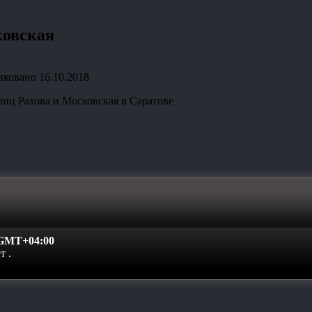
ковская
иковано
16.10.2018
лиц Рахова и Московская в Саратове
GMT+04:00
ет
.