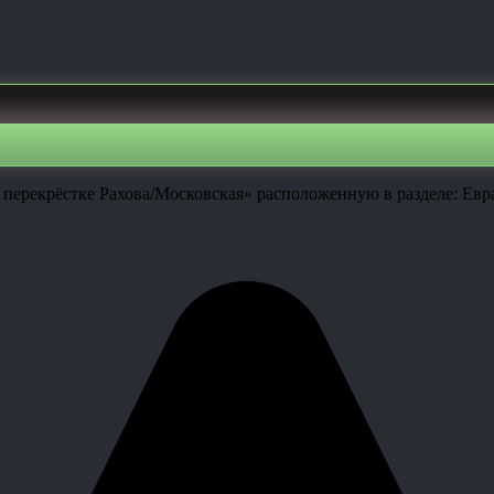
 перекрёстке Рахова/Московская» расположенную в разделе: Евр