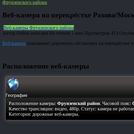
Фрунзенского района
Веб-камера на перекрёстке Рахова/Мос
Веб-камеры Фрунзенского района
Автор
Online.webcams
На чтение
1 мин
Просмотров
453
Опубл
Веб-камера
показывает дорожную обстановку на перекрёстке у
Расположение веб-камеры
География
Расположение камеры:
Фрунзенский район
. Часовой пояс:
Качество трансляции: видео, 480p. Статус:
камера не работа
Категория: дорожные веб-камеры.