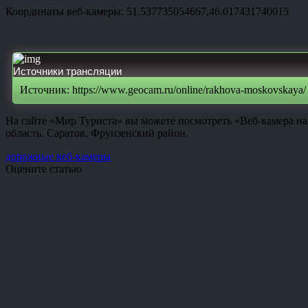
Координаты веб-камеры: 51.537735054667,46.017431740015
Источники трансляции
Источник: https://www.geocam.ru/online/rakhova-moskovskaya/
На сайте «Мир Туриста» вы можете посмотреть «Веб-камера на
область, Саратов, Фрунзенский район.
дорожные веб-камеры
Оцените статью