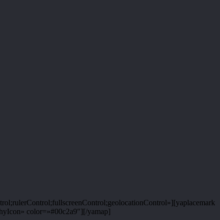
rulerControl;fullscreenControl;geolocationControl»][yaplacemark
yIcon» color=»#00c2a9″][/yamap]