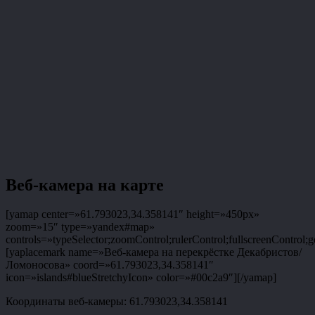
Веб-камера на карте
[yamap center=»61.793023,34.358141″ height=»450px»
zoom=»15″ type=»yandex#map»
controls=»typeSelector;zoomControl;rulerControl;fullscreenControl;g
[yaplacemark name=»Веб-камера на перекрёстке Декабристов/
Ломоносова» coord=»61.793023,34.358141″
icon=»islands#blueStretchyIcon» color=»#00c2a9″][/yamap]
Координаты веб-камеры: 61.793023,34.358141