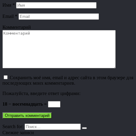
Имя
*
Email
*
Комментарий
Сохранить моё имя, email и адрес сайта в этом браузере для
последующих моих комментариев.
Пожалуйста, введите ответ цифрами:
18 − восемнадцать =
Search for:
Свежие записи