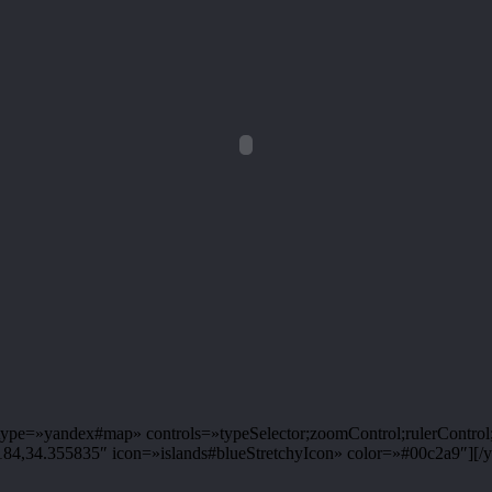
pe=»yandex#map» controls=»typeSelector;zoomControl;rulerControl;
,34.355835″ icon=»islands#blueStretchyIcon» color=»#00c2a9″][/