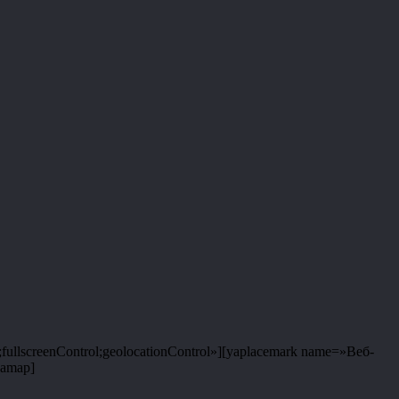
fullscreenControl;geolocationControl»][yaplacemark name=»Веб-
yamap]