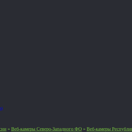
я)
сии
»
Веб-камеры Северо-Западного ФО
»
Веб-камеры Республи