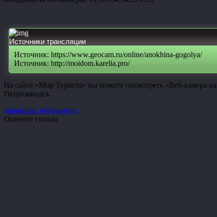
Источники трансляции
Источник: https://www.geocam.ru/online/anokhina-gogolya/
Источник: http://moidom.karelia.pro/
На сайте «Мир Туриста» вы можете посмотреть «Веб-камера на
Петрозаводск.
дорожные веб-камеры
Оцените статью