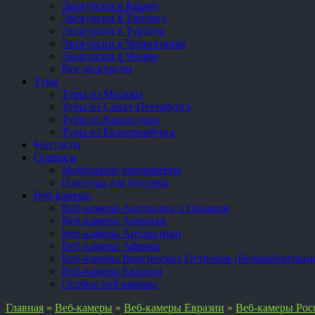
Экскурсии в Крыму
Экскурсии в Таиланд
Экскурсии в Турцию
Экскурсии в Черногорию
Экскурсии в Чехию
Все экскурсии
Туры
Туры из Москвы
Туры из Санкт-Петербурга
Туры из Краснодара
Туры из Екатеринбурга
Контакты
Сервисы
Мобильные приложения
Плагины для браузера
Веб-камеры
Веб-камеры Австралии и Океании
Веб-камеры Америки
Веб-камеры Антарктики
Веб-камеры Африки
Веб-камеры Виргинских Островов (Великобритани
Веб-камеры Евразии
Особые веб-камеры
Главная
»
Веб-камеры
»
Веб-камеры Евразии
»
Веб-камеры Рос