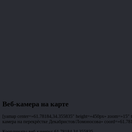
Веб-камера на карте
[yamap center=»61.78184,34.355835″ height=»450px» zoom=»15″ ty
камера на перекрёстке Декабристов/Ломоносова» coord=»61.78184
Координаты веб-камеры: 61.78184,34.355835