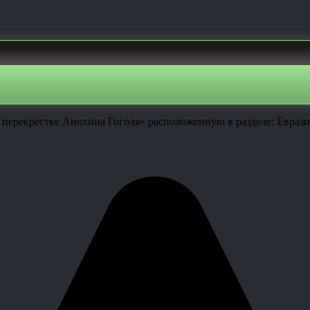
 перекрёстке Анохина Гоголя» расположенную в разделе: Еврази