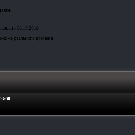
голя
иковано
08.10.2018
режиме реального времени
3:00