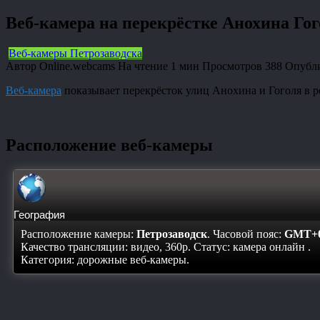
Веб-камера на перекрёстке Анохина Го
Веб-камеры Петрозаводска
Автор
Online.webcams
На чтение
1 мин
Просмотров
388
Опубл
Веб-камера
показывает перекрёсток улиц Анохина и Гоголя в 
Расположение веб-камеры
География
Расположение камеры:
Петрозаводск
. Часовой пояс:
GMT+0
Качество трансляции: видео, 360p. Статус:
камера онлайн
.
Категория: дорожные веб-камеры.