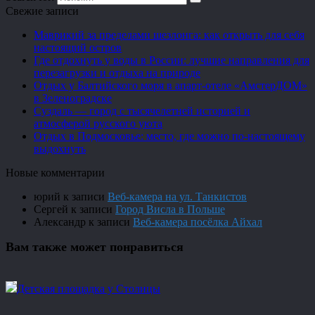
Свежие записи
Маврикий за пределами шезлонга: как открыть для себя
настоящий остров
Где отдохнуть у воды в России: лучшие направления для
перезагрузки и отдыха на природе
Отдых у Балтийского моря в апарт-отеле «АмстерДОМ»
в Зеленоградске
Суздаль — город с тысячелетней историей и
атмосферой русского уюта
Отдых в Подмосковье: место, где можно по-настоящему
выдохнуть
Новые комментарии
юрий
к записи
Веб-камера на ул. Танкистов
Сергей
к записи
Город Висла в Польше
Александр
к записи
Веб-камера посёлка Айхал
Вам также может понравиться
Детская площадка у Столицы