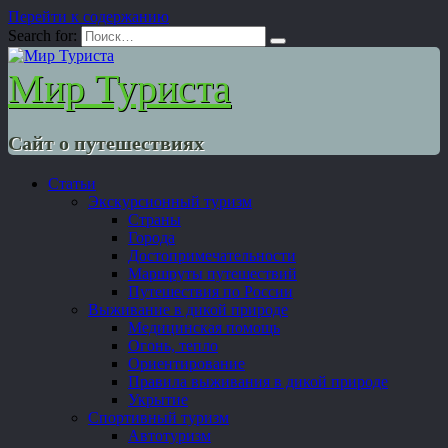
Перейти к содержанию
Search for:
Мир Туриста
Сайт о путешествиях
Статьи
Экскурсионный туризм
Страны
Города
Достопримечательности
Маршруты путешествий
Путешествия по России
Выживание в дикой природе
Медицинская помощь
Огонь, тепло
Ориентирование
Правила выживания в дикой природе
Укрытие
Спортивный туризм
Автотуризм