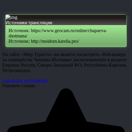
Источники трансляции
Источник: https://www.geocam.ru/online/chapaeva-
shotmana/
Источник: http://moidom.karelia.pro/
На сайте «Мир Туриста» вы можете посмотреть «Веб-камера
на перекрёстке Чапаева Шотмана» расположенную в разделе:
Евразия, Россия, Северо-Западный ФО, Республика Карелия,
Петрозаводск.
дорожные веб-камеры
Оцените статью