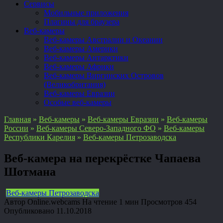
Сервисы
Мобильные приложения
Плагины для браузера
Веб-камеры
Веб-камеры Австралии и Океании
Веб-камеры Америки
Веб-камеры Антарктики
Веб-камеры Африки
Веб-камеры Виргинских Островов
(Великобритания)
Веб-камеры Евразии
Особые веб-камеры
Главная
»
Веб-камеры
»
Веб-камеры Евразии
»
Веб-камеры
России
»
Веб-камеры Северо-Западного ФО
»
Веб-камеры
Республики Карелия
»
Веб-камеры Петрозаводска
Веб-камера на перекрёстке Чапаева
Шотмана
Веб-камеры Петрозаводска
Автор
Online.webcams
На чтение
1 мин
Просмотров
454
Опубликовано
11.10.2018