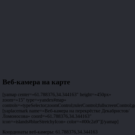
Веб-камера на карте
[yamap center=»61.788376,34.344163″ height=»450px»
zoom=»15″ type=»yandex#map»
controls=»typeSelector;zoomControl;rulerControl;fullscreenControl;g
[yaplacemark name=»Веб-камера на перекрёстке Декабристов/
Ломоносова» coord=»61.788376,34.344163″
icon=»islands#blueStretchyIcon» color=»#00c2a9″][/yamap]
Координаты веб-камеры: 61.788376,34.344163