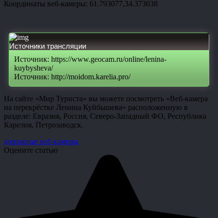
Координаты веб-камеры: 61.793077,34.373038
Источники трансляции
Источник: https://www.geocam.ru/online/lenina-
kuybysheva/
Источник: http://moidom.karelia.pro/
На сайте «Мир Туриста» вы можете посмотреть «Веб-камера
на перекрёстке Ленина Куйбышева» расположенную в
разделе: Евразия, Россия, Северо-Западный ФО, Республика
Карелия, Петрозаводск.
дорожные веб-камеры
Оцените статью