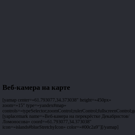
Веб-камера на карте
[yamap center=»61.793077,34.373038″ height=»450px»
zoom=»15″ type=»yandex#map»
controls=»typeSelector;zoomControl;rulerControl;fullscreenControl;g
[yaplacemark name=»Веб-камера на перекрёстке Декабристов/
Ломоносова» coord=»61.793077,34.373038″
icon=»islands#blueStretchyIcon» color=»#00c2a9″][/yamap]