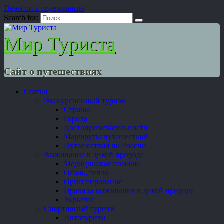
Перейти к содержанию
Search for:
Мир Туриста
Сайт о путешествиях
Статьи
Экскурсионный туризм
Страны
Города
Достопримечательности
Маршруты путешествий
Путешествия по России
Выживание в дикой природе
Медицинская помощь
Огонь, тепло
Ориентирование
Правила выживания в дикой природе
Укрытие
Спортивный туризм
Автотуризм