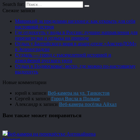
Search for:
Свежие записи
Маврикий за пределами шезлонга: как открыть для себя
настоящий остров
Где отдохнуть у воды в России: лучшие направления для
перезагрузки и отдыха на природе
Отдых у Балтийского моря в апарт-отеле «АмстерДОМ»
в Зеленоградске
Суздаль — город с тысячелетней историей и
атмосферой русского уюта
Отдых в Подмосковье: место, где можно по-настоящему
выдохнуть
Новые комментарии
юрий
к записи
Веб-камера на ул. Танкистов
Сергей
к записи
Город Висла в Польше
Александр
к записи
Веб-камера посёлка Айхал
Вам также может понравиться
Веб-камера на перекрёстке Антикайнена
Красная