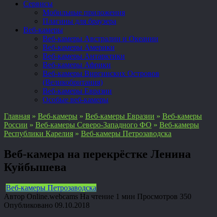
Сервисы
Мобильные приложения
Плагины для браузера
Веб-камеры
Веб-камеры Австралии и Океании
Веб-камеры Америки
Веб-камеры Антарктики
Веб-камеры Африки
Веб-камеры Виргинских Островов
(Великобритания)
Веб-камеры Евразии
Особые веб-камеры
Главная
»
Веб-камеры
»
Веб-камеры Евразии
»
Веб-камеры
России
»
Веб-камеры Северо-Западного ФО
»
Веб-камеры
Республики Карелия
»
Веб-камеры Петрозаводска
Веб-камера на перекрёстке Ленина
Куйбышева
Веб-камеры Петрозаводска
Автор
Online.webcams
На чтение
1 мин
Просмотров
350
Опубликовано
09.10.2018