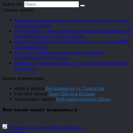
Search for:
Свежие записи
Маврикий за пределами шезлонга: как открыть для себя
настоящий остров
Где отдохнуть у воды в России: лучшие направления для
перезагрузки и отдыха на природе
Отдых у Балтийского моря в апарт-отеле «АмстерДОМ»
в Зеленоградске
Суздаль — город с тысячелетней историей и
атмосферой русского уюта
Отдых в Подмосковье: место, где можно по-настоящему
выдохнуть
Новые комментарии
юрий
к записи
Веб-камера на ул. Танкистов
Сергей
к записи
Город Висла в Польше
Александр
к записи
Веб-камера посёлка Айхал
Вам также может понравиться
Веб-камера на перекрёстке Варкауса —
Московская