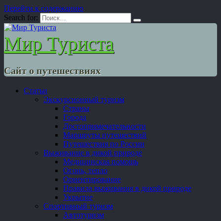
Перейти к содержанию
Search for:
Мир Туриста
Сайт о путешествиях
Статьи
Экскурсионный туризм
Страны
Города
Достопримечательности
Маршруты путешествий
Путешествия по России
Выживание в дикой природе
Медицинская помощь
Огонь, тепло
Ориентирование
Правила выживания в дикой природе
Укрытие
Спортивный туризм
Автотуризм