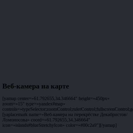
Веб-камера на карте
[yamap center=»61.792655,34.346664″ height=»450px»
zoom=»15″ type=»yandex#map»
controls=»typeSelector;zoomControl;rulerControl;fullscreenControl;g
[yaplacemark name=»Веб-камера на перекрёстке Декабристов/
Ломоносова» coord=»61.792655,34.346664″
icon=»islands#blueStretchyIcon» color=»#00c2a9″][/yamap]