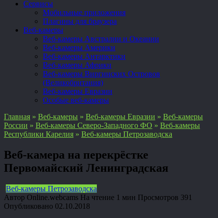
Сервисы
Мобильные приложения
Плагины для браузера
Веб-камеры
Веб-камеры Австралии и Океании
Веб-камеры Америки
Веб-камеры Антарктики
Веб-камеры Африки
Веб-камеры Виргинских Островов
(Великобритания)
Веб-камеры Евразии
Особые веб-камеры
Главная
»
Веб-камеры
»
Веб-камеры Евразии
»
Веб-камеры
России
»
Веб-камеры Северо-Западного ФО
»
Веб-камеры
Республики Карелия
»
Веб-камеры Петрозаводска
Веб-камера на перекрёстке
Первомайский Ленинградская
Веб-камеры Петрозаводска
Автор
Online.webcams
На чтение
1 мин
Просмотров
391
Опубликовано
02.10.2018