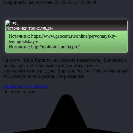
Координаты веб-камеры: 61.792655,34.346664
Источники трансляции
Источник: https://www.geocam.ru/online/pervomayskiy-
leningradskaya/
Источник: http://moidom.karelia.pro/
На сайте «Мир Туриста» вы можете посмотреть «Веб-камера
на перекрёстке Первомайский Ленинградская»
расположенную в разделе: Евразия, Россия, Северо-Западный
ФО, Республика Карелия, Петрозаводск.
дорожные веб-камеры
Оцените статью