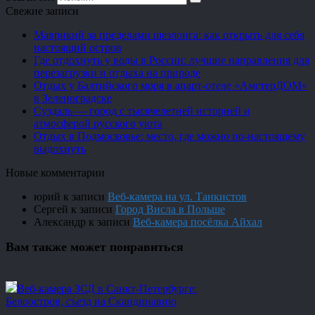
Свежие записи
Маврикий за пределами шезлонга: как открыть для себя
настоящий остров
Где отдохнуть у воды в России: лучшие направления для
перезагрузки и отдыха на природе
Отдых у Балтийского моря в апарт-отеле «АмстерДОМ»
в Зеленоградске
Суздаль — город с тысячелетней историей и
атмосферой русского уюта
Отдых в Подмосковье: место, где можно по-настоящему
выдохнуть
Новые комментарии
юрий
к записи
Веб-камера на ул. Танкистов
Сергей
к записи
Город Висла в Польше
Александр
к записи
Веб-камера посёлка Айхал
Вам также может понравиться
Веб-камера ЗСД в Санкт-Петербурге:
Белоостров, съезд на Скандинавию