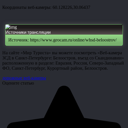
Координаты веб-камеры: 60.128226,30.06437
Источники трансляции
Источник: https://www.geocam.ru/online/whsd-beloostrov/
На сайте «Мир Туриста» вы можете посмотреть «Веб-камера
ЗСД в Санкт-Петербурге: Белоостров, въезд со Скандинавии»
расположенную в разделе: Евразия, Россия, Северо-Западный
ФО, Санкт-Петербург, Курортный район, Белоостров.
дорожные веб-камеры
Оцените статью