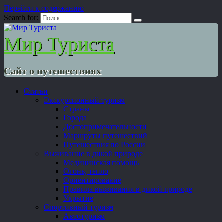
Перейти к содержанию
Search for:
Мир Туриста
Сайт о путешествиях
Статьи
Экскурсионный туризм
Страны
Города
Достопримечательности
Маршруты путешествий
Путешествия по России
Выживание в дикой природе
Медицинская помощь
Огонь, тепло
Ориентирование
Правила выживания в дикой природе
Укрытие
Спортивный туризм
Автотуризм