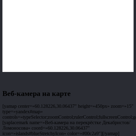
Веб-камера на карте
[yamap center=»60.128226,30.06437″ height=»450px» zoom=»15″
type=»yandex#map»
controls=»typeSelector;zoomControl;rulerControl;fullscreenControl;g
[yaplacemark name=»Веб-камера на перекрёстке Декабристов/
Ломоносова» coord=»60.128226,30.06437″
icon=»islands#blueStretchyIcon» color=»#00c2a9″][/yamap]