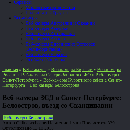
Сервисы
Мобильные приложения
Плагины для браузера
Веб-камеры
Веб-камеры Австралии и Океании
Веб-камеры Америки
Веб-камеры Антарктики
Веб-камеры Африки
Веб-камеры Виргинских Островов
(Великобритания)
Веб-камеры Евразии
Особые веб-камеры
Главная
»
Веб-камеры
»
Веб-камеры Евразии
»
Веб-камеры
России
»
Веб-камеры Северо-Западного ФО
»
Веб-камеры
Санкт-Петербурга
»
Веб-камеры Курортного района Санкт-
Петербурга
»
Веб-камеры Белоострова
Веб-камера ЗСД в Санкт-Петербурге:
Белоостров, въезд со Скандинавии
Веб-камеры Белоострова
Автор
Online.webcams
На чтение
1 мин
Просмотров
329
Опубликовано
13.10.2018