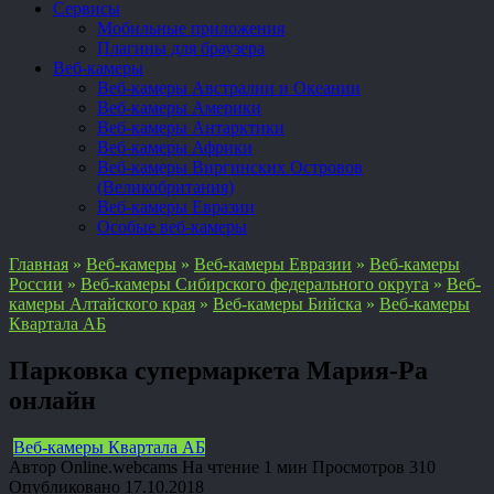
Сервисы
Мобильные приложения
Плагины для браузера
Веб-камеры
Веб-камеры Австралии и Океании
Веб-камеры Америки
Веб-камеры Антарктики
Веб-камеры Африки
Веб-камеры Виргинских Островов
(Великобритания)
Веб-камеры Евразии
Особые веб-камеры
Главная
»
Веб-камеры
»
Веб-камеры Евразии
»
Веб-камеры
России
»
Веб-камеры Сибирского федерального округа
»
Веб-
камеры Алтайского края
»
Веб-камеры Бийска
»
Веб-камеры
Квартала АБ
Парковка супермаркета Мария-Ра
онлайн
Веб-камеры Квартала АБ
Автор
Online.webcams
На чтение
1 мин
Просмотров
310
Опубликовано
17.10.2018