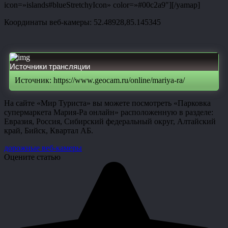
icon=»islands#blueStretchyIcon» color=»#00c2a9″][/yamap]
Координаты веб-камеры: 52.48928,85.145345
Источники трансляции
Источник: https://www.geocam.ru/online/mariya-ra/
На сайте «Мир Туриста» вы можете посмотреть «Парковка
супермаркета Мария-Ра онлайн» расположенную в разделе:
Евразия, Россия, Сибирский федеральный округ, Алтайский
край, Бийск, Квартал АБ.
дорожные веб-камеры
Оцените статью