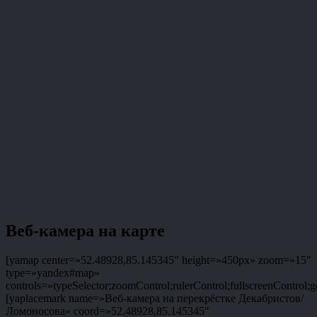
Веб-камера на карте
[yamap center=»52.48928,85.145345″ height=»450px» zoom=»15″
type=»yandex#map»
controls=»typeSelector;zoomControl;rulerControl;fullscreenControl;g
[yaplacemark name=»Веб-камера на перекрёстке Декабристов/
Ломоносова» coord=»52.48928,85.145345″