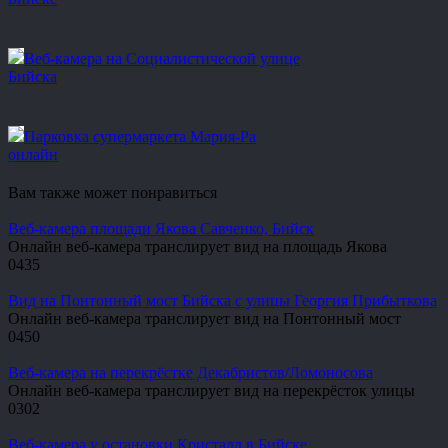
Веб-камера на Социалистической улице
Бийска
Парковка супермаркета Мария-Ра
онлайн
Вам также может понравиться
Веб-камера площади Якова Савченко, Бийск
Онлайн веб-камера транслирует вид на площадь Якова
0
435
Вид на Понтонный мост Бийска с улицы Георгия Прибыткова
Онлайн веб-камера транслирует вид на Понтонный мост
0
450
Веб-камера на перекрёстке Декабристов/Ломоносова
Онлайн веб-камера транслирует вид на перекрёсток улицы
0
302
Веб-камера у остановки Кристалл в Бийске