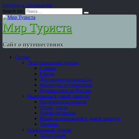
Перейти к содержанию
Search for:
Мир Туриста
Сайт о путешествиях
Статьи
Экскурсионный туризм
Страны
Города
Достопримечательности
Маршруты путешествий
Путешествия по России
Выживание в дикой природе
Медицинская помощь
Огонь, тепло
Ориентирование
Правила выживания в дикой природе
Укрытие
Спортивный туризм
Автотуризм