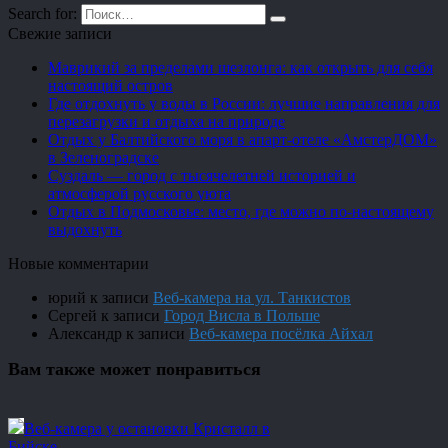
Search for:
Свежие записи
Маврикий за пределами шезлонга: как открыть для себя
настоящий остров
Где отдохнуть у воды в России: лучшие направления для
перезагрузки и отдыха на природе
Отдых у Балтийского моря в апарт-отеле «АмстерДОМ»
в Зеленоградске
Суздаль — город с тысячелетней историей и
атмосферой русского уюта
Отдых в Подмосковье: место, где можно по-настоящему
выдохнуть
Новые комментарии
юрий
к записи
Веб-камера на ул. Танкистов
Сергей
к записи
Город Висла в Польше
Александр
к записи
Веб-камера посёлка Айхал
Вам также может понравиться
Веб-камера у остановки Кристалл в
Бийске