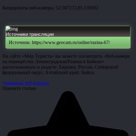
Координаты веб-камеры: 52.507272,85.139302
Источники трансляции
Источник: https://www.geocam.ru/online/razina-67/
На сайте «Мир Туриста» вы можете посмотреть «Веб-камера
на перекрёстке Ленинградская/Разина в Бийске»
расположенную в разделе: Евразия, Россия, Сибирский
федеральный округ, Алтайский край, Бийск.
дорожные веб-камеры
Оцените статью