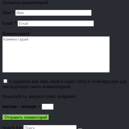
Добавить комментарий
Имя
*
Email
*
Комментарий
Сохранить моё имя, email и адрес сайта в этом браузере для
последующих моих комментариев.
Пожалуйста, введите ответ цифрами:
восемь − четыре =
Search for: