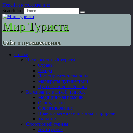
Перейти к содержанию
Search for:
Мир Туриста
Сайт о путешествиях
Статьи
Экскурсионный туризм
Страны
Города
Достопримечательности
Маршруты путешествий
Путешествия по России
Выживание в дикой природе
Медицинская помощь
Огонь, тепло
Ориентирование
Правила выживания в дикой природе
Укрытие
Спортивный туризм
Автотуризм