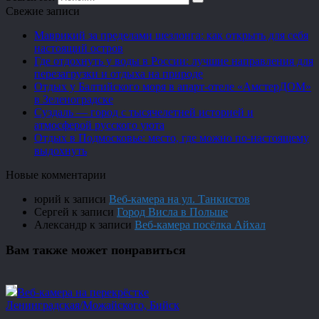
Свежие записи
Маврикий за пределами шезлонга: как открыть для себя
настоящий остров
Где отдохнуть у воды в России: лучшие направления для
перезагрузки и отдыха на природе
Отдых у Балтийского моря в апарт-отеле «АмстерДОМ»
в Зеленоградске
Суздаль — город с тысячелетней историей и
атмосферой русского уюта
Отдых в Подмосковье: место, где можно по-настоящему
выдохнуть
Новые комментарии
юрий
к записи
Веб-камера на ул. Танкистов
Сергей
к записи
Город Висла в Польше
Александр
к записи
Веб-камера посёлка Айхал
Вам также может понравиться
Веб-камера на перекрёстке
Ленинградская/Можайского, Бийск