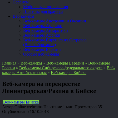
Сервисы
Мобильные приложения
Плагины для браузера
Веб-камеры
Веб-камеры Австралии и Океании
Веб-камеры Америки
Веб-камеры Антарктики
Веб-камеры Африки
Веб-камеры Виргинских Островов
(Великобритания)
Веб-камеры Евразии
Особые веб-камеры
Главная
»
Веб-камеры
»
Веб-камеры Евразии
»
Веб-камеры
России
»
Веб-камеры Сибирского федерального округа
»
Веб-
камеры Алтайского края
»
Веб-камеры Бийска
Веб-камера на перекрёстке
Ленинградская/Разина в Бийске
Веб-камеры Бийска
Автор
Online.webcams
На чтение
1 мин
Просмотров
351
Опубликовано
16.10.2018