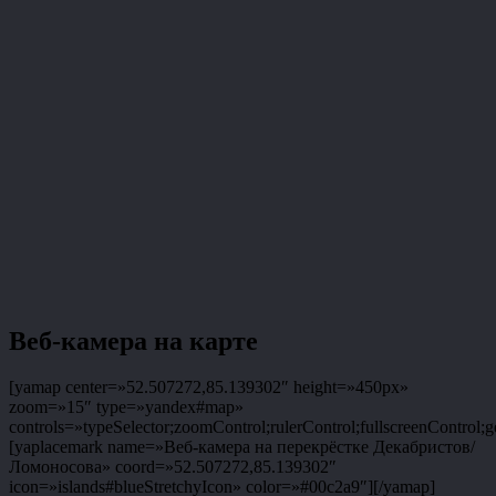
Веб-камера на карте
[yamap center=»52.507272,85.139302″ height=»450px»
zoom=»15″ type=»yandex#map»
controls=»typeSelector;zoomControl;rulerControl;fullscreenControl;g
[yaplacemark name=»Веб-камера на перекрёстке Декабристов/
Ломоносова» coord=»52.507272,85.139302″
icon=»islands#blueStretchyIcon» color=»#00c2a9″][/yamap]