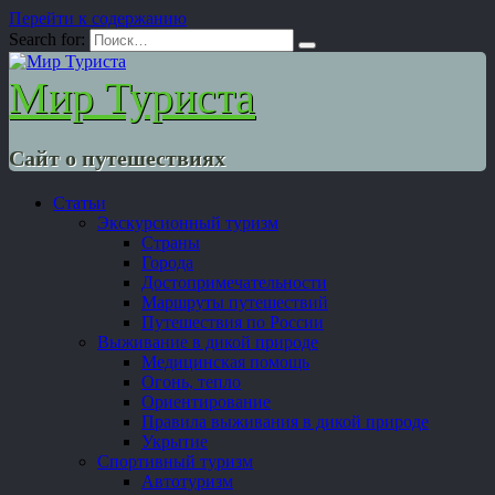
Перейти к содержанию
Search for:
Мир Туриста
Сайт о путешествиях
Статьи
Экскурсионный туризм
Страны
Города
Достопримечательности
Маршруты путешествий
Путешествия по России
Выживание в дикой природе
Медицинская помощь
Огонь, тепло
Ориентирование
Правила выживания в дикой природе
Укрытие
Спортивный туризм
Автотуризм