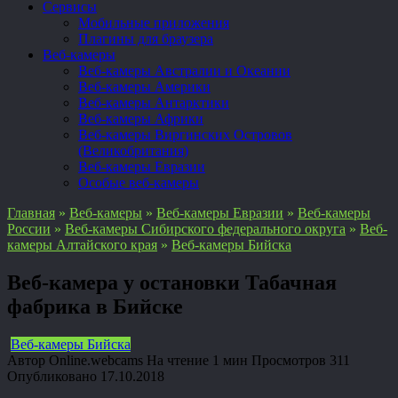
Сервисы
Мобильные приложения
Плагины для браузера
Веб-камеры
Веб-камеры Австралии и Океании
Веб-камеры Америки
Веб-камеры Антарктики
Веб-камеры Африки
Веб-камеры Виргинских Островов
(Великобритания)
Веб-камеры Евразии
Особые веб-камеры
Главная
»
Веб-камеры
»
Веб-камеры Евразии
»
Веб-камеры
России
»
Веб-камеры Сибирского федерального округа
»
Веб-
камеры Алтайского края
»
Веб-камеры Бийска
Веб-камера у остановки Табачная
фабрика в Бийске
Веб-камеры Бийска
Автор
Online.webcams
На чтение
1 мин
Просмотров
311
Опубликовано
17.10.2018