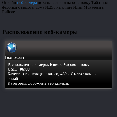
Онлайн
веб-камера
показывает вид на остановку Табачная
фабрика с высоты дома №258 на улице Ильи Мухачева в
Бийске
Расположение веб-камеры
География
Расположение камеры:
Бийск
. Часовой пояс:
GMT+06:00
Качество трансляции: видео, 480p. Статус:
камера
онлайн
.
Категория: дорожные веб-камеры.