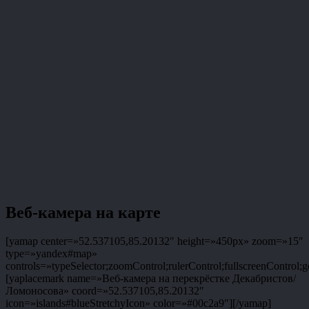
Веб-камера на карте
[yamap center=»52.537105,85.20132″ height=»450px» zoom=»15″
type=»yandex#map»
controls=»typeSelector;zoomControl;rulerControl;fullscreenControl;g
[yaplacemark name=»Веб-камера на перекрёстке Декабристов/
Ломоносова» coord=»52.537105,85.20132″
icon=»islands#blueStretchyIcon» color=»#00c2a9″][/yamap]