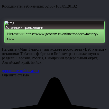
Координаты веб-камеры: 52.537105,85.20132
Источники трансляции
Источник: https://www.geocam.ru/online/tobacco-factory-
stop/
На сайте «Мир Туриста» вы можете посмотреть «Веб-камера у
остановки Табачная фабрика в Бийске» расположенную в
разделе: Евразия, Россия, Сибирский федеральный округ,
Алтайский край, Бийск.
дорожные веб-камеры
Оцените статью