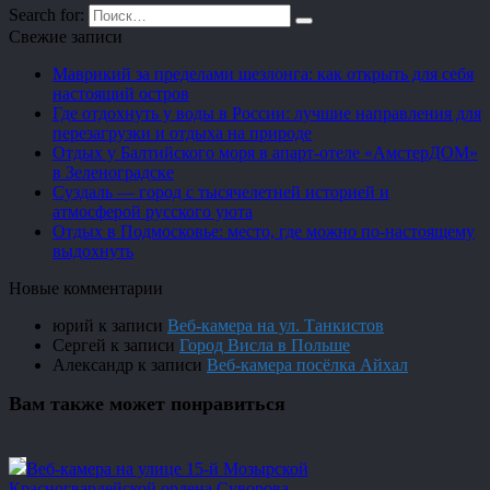
Search for:
Свежие записи
Маврикий за пределами шезлонга: как открыть для себя
настоящий остров
Где отдохнуть у воды в России: лучшие направления для
перезагрузки и отдыха на природе
Отдых у Балтийского моря в апарт-отеле «АмстерДОМ»
в Зеленоградске
Суздаль — город с тысячелетней историей и
атмосферой русского уюта
Отдых в Подмосковье: место, где можно по-настоящему
выдохнуть
Новые комментарии
юрий
к записи
Веб-камера на ул. Танкистов
Сергей
к записи
Город Висла в Польше
Александр
к записи
Веб-камера посёлка Айхал
Вам также может понравиться
Веб-камера на улице 15-й Мозырской
Красногвардейской ордена Суворова