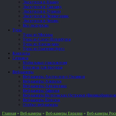
Экскурсии в Крыму
Экскурсии в Таиланд
Экскурсии в Турцию
Экскурсии в Черногорию
Экскурсии в Чехию
Все экскурсии
Туры
Туры из Москвы
Туры из Санкт-Петербурга
Туры из Краснодара
Туры из Екатеринбурга
Контакты
Сервисы
Мобильные приложения
Плагины для браузера
Веб-камеры
Веб-камеры Австралии и Океании
Веб-камеры Америки
Веб-камеры Антарктики
Веб-камеры Африки
Веб-камеры Виргинских Островов (Великобритани
Веб-камеры Евразии
Особые веб-камеры
Главная
»
Веб-камеры
»
Веб-камеры Евразии
»
Веб-камеры Рос