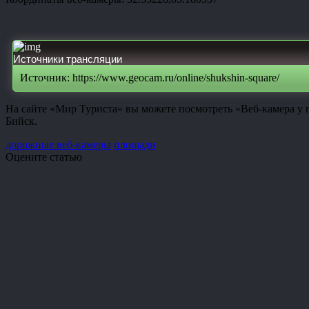
Источники трансляции
Источник: https://www.geocam.ru/online/shukshin-square/
На сайте «Мир Туриста» вы можете посмотреть «Веб-камера у 
Бийск.
дорожные веб-камеры
площади
Оцените статью