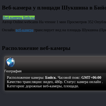
Веб-камера у площади Шукшина в Бий
Веб-камеры Бийска
Автор
Online.webcams
На чтение
1 мин
Просмотров
352
Опубл
Онлайн
веб-камера
транслирует вид на площадь Шукшина (При
Расположение веб-камеры
География
Расположение камеры:
Бийск
. Часовой пояс:
GMT+06:00
Качество трансляции: видео, 480p. Статус:
камера онлайн
.
Категория: дорожные веб-камеры, площади.