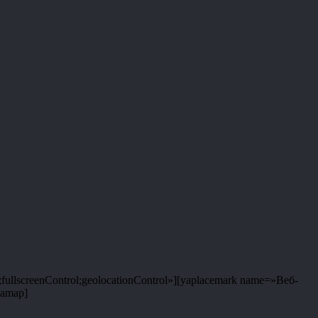
fullscreenControl;geolocationControl»][yaplacemark name=»Веб-
yamap]