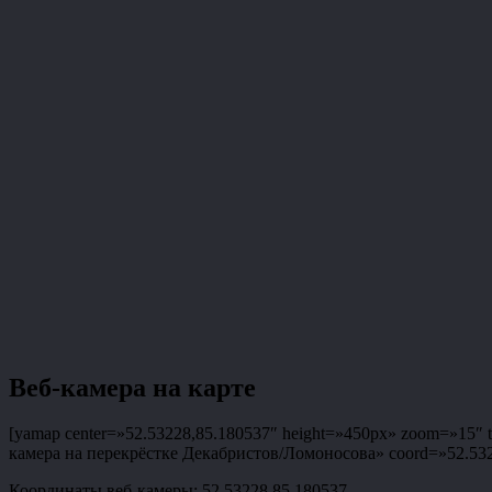
Веб-камера на карте
[yamap center=»52.53228,85.180537″ height=»450px» zoom=»15″ ty
камера на перекрёстке Декабристов/Ломоносова» coord=»52.53228
Координаты веб-камеры: 52.53228,85.180537