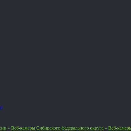
я)
сии
»
Веб-камеры Сибирского федерального округа
»
Веб-камеры