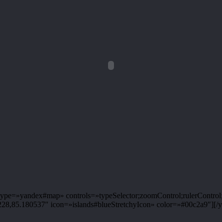
pe=»yandex#map» controls=»typeSelector;zoomControl;rulerControl;
,85.180537″ icon=»islands#blueStretchyIcon» color=»#00c2a9″][/