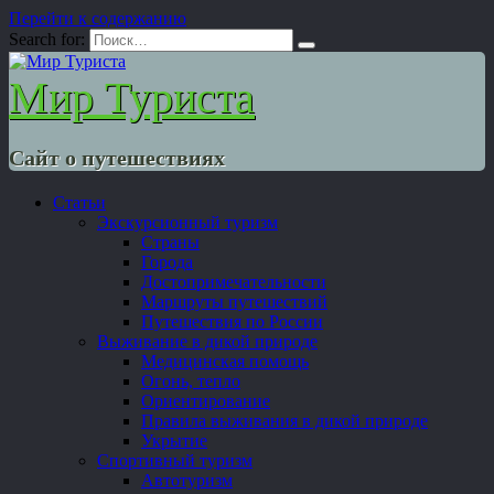
Перейти к содержанию
Search for:
Мир Туриста
Сайт о путешествиях
Статьи
Экскурсионный туризм
Страны
Города
Достопримечательности
Маршруты путешествий
Путешествия по России
Выживание в дикой природе
Медицинская помощь
Огонь, тепло
Ориентирование
Правила выживания в дикой природе
Укрытие
Спортивный туризм
Автотуризм