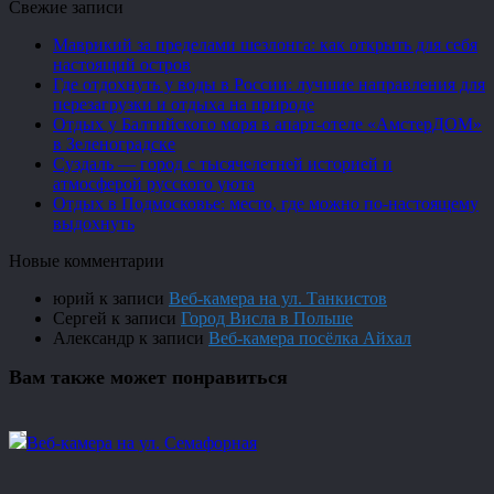
Свежие записи
Маврикий за пределами шезлонга: как открыть для себя
настоящий остров
Где отдохнуть у воды в России: лучшие направления для
перезагрузки и отдыха на природе
Отдых у Балтийского моря в апарт-отеле «АмстерДОМ»
в Зеленоградске
Суздаль — город с тысячелетней историей и
атмосферой русского уюта
Отдых в Подмосковье: место, где можно по-настоящему
выдохнуть
Новые комментарии
юрий
к записи
Веб-камера на ул. Танкистов
Сергей
к записи
Город Висла в Польше
Александр
к записи
Веб-камера посёлка Айхал
Вам также может понравиться
Веб-камера на ул. Семафорная