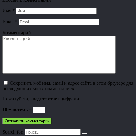
Имя
*
Email
*
Комментарий
Сохранить моё имя, email и адрес сайта в этом браузере для
последующих моих комментариев.
Пожалуйста, введите ответ цифрами:
10 + восемь =
Search for: