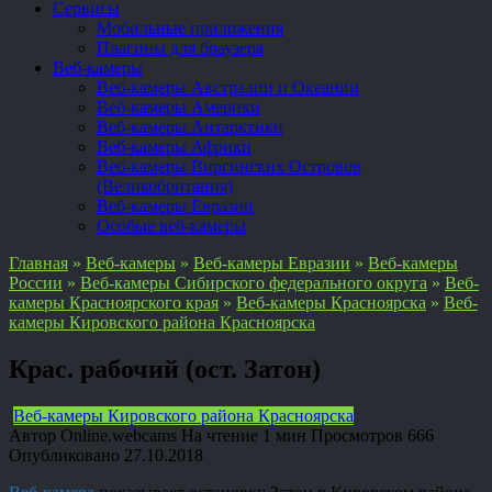
Сервисы
Мобильные приложения
Плагины для браузера
Веб-камеры
Веб-камеры Австралии и Океании
Веб-камеры Америки
Веб-камеры Антарктики
Веб-камеры Африки
Веб-камеры Виргинских Островов
(Великобритания)
Веб-камеры Евразии
Особые веб-камеры
Главная
»
Веб-камеры
»
Веб-камеры Евразии
»
Веб-камеры
России
»
Веб-камеры Сибирского федерального округа
»
Веб-
камеры Красноярского края
»
Веб-камеры Красноярска
»
Веб-
камеры Кировского района Красноярска
Крас. рабочий (ост. Затон)
Веб-камеры Кировского района Красноярска
Автор
Online.webcams
На чтение
1 мин
Просмотров
666
Опубликовано
27.10.2018