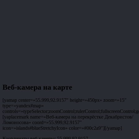
Веб-камера на карте
[yamap center=»55.999,92.9157″ height=»450px» zoom=»15″
type=»yandex#map»
controls=»typeSelector;zoomControl;rulerControl;fullscreenControl;g
[yaplacemark name=»Веб-камера на перекрёстке Декабристов/
Ломоносова» coord=»55.999,92.9157″
icon=»islands#blueStretchyIcon» color=»#00c2a9″][/yamap]
Координаты веб-камеры: 55.999,92.9157