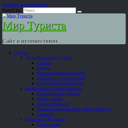
Перейти к содержанию
Search for:
Мир Туриста
Сайт о путешествиях
Статьи
Экскурсионный туризм
Страны
Города
Достопримечательности
Маршруты путешествий
Путешествия по России
Выживание в дикой природе
Медицинская помощь
Огонь, тепло
Ориентирование
Правила выживания в дикой природе
Укрытие
Спортивный туризм
Автотуризм