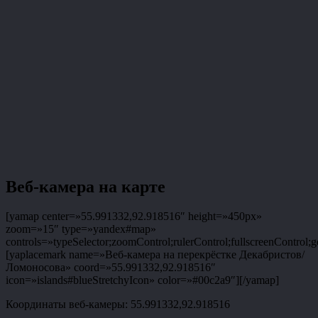
Веб-камера на карте
[yamap center=»55.991332,92.918516″ height=»450px»
zoom=»15″ type=»yandex#map»
controls=»typeSelector;zoomControl;rulerControl;fullscreenControl;g
[yaplacemark name=»Веб-камера на перекрёстке Декабристов/
Ломоносова» coord=»55.991332,92.918516″
icon=»islands#blueStretchyIcon» color=»#00c2a9″][/yamap]
Координаты веб-камеры: 55.991332,92.918516