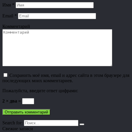
Имя
*
Email
*
Комментарий
Сохранить моё имя, email и адрес сайта в этом браузере для
последующих моих комментариев.
Пожалуйста, введите ответ цифрами:
2 × два =
Search for:
Свежие записи