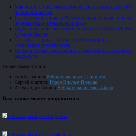
Маврикий за пределами шезлонга: как открыть для себя
настоящий остров
Где отдохнуть у воды в России: лучшие направления для
перезагрузки и отдыха на природе
Отдых у Балтийского моря в апарт-отеле «АмстерДОМ»
в Зеленоградске
Суздаль — город с тысячелетней историей и
атмосферой русского уюта
Отдых в Подмосковье: место, где можно по-настоящему
выдохнуть
Новые комментарии
юрий
к записи
Веб-камера на ул. Танкистов
Сергей
к записи
Город Висла в Польше
Александр
к записи
Веб-камера посёлка Айхал
Вам также может понравиться
Веб-камера на ул. Мичурина
Веб-камера на ул. Семафорная