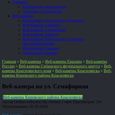
Сервисы
Мобильные приложения
Плагины для браузера
Веб-камеры
Веб-камеры Австралии и Океании
Веб-камеры Америки
Веб-камеры Антарктики
Веб-камеры Африки
Веб-камеры Виргинских Островов
(Великобритания)
Веб-камеры Евразии
Особые веб-камеры
Главная
»
Веб-камеры
»
Веб-камеры Евразии
»
Веб-камеры
России
»
Веб-камеры Сибирского федерального округа
»
Веб-
камеры Красноярского края
»
Веб-камеры Красноярска
»
Веб-
камеры Кировского района Красноярска
Веб-камера на ул. Семафорная
Веб-камеры Кировского района Красноярска
Автор
Online.webcams
На чтение
1 мин
Просмотров
534
Опубликовано
20.10.2018