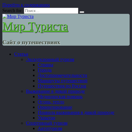
Перейти к содержанию
Search for:
Мир Туриста
Сайт о путешествиях
Статьи
Экскурсионный туризм
Страны
Города
Достопримечательности
Маршруты путешествий
Путешествия по России
Выживание в дикой природе
Медицинская помощь
Огонь, тепло
Ориентирование
Правила выживания в дикой природе
Укрытие
Спортивный туризм
Автотуризм