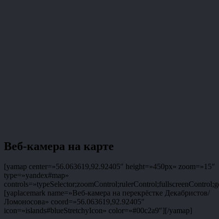
Веб-камера на карте
[yamap center=»56.063619,92.92405″ height=»450px» zoom=»15″
type=»yandex#map»
controls=»typeSelector;zoomControl;rulerControl;fullscreenControl;g
[yaplacemark name=»Веб-камера на перекрёстке Декабристов/
Ломоносова» coord=»56.063619,92.92405″
icon=»islands#blueStretchyIcon» color=»#00c2a9″][/yamap]