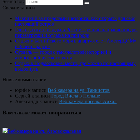
Search for:
Свежие записи
Маврикий за пределами шезлонга: как открыть для себя
настоящий остров
Где отдохнуть у воды в России: лучшие направления для
перезагрузки и отдыха на природе
Отдых у Балтийского моря в апарт-отеле «АмстерДОМ»
в Зеленоградске
Суздаль — город с тысячелетней историей и
атмосферой русского уюта
Отдых в Подмосковье: место, где можно по-настоящему
выдохнуть
Новые комментарии
юрий
к записи
Веб-камера на ул. Танкистов
Сергей
к записи
Город Висла в Польше
Александр
к записи
Веб-камера посёлка Айхал
Вам также может понравиться
Веб-камера на ул. Аэровокзальная