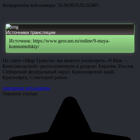
Координаты веб-камеры: 56.063619,92.92405
Источники трансляции
Источник: https://www.geocam.ru/online/9-maya-
komsomolskiy/
На сайте «Мир Туриста» вы можете посмотреть «9 Мая —
Комсомольский» расположенную в разделе: Евразия, Россия,
Сибирский федеральный округ, Красноярский край,
Красноярск, Советский район.
дорожные веб-камеры
Оцените статью