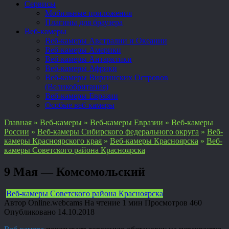
Сервисы
Мобильные приложения
Плагины для браузера
Веб-камеры
Веб-камеры Австралии и Океании
Веб-камеры Америки
Веб-камеры Антарктики
Веб-камеры Африки
Веб-камеры Виргинских Островов
(Великобритания)
Веб-камеры Евразии
Особые веб-камеры
Главная
»
Веб-камеры
»
Веб-камеры Евразии
»
Веб-камеры
России
»
Веб-камеры Сибирского федерального округа
»
Веб-
камеры Красноярского края
»
Веб-камеры Красноярска
»
Веб-
камеры Советского района Красноярска
9 Мая — Комсомольский
Веб-камеры Советского района Красноярска
Автор
Online.webcams
На чтение
1 мин
Просмотров
460
Опубликовано
14.10.2018