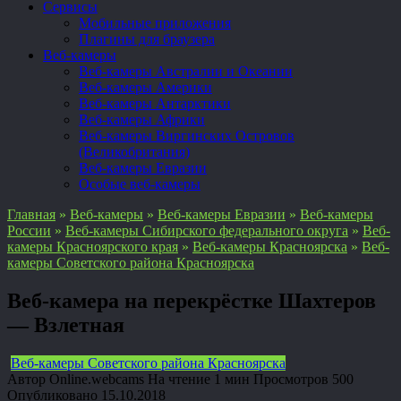
Сервисы
Мобильные приложения
Плагины для браузера
Веб-камеры
Веб-камеры Австралии и Океании
Веб-камеры Америки
Веб-камеры Антарктики
Веб-камеры Африки
Веб-камеры Виргинских Островов
(Великобритания)
Веб-камеры Евразии
Особые веб-камеры
Главная
»
Веб-камеры
»
Веб-камеры Евразии
»
Веб-камеры
России
»
Веб-камеры Сибирского федерального округа
»
Веб-
камеры Красноярского края
»
Веб-камеры Красноярска
»
Веб-
камеры Советского района Красноярска
Веб-камера на перекрёстке Шахтеров
— Взлетная
Веб-камеры Советского района Красноярска
Автор
Online.webcams
На чтение
1 мин
Просмотров
500
Опубликовано
15.10.2018