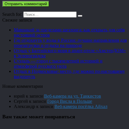
Search for:
Свежие записи
Маврикий за пределами шезлонга: как открыть для себя
настоящий остров
Где отдохнуть у воды в России: лучшие направления для
перезагрузки и отдыха на природе
Отдых у Балтийского моря в апарт-отеле «АмстерДОМ»
в Зеленоградске
Суздаль — город с тысячелетней историей и
атмосферой русского уюта
Отдых в Подмосковье: место, где можно по-настоящему
выдохнуть
Новые комментарии
юрий
к записи
Веб-камера на ул. Танкистов
Сергей
к записи
Город Висла в Польше
Александр
к записи
Веб-камера посёлка Айхал
Вам также может понравиться