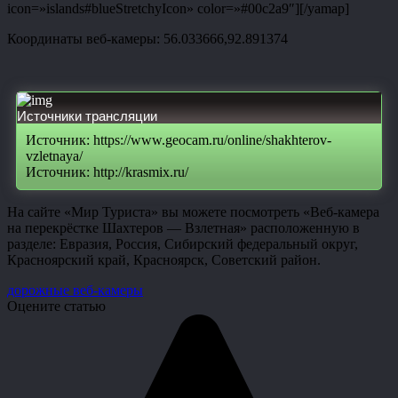
icon=»islands#blueStretchyIcon» color=»#00c2a9″][/yamap]
Координаты веб-камеры: 56.033666,92.891374
Источники трансляции
Источник: https://www.geocam.ru/online/shakhterov-
vzletnaya/
Источник: http://krasmix.ru/
На сайте «Мир Туриста» вы можете посмотреть «Веб-камера
на перекрёстке Шахтеров — Взлетная» расположенную в
разделе: Евразия, Россия, Сибирский федеральный округ,
Красноярский край, Красноярск, Советский район.
дорожные веб-камеры
Оцените статью