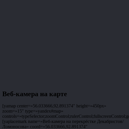
Веб-камера на карте
[yamap center=»56.033666,92.891374″ height=»450px»
zoom=»15″ type=»yandex#map»
controls=»typeSelector;zoomControl;rulerControl;fullscreenControl;g
[yaplacemark name=»Веб-камера на перекрёстке Декабристов/
Ломоносова» coord=»56.033666,92.891374″