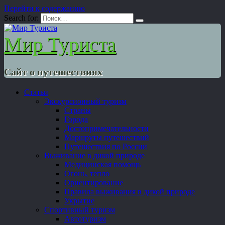
Перейти к содержанию
Search for:
Мир Туриста
Сайт о путешествиях
Статьи
Экскурсионный туризм
Страны
Города
Достопримечательности
Маршруты путешествий
Путешествия по России
Выживание в дикой природе
Медицинская помощь
Огонь, тепло
Ориентирование
Правила выживания в дикой природе
Укрытие
Спортивный туризм
Автотуризм