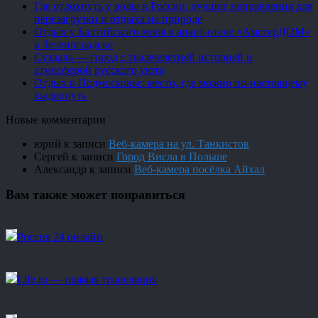
Где отдохнуть у воды в России: лучшие направления для
перезагрузки и отдыха на природе
Отдых у Балтийского моря в апарт-отеле «АмстерДОМ»
в Зеленоградске
Суздаль — город с тысячелетней историей и
атмосферой русского уюта
Отдых в Подмосковье: место, где можно по-настоящему
выдохнуть
Новые комментарии
юрий
к записи
Веб-камера на ул. Танкистов
Сергей
к записи
Город Висла в Польше
Александр
к записи
Веб-камера посёлка Айхал
Вам также может понравиться
Россия 24 онлайн
Life.ru — прямая трансляция