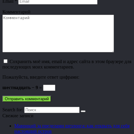
Email
*
Комментарий
Сохранить моё имя, email и адрес сайта в этом браузере для
последующих моих комментариев.
Пожалуйста, введите ответ цифрами:
шестнадцать − 9 =
Search for:
Свежие записи
Маврикий за пределами шезлонга: как открыть для себя
настоящий остров