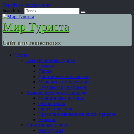
Перейти к содержанию
Search for:
Мир Туриста
Сайт о путешествиях
Статьи
Экскурсионный туризм
Страны
Города
Достопримечательности
Маршруты путешествий
Путешествия по России
Выживание в дикой природе
Медицинская помощь
Огонь, тепло
Ориентирование
Правила выживания в дикой природе
Укрытие
Спортивный туризм
Автотуризм