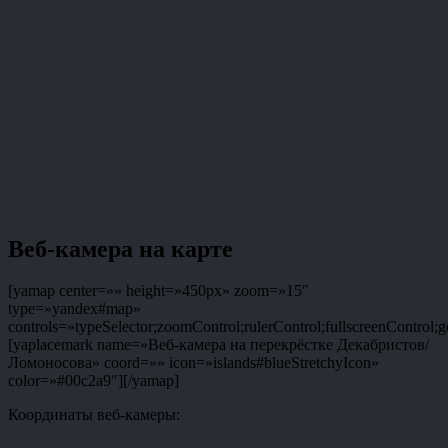
Веб-камера на карте
[yamap center=»» height=»450px» zoom=»15″
type=»yandex#map»
controls=»typeSelector;zoomControl;rulerControl;fullscreenControl;g
[yaplacemark name=»Веб-камера на перекрёстке Декабристов/
Ломоносова» coord=»» icon=»islands#blueStretchyIcon»
color=»#00c2a9″][/yamap]
Координаты веб-камеры: