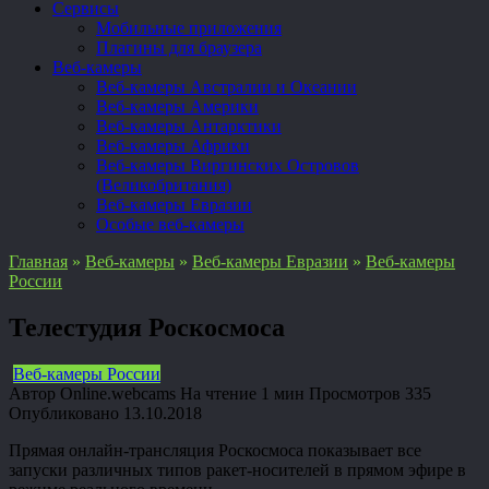
Сервисы
Мобильные приложения
Плагины для браузера
Веб-камеры
Веб-камеры Австралии и Океании
Веб-камеры Америки
Веб-камеры Антарктики
Веб-камеры Африки
Веб-камеры Виргинских Островов
(Великобритания)
Веб-камеры Евразии
Особые веб-камеры
Главная
»
Веб-камеры
»
Веб-камеры Евразии
»
Веб-камеры
России
Телестудия Роскосмоса
Веб-камеры России
Автор
Online.webcams
На чтение
1 мин
Просмотров
335
Опубликовано
13.10.2018
Прямая онлайн-трансляция Роскосмоса показывает все
запуски различных типов ракет-носителей в прямом эфире в