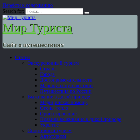
Перейти к содержанию
Search for:
Мир Туриста
Сайт о путешествиях
Статьи
Экскурсионный туризм
Страны
Города
Достопримечательности
Маршруты путешествий
Путешествия по России
Выживание в дикой природе
Медицинская помощь
Огонь, тепло
Ориентирование
Правила выживания в дикой природе
Укрытие
Спортивный туризм
Автотуризм