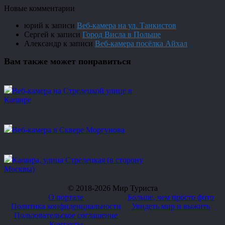
Новые комментарии
юрий
к записи
Веб-камера на ул. Танкистов
Сергей
к записи
Город Висла в Польше
Александр
к записи
Веб-камера посёлка Айхал
Вам также может понравиться
Веб-камера на Стрелецкой улице в
Кашире
Веб-камера в Сквере Моргунова
Кашира, улица Стрелецкая (в сторону
Москвы)
© 2018-2026 Мир Туриста
О портале
Больше, чем просто фото
Политика конфиденциальности
Увидеть мир и выжить
Пользовательское соглашение
Контакты