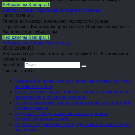
Веб-камеры Каширы-1
Кашира, улица Стрелецкая (в сторону Москвы)
24.10.2018
0
557
Онлайн веб-камера показывает перекрёсток улицы
Стрелецкая с Каширским проспектом и Иваньковским шоссе
Расположение веб-камеры
Веб-камеры Каширы-1
Веб-камера в Сквере Моргунова
05.10.2018
0
358
Веб-камера показывает вид на сквер имени С Расположение
веб-камеры
Search for:
Свежие записи
Маврикий за пределами шезлонга: как открыть для себя
настоящий остров
Где отдохнуть у воды в России: лучшие направления для
перезагрузки и отдыха на природе
Отдых у Балтийского моря в апарт-отеле «АмстерДОМ»
в Зеленоградске
Суздаль — город с тысячелетней историей и
атмосферой русского уюта
Отдых в Подмосковье: место, где можно по-настоящему
выдохнуть