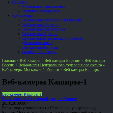
Сервисы
Мобильные приложения
Плагины для браузера
Веб-камеры
Веб-камеры Австралии и Океании
Веб-камеры Америки
Веб-камеры Антарктики
Веб-камеры Африки
Веб-камеры Виргинских Островов
(Великобритания)
Веб-камеры Евразии
Особые веб-камеры
Главная
»
Веб-камеры
»
Веб-камеры Евразии
»
Веб-камеры
России
»
Веб-камеры Центрального федерального округа
»
Веб-камеры Московской области
»
Веб-камеры Каширы
Веб-камеры Каширы-1
Веб-камеры Каширы-1
Веб-камера на Стрелецкой улице в Кашире
26.10.2018
0
807
Веб-камера установлена на Стрелецкой улице в городе
Кашира Московской области Расположение веб-камеры