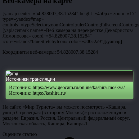
Веб-камера на карте
[yamap center=»54.828007,38.15284″ height=»450px» zoom=»15″
type=»yandex#map»
controls=»typeSelector;zoomControl;rulerControl;fullscreenControl;g
[yaplacemark name=»Веб-камера на перекрёстке Декабристов/
Ломоносова» coord=»54.828007,38.15284″
icon=»islands#blueStretchyIcon» color=»#00c2a9″][/yamap]
Координаты веб-камеры: 54.828007,38.15284
Источники трансляции
Источник: https://www.geocam.ru/online/kashira-moskva/
Источник: https://kashira.ru/
На сайте «Мир Туриста» вы можете посмотреть «Кашира,
улица Стрелецкая (в сторону Москвы)» расположенную в
разделе: Евразия, Россия, Центральный федеральный округ,
Московская область, Кашира, Кашира-1.
Оцените статью