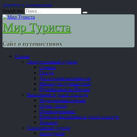
Перейти к содержанию
Search for:
Мир Туриста
Сайт о путешествиях
Статьи
Экскурсионный туризм
Страны
Города
Достопримечательности
Маршруты путешествий
Путешествия по России
Выживание в дикой природе
Медицинская помощь
Огонь, тепло
Ориентирование
Правила выживания в дикой природе
Укрытие
Спортивный туризм
Автотуризм