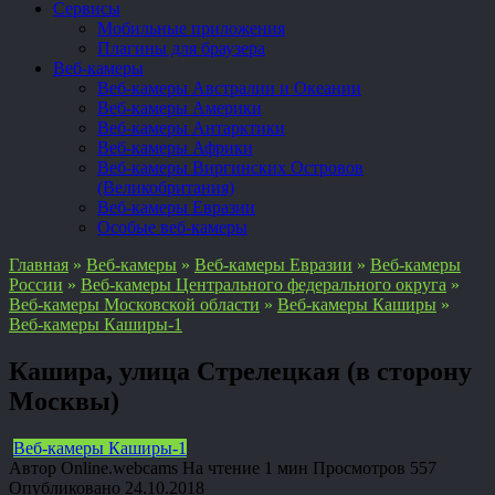
Сервисы
Мобильные приложения
Плагины для браузера
Веб-камеры
Веб-камеры Австралии и Океании
Веб-камеры Америки
Веб-камеры Антарктики
Веб-камеры Африки
Веб-камеры Виргинских Островов
(Великобритания)
Веб-камеры Евразии
Особые веб-камеры
Главная
»
Веб-камеры
»
Веб-камеры Евразии
»
Веб-камеры
России
»
Веб-камеры Центрального федерального округа
»
Веб-камеры Московской области
»
Веб-камеры Каширы
»
Веб-камеры Каширы-1
Кашира, улица Стрелецкая (в сторону
Москвы)
Веб-камеры Каширы-1
Автор
Online.webcams
На чтение
1 мин
Просмотров
557
Опубликовано
24.10.2018