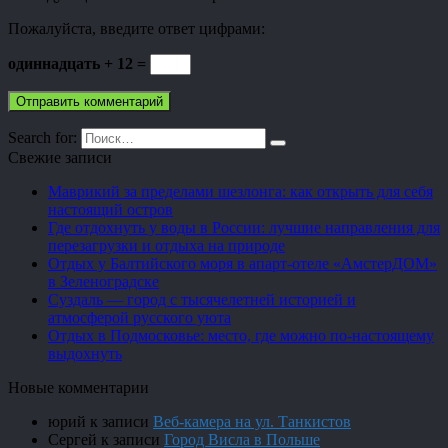
Пожалуйста, введите ответ цифрами:
одиннадцать + 12 =
Search for:
Свежие записи
Маврикий за пределами шезлонга: как открыть для себя
настоящий остров
Где отдохнуть у воды в России: лучшие направления для
перезагрузки и отдыха на природе
Отдых у Балтийского моря в апарт-отеле «АмстерДОМ»
в Зеленоградске
Суздаль — город с тысячелетней историей и
атмосферой русского уюта
Отдых в Подмосковье: место, где можно по-настоящему
выдохнуть
Новые комментарии
юрий
к записи
Веб-камера на ул. Танкистов
Сергей
к записи
Город Висла в Польше