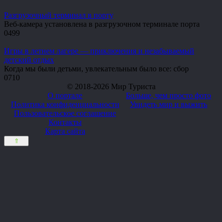
Разгрузочный терминал в порту
Веб-камера установлена в разгрузочном терминале порта
0
499
Игры в летнем лагере — приключения и незабываемый
детский отдых
Когда мы были детьми, увлекательным было все: сбор
0
710
© 2018-2026 Мир Туриста
О портале
Больше, чем просто фото
Политика конфиденциальности
Увидеть мир и выжить
Пользовательское соглашение
Контакты
Карта сайта