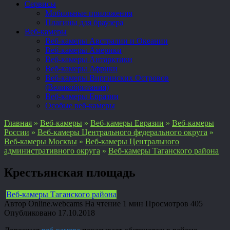
Сервисы
Мобильные приложения
Плагины для браузера
Веб-камеры
Веб-камеры Австралии и Океании
Веб-камеры Америки
Веб-камеры Антарктики
Веб-камеры Африки
Веб-камеры Виргинских Островов
(Великобритания)
Веб-камеры Евразии
Особые веб-камеры
Главная
»
Веб-камеры
»
Веб-камеры Евразии
»
Веб-камеры
России
»
Веб-камеры Центрального федерального округа
»
Веб-камеры Москвы
»
Веб-камеры Центрального
административного округа
»
Веб-камеры Таганского района
Крестьянская площадь
Веб-камеры Таганского района
Автор
Online.webcams
На чтение
1 мин
Просмотров
405
Опубликовано
17.10.2018