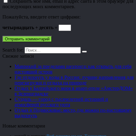
Сохранить моё имя, email и адрес сайта в этом браузере для
последующих моих комментариев.
Пожалуйста, введите ответ цифрами:
четырнадцать + десять =
Search for:
Свежие записи
Маврикий за пределами шезлонга: как открыть для себя
настоящий остров
Где отдохнуть у воды в России: лучшие направления для
перезагрузки и отдыха на природе
Отдых у Балтийского моря в апарт-отеле «АмстерДОМ»
в Зеленоградске
Суздаль — город с тысячелетней историей и
атмосферой русского уюта
Отдых в Подмосковье: место, где можно по-настоящему
выдохнуть
Новые комментарии