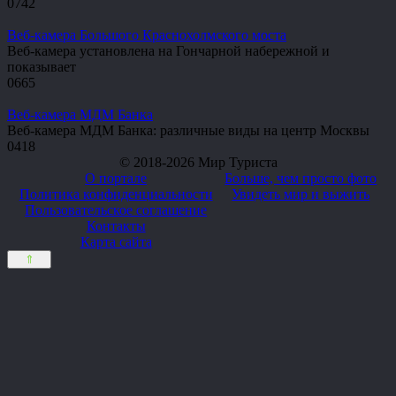
0
742
Веб-камера Большого Краснохолмского моста
Веб-камера установлена на Гончарной набережной и
показывает
0
665
Веб-камера МДМ Банка
Веб-камера МДМ Банка: различные виды на центр Москвы
0
418
© 2018-2026 Мир Туриста
О портале
Больше, чем просто фото
Политика конфиденциальности
Увидеть мир и выжить
Пользовательское соглашение
Контакты
Карта сайта