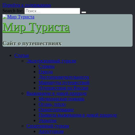
Перейти к содержанию
Search for:
Мир Туриста
Сайт о путешествиях
Статьи
Экскурсионный туризм
Страны
Города
Достопримечательности
Маршруты путешествий
Путешествия по России
Выживание в дикой природе
Медицинская помощь
Огонь, тепло
Ориентирование
Правила выживания в дикой природе
Укрытие
Спортивный туризм
Автотуризм