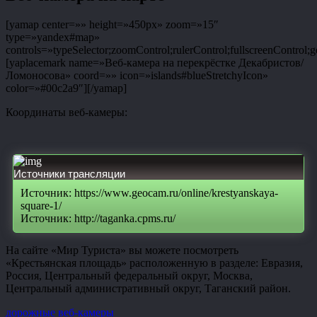
[yamap center=»» height=»450px» zoom=»15″
type=»yandex#map»
controls=»typeSelector;zoomControl;rulerControl;fullscreenControl;g
[yaplacemark name=»Веб-камера на перекрёстке Декабристов/
Ломоносова» coord=»» icon=»islands#blueStretchyIcon»
color=»#00c2a9″][/yamap]
Координаты веб-камеры:
Источники трансляции
Источник: https://www.geocam.ru/online/krestyanskaya-
square-1/
Источник: http://taganka.cpms.ru/
На сайте «Мир Туриста» вы можете посмотреть
«Крестьянская площадь» расположенную в разделе: Евразия,
Россия, Центральный федеральный округ, Москва,
Центральный административный округ, Таганский район.
дорожные веб-камеры