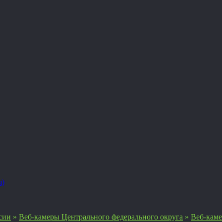
я)
сии
»
Веб-камеры Центрального федерального округа
»
Веб-каме