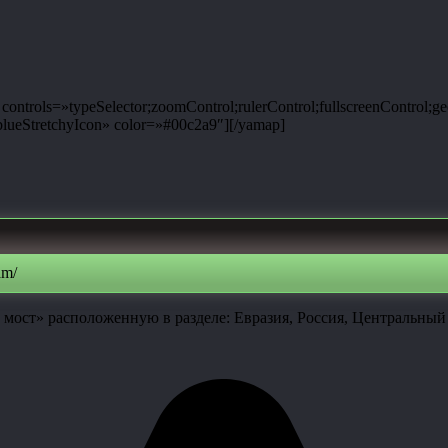
ntrols=»typeSelector;zoomControl;rulerControl;fullscreenControl;g
ueStretchyIcon» color=»#00c2a9″][/yamap]
am/
мост» расположенную в разделе: Евразия, Россия, Центральный 