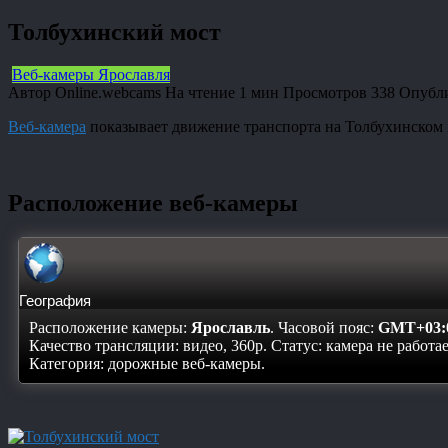
Толбухинский мост
Веб-камеры Ярославля
Автор
Online.webcams
На чтение
1 мин
Просмотров
338
Опубл
Веб-камера
показывает движение транспорта на Толбухинском 
Расположение веб-камеры
География
Расположение камеры:
Ярославль
. Часовой пояс:
GMT+03:
Качество трансляции: видео, 360p. Статус:
камера не работа
Категория: дорожные веб-камеры.