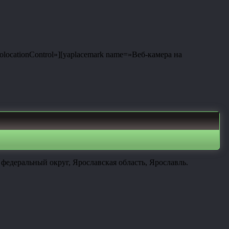
eolocationControl»][yaplacemark name=»Веб-камера на
федеральный округ, Ярославская область, Ярославль.