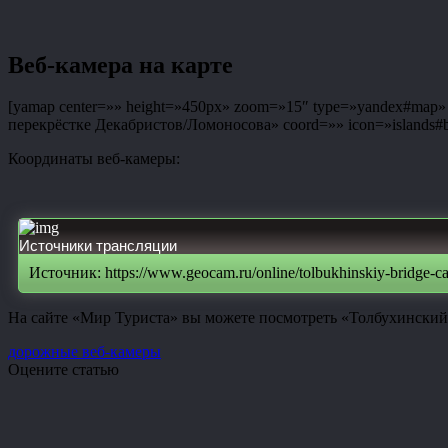
Веб-камера на карте
[yamap center=»» height=»450px» zoom=»15″ type=»yandex#map» co
перекрёстке Декабристов/Ломоносова» coord=»» icon=»islands#bl
Координаты веб-камеры:
Источники трансляции
Источник: https://www.geocam.ru/online/tolbukhinskiy-bridge-c
На сайте «Мир Туриста» вы можете посмотреть «Толбухинский 
дорожные веб-камеры
Оцените статью