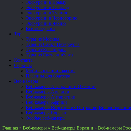
Экскурсии в Крыму
Экскурсии в Таиланд
Экскурсии в Турцию
Экскурсии в Черногорию
Экскурсии в Чехию
Все экскурсии
Туры
Туры из Москвы
Туры из Санкт-Петербурга
Туры из Краснодара
Туры из Екатеринбурга
Контакты
Сервисы
Мобильные приложения
Плагины для браузера
Веб-камеры
Веб-камеры Австралии и Океании
Веб-камеры Америки
Веб-камеры Антарктики
Веб-камеры Африки
Веб-камеры Виргинских Островов (Великобритани
Веб-камеры Евразии
Особые веб-камеры
Главная
»
Веб-камеры
»
Веб-камеры Евразии
»
Веб-камеры Рос