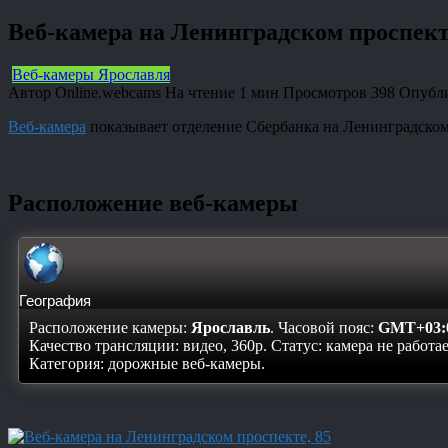
Веб-камера на Ленинградском проспект
Веб-камеры Ярославля
Автор
Online.webcams
На чтение
1 мин
Просмотров
398
Опубл
Веб-камера
показывает отделение Сбербанка на Ленинградском 
Расположение веб-камеры
География
Расположение камеры:
Ярославль
. Часовой пояс:
GMT+03:
Качество трансляции: видео, 360p. Статус:
камера не работа
Категория: дорожные веб-камеры.