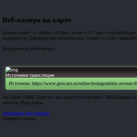
Веб-камера на карте
[yamap center=»» height=»450px» zoom=»15″ type=»yandex#map» co
перекрёстке Декабристов/Ломоносова» coord=»» icon=»islands#bl
Координаты веб-камеры:
Источники трансляции
Источник: https://www.geocam.ru/online/leningradskiy-avenue-8
На сайте «Мир Туриста» вы можете посмотреть «Веб-камера на
область, Ярославль.
дорожные веб-камеры
Оцените статью