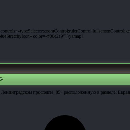
ntrols=»typeSelector;zoomControl;rulerControl;fullscreenControl;g
ueStretchyIcon» color=»#00c2a9″][/yamap]
5/
 Ленинградском проспекте, 85» расположенную в разделе: Евраз