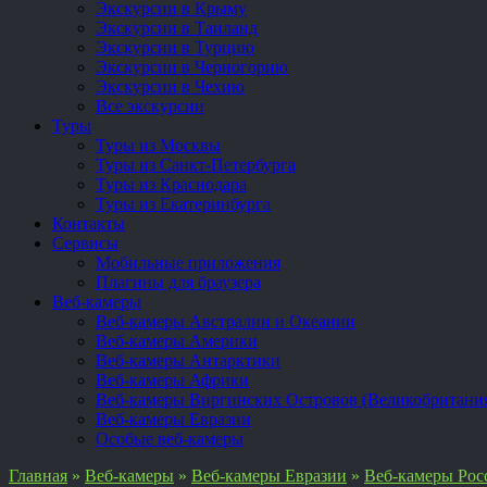
Экскурсии в Крыму
Экскурсии в Таиланд
Экскурсии в Турцию
Экскурсии в Черногорию
Экскурсии в Чехию
Все экскурсии
Туры
Туры из Москвы
Туры из Санкт-Петербурга
Туры из Краснодара
Туры из Екатеринбурга
Контакты
Сервисы
Мобильные приложения
Плагины для браузера
Веб-камеры
Веб-камеры Австралии и Океании
Веб-камеры Америки
Веб-камеры Антарктики
Веб-камеры Африки
Веб-камеры Виргинских Островов (Великобритани
Веб-камеры Евразии
Особые веб-камеры
Главная
»
Веб-камеры
»
Веб-камеры Евразии
»
Веб-камеры Рос