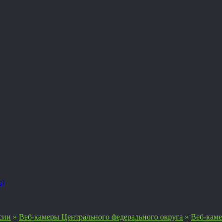
я)
сии
»
Веб-камеры Центрального федерального округа
»
Веб-каме