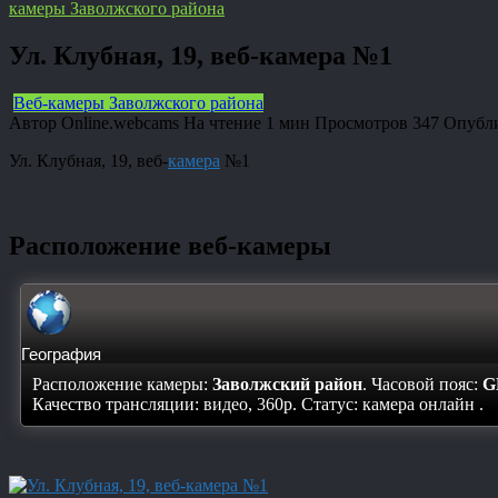
камеры Заволжского района
Ул. Клубная, 19, веб-камера №1
Веб-камеры Заволжского района
Автор
Online.webcams
На чтение
1 мин
Просмотров
347
Опубл
Ул. Клубная, 19, веб-
камера
№1
Расположение веб-камеры
География
Расположение камеры:
Заволжский район
. Часовой пояс:
G
Качество трансляции: видео, 360p. Статус:
камера онлайн
.