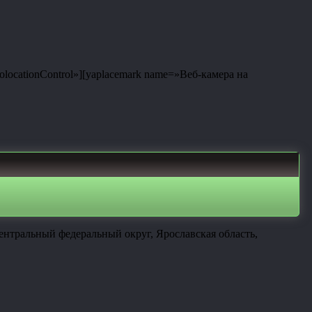
eolocationControl»][yaplacemark name=»Веб-камера на
ентральный федеральный округ, Ярославская область,