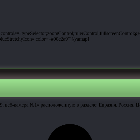
ntrols=»typeSelector;zoomControl;rulerControl;fullscreenControl;g
ueStretchyIcon» color=»#00c2a9″][/yamap]
9, веб-камера №1» расположенную в разделе: Евразия, Россия, Ц