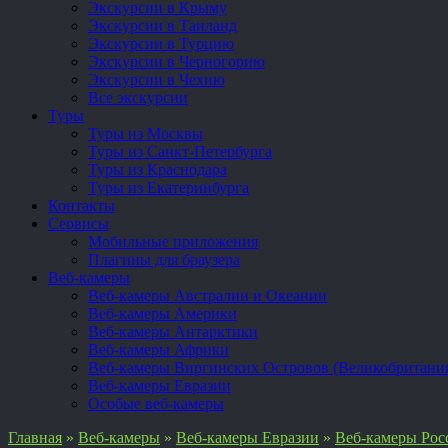
Экскурсии в Крыму
Экскурсии в Таиланд
Экскурсии в Турцию
Экскурсии в Черногорию
Экскурсии в Чехию
Все экскурсии
Туры
Туры из Москвы
Туры из Санкт-Петербурга
Туры из Краснодара
Туры из Екатеринбурга
Контакты
Сервисы
Мобильные приложения
Плагины для браузера
Веб-камеры
Веб-камеры Австралии и Океании
Веб-камеры Америки
Веб-камеры Антарктики
Веб-камеры Африки
Веб-камеры Виргинских Островов (Великобритани
Веб-камеры Евразии
Особые веб-камеры
Главная
»
Веб-камеры
»
Веб-камеры Евразии
»
Веб-камеры Рос