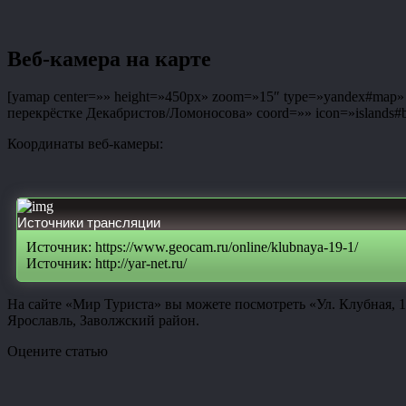
Веб-камера на карте
[yamap center=»» height=»450px» zoom=»15″ type=»yandex#map» co
перекрёстке Декабристов/Ломоносова» coord=»» icon=»islands#bl
Координаты веб-камеры:
Источники трансляции
Источник: https://www.geocam.ru/online/klubnaya-19-1/
Источник: http://yar-net.ru/
На сайте «Мир Туриста» вы можете посмотреть «Ул. Клубная, 1
Ярославль, Заволжский район.
Оцените статью