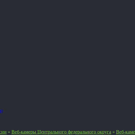
я)
сии
»
Веб-камеры Центрального федерального округа
»
Веб-каме