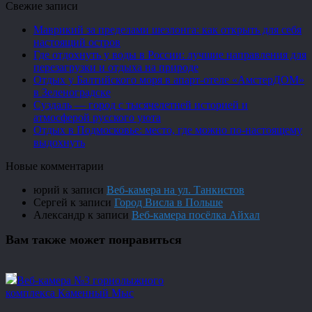
Свежие записи
Маврикий за пределами шезлонга: как открыть для себя
настоящий остров
Где отдохнуть у воды в России: лучшие направления для
перезагрузки и отдыха на природе
Отдых у Балтийского моря в апарт-отеле «АмстерДОМ»
в Зеленоградске
Суздаль — город с тысячелетней историей и
атмосферой русского уюта
Отдых в Подмосковье: место, где можно по-настоящему
выдохнуть
Новые комментарии
юрий
к записи
Веб-камера на ул. Танкистов
Сергей
к записи
Город Висла в Польше
Александр
к записи
Веб-камера посёлка Айхал
Вам также может понравиться
Веб-камера №3 горнолыжного
комплекса Каменный Мыс