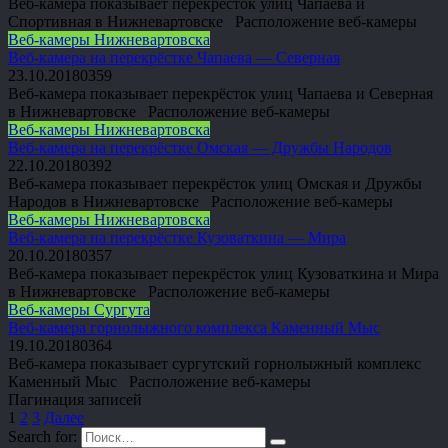
Веб-камера показывает перекрёсток улиц Чапаева и
Спортивная в Нижневартовске Расположение веб-камеры
Веб-камеры Нижневартовска
Веб-камера на перекрёстке Чапаева — Северная
23.10.2018
0
359
Веб-камера показывает перекрёсток улиц Чапаева и Северная
в Нижневартовске Расположение веб-камеры
Веб-камеры Нижневартовска
Веб-камера на перекрёстке Омская — Дружбы Народов
22.10.2018
0
392
Веб-камера показывает перекрёсток улиц Омская и Дружбы
Народов в Нижневартовске Расположение веб-камеры
Веб-камеры Нижневартовска
Веб-камера на перекрёстке Кузоваткина — Мира
20.10.2018
0
357
Веб-камера показывает перекрёсток улиц Кузоваткина и Мира
в Нижневартовске Расположение веб-камеры
Веб-камеры Сургута
Веб-камера горнолыжного комплекса Каменный Мыс
19.10.2018
0
364
Веб-камера показывает сургутский горнолыжный комплекс
Каменный Мыс Расположение веб-камеры
Пагинация записей
1
2
3
Далее
Search for: