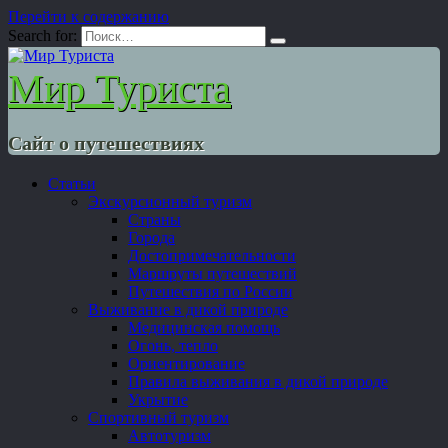
Перейти к содержанию
Search for:
Мир Туриста
Сайт о путешествиях
Статьи
Экскурсионный туризм
Страны
Города
Достопримечательности
Маршруты путешествий
Путешествия по России
Выживание в дикой природе
Медицинская помощь
Огонь, тепло
Ориентирование
Правила выживания в дикой природе
Укрытие
Спортивный туризм
Автотуризм