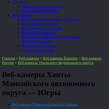
Сервисы
Мобильные приложения
Плагины для браузера
Веб-камеры
Веб-камеры Австралии и Океании
Веб-камеры Америки
Веб-камеры Антарктики
Веб-камеры Африки
Веб-камеры Виргинских Островов
(Великобритания)
Веб-камеры Евразии
Особые веб-камеры
Главная
»
Веб-камеры
»
Веб-камеры Евразии
»
Веб-камеры
России
»
Веб-камеры Уральского федерального округа
Веб-камеры Ханты-
Мансийского автономного
округа — Югры
Веб-камеры Нижневартовского района
Веб-камеры Радужного