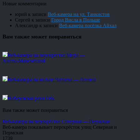
Новые комментарии
юрий
к записи
Веб-камера на ул. Танкистов
Сергей
к записи
Город Висла в Польше
Александр
к записи
Веб-камера посёлка Айхал
Вам также может понравиться
Веб-камера на перекрёстке Мира —
Ханты-Мансийской
Веб-камера на кольце Чапаева — Ленина
Набережная реки Обь
Вам также может понравиться
Веб-камера на перекрёстке Северная — Пермская
Веб-камера показывает перекрёсток улиц Северная и
Пермская
1
739