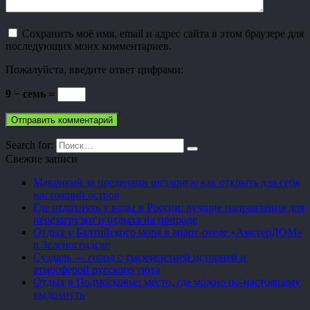
Сохранить моё имя, email и адрес сайта в этом браузере для
последующих моих комментариев.
Пожалуйста, введите ответ цифрами:
9 − семь =
Search for:
Свежие записи
Маврикий за пределами шезлонга: как открыть для себя
настоящий остров
Где отдохнуть у воды в России: лучшие направления для
перезагрузки и отдыха на природе
Отдых у Балтийского моря в апарт-отеле «АмстерДОМ»
в Зеленоградске
Суздаль — город с тысячелетней историей и
атмосферой русского уюта
Отдых в Подмосковье: место, где можно по-настоящему
выдохнуть