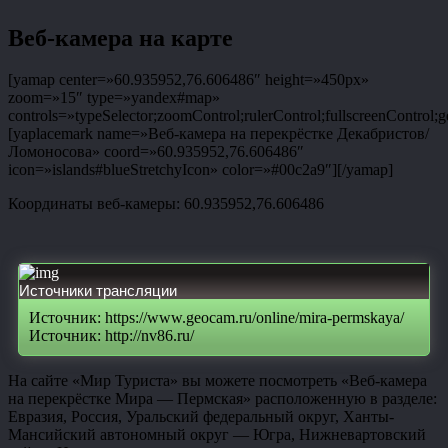
Веб-камера на карте
[yamap center=»60.935952,76.606486″ height=»450px»
zoom=»15″ type=»yandex#map»
controls=»typeSelector;zoomControl;rulerControl;fullscreenControl;g
[yaplacemark name=»Веб-камера на перекрёстке Декабристов/
Ломоносова» coord=»60.935952,76.606486″
icon=»islands#blueStretchyIcon» color=»#00c2a9″][/yamap]
Координаты веб-камеры: 60.935952,76.606486
Источники трансляции
Источник: https://www.geocam.ru/online/mira-permskaya/
Источник: http://nv86.ru/
На сайте «Мир Туриста» вы можете посмотреть «Веб-камера
на перекрёстке Мира — Пермская» расположенную в разделе:
Евразия, Россия, Уральский федеральный округ, Ханты-
Мансийский автономный округ — Югра, Нижневартовский