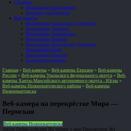
Сервисы
Мобильные приложения
Плагины для браузера
Веб-камеры
Веб-камеры Австралии и Океании
Веб-камеры Америки
Веб-камеры Антарктики
Веб-камеры Африки
Веб-камеры Виргинских Островов
(Великобритания)
Веб-камеры Евразии
Особые веб-камеры
Главная
»
Веб-камеры
»
Веб-камеры Евразии
»
Веб-камеры
России
»
Веб-камеры Уральского федерального округа
»
Веб-
камеры Ханты-Мансийского автономного округа - Югры
»
Веб-камеры Нижневартовского района
»
Веб-камеры
Нижневартовска
Веб-камера на перекрёстке Мира —
Пермская
Веб-камеры Нижневартовска
Автор
Online.webcams
На чтение
1 мин
Просмотров
361