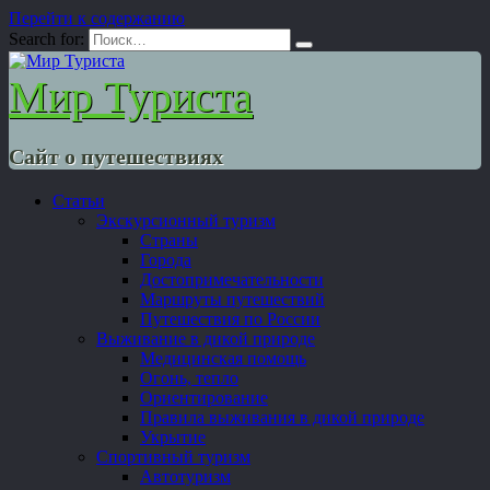
Перейти к содержанию
Search for:
Мир Туриста
Сайт о путешествиях
Статьи
Экскурсионный туризм
Страны
Города
Достопримечательности
Маршруты путешествий
Путешествия по России
Выживание в дикой природе
Медицинская помощь
Огонь, тепло
Ориентирование
Правила выживания в дикой природе
Укрытие
Спортивный туризм
Автотуризм