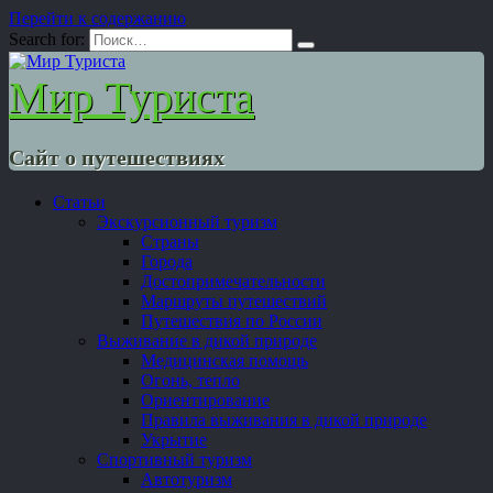
Перейти к содержанию
Search for:
Мир Туриста
Сайт о путешествиях
Статьи
Экскурсионный туризм
Страны
Города
Достопримечательности
Маршруты путешествий
Путешествия по России
Выживание в дикой природе
Медицинская помощь
Огонь, тепло
Ориентирование
Правила выживания в дикой природе
Укрытие
Спортивный туризм
Автотуризм