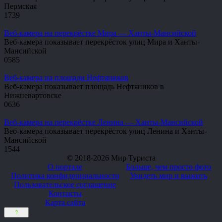
Пермская
1
739
Веб-камера на перекрёстке Мира — Ханты-Мансийской
Веб-камера показывает перекрёсток улиц Мира и Ханты-
Мансийской
0
585
Веб-камера на площади Нефтяников
Веб-камера показывает площадь Нефтяников в
Нижневартовске
0
636
Веб-камера на перекрёстке Ленина — Ханты-Мансийской
Веб-камера показывает перекрёсток улиц Ленина и Ханты-
Мансийской
1
544
© 2018-2026 Мир Туриста
О портале
Больше, чем просто фото
Политика конфиденциальности
Увидеть мир и выжить
Пользовательское соглашение
Контакты
Карта сайта