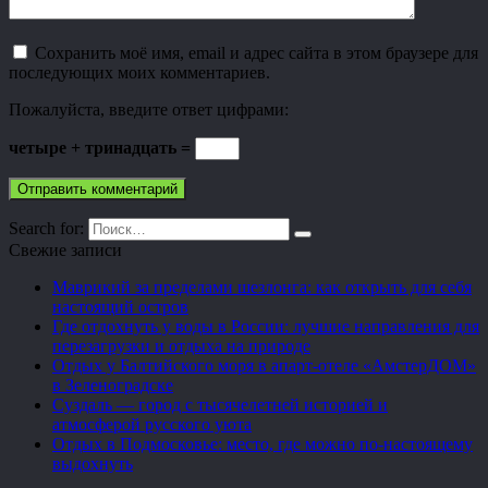
Сохранить моё имя, email и адрес сайта в этом браузере для
последующих моих комментариев.
Пожалуйста, введите ответ цифрами:
четыре + тринадцать =
Search for:
Свежие записи
Маврикий за пределами шезлонга: как открыть для себя
настоящий остров
Где отдохнуть у воды в России: лучшие направления для
перезагрузки и отдыха на природе
Отдых у Балтийского моря в апарт-отеле «АмстерДОМ»
в Зеленоградске
Суздаль — город с тысячелетней историей и
атмосферой русского уюта
Отдых в Подмосковье: место, где можно по-настоящему
выдохнуть