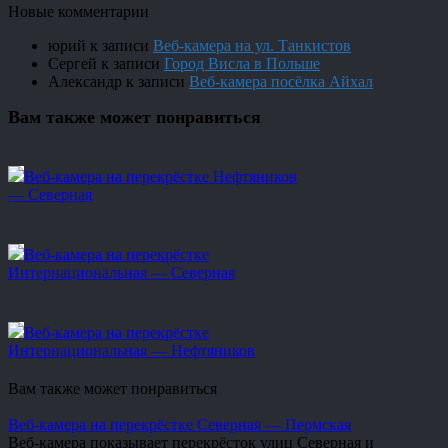
Новые комментарии
юрий
к записи
Веб-камера на ул. Танкистов
Сергей
к записи
Город Висла в Польше
Александр
к записи
Веб-камера посёлка Айхал
Вам также может понравиться
Веб-камера на перекрёстке Нефтяников
— Северная
Веб-камера на перекрёстке
Интернациональная — Северная
Веб-камера на перекрёстке
Интернациональная — Нефтяников
Вам также может понравиться
Веб-камера на перекрёстке Северная — Пермская
Веб-камера показывает перекрёсток улиц Северная и