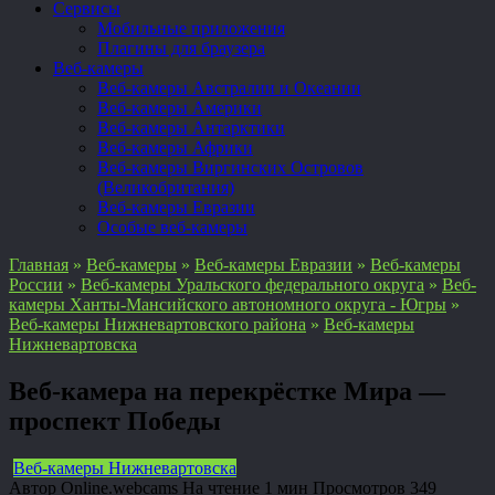
Сервисы
Мобильные приложения
Плагины для браузера
Веб-камеры
Веб-камеры Австралии и Океании
Веб-камеры Америки
Веб-камеры Антарктики
Веб-камеры Африки
Веб-камеры Виргинских Островов
(Великобритания)
Веб-камеры Евразии
Особые веб-камеры
Главная
»
Веб-камеры
»
Веб-камеры Евразии
»
Веб-камеры
России
»
Веб-камеры Уральского федерального округа
»
Веб-
камеры Ханты-Мансийского автономного округа - Югры
»
Веб-камеры Нижневартовского района
»
Веб-камеры
Нижневартовска
Веб-камера на перекрёстке Мира —
проспект Победы
Веб-камеры Нижневартовска
Автор
Online.webcams
На чтение
1 мин
Просмотров
349