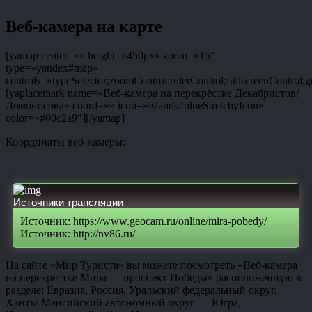
Веб-камера на карте
[yamap center=»» height=»450px» zoom=»15″
type=»yandex#map»
controls=»typeSelector;zoomControl;rulerControl;fullscreenControl;g
[yaplacemark name=»Веб-камера на перекрёстке Декабристов/
Ломоносова» coord=»» icon=»islands#blueStretchyIcon»
color=»#00c2a9″][/yamap]
Координаты веб-камеры:
Источники трансляции
Источник: https://www.geocam.ru/online/mira-pobedy/
Источник: http://nv86.ru/
На сайте «Мир Туриста» вы можете посмотреть «Веб-камера
на перекрёстке Мира — проспект Победы» расположенную в
разделе: Евразия, Россия, Уральский федеральный округ,
Ханты-Мансийский автономный округ — Югра,