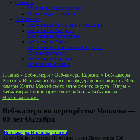
Сервисы
Мобильные приложения
Плагины для браузера
Веб-камеры
Веб-камеры Австралии и Океании
Веб-камеры Америки
Веб-камеры Антарктики
Веб-камеры Африки
Веб-камеры Виргинских Островов
(Великобритания)
Веб-камеры Евразии
Особые веб-камеры
Главная
»
Веб-камеры
»
Веб-камеры Евразии
»
Веб-камеры
России
»
Веб-камеры Уральского федерального округа
»
Веб-
камеры Ханты-Мансийского автономного округа - Югры
»
Веб-камеры Нижневартовского района
»
Веб-камеры
Нижневартовска
Веб-камера на перекрёстке Чапаева —
60 лет Октября
Веб-камеры Нижневартовска
Автор
Online.webcams
На чтение
1 мин
Просмотров
338