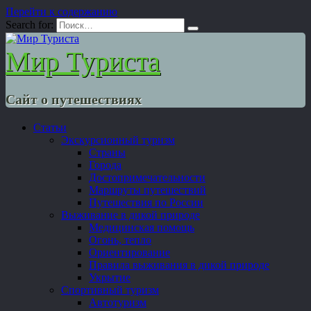
Перейти к содержанию
Search for:
Мир Туриста
Сайт о путешествиях
Статьи
Экскурсионный туризм
Страны
Города
Достопримечательности
Маршруты путешествий
Путешествия по России
Выживание в дикой природе
Медицинская помощь
Огонь, тепло
Ориентирование
Правила выживания в дикой природе
Укрытие
Спортивный туризм
Автотуризм