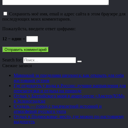
Сохранить моё имя, email и адрес сайта в этом браузере для
последующих моих комментариев.
Пожалуйста, введите ответ цифрами:
12 − один =
Search for:
Свежие записи
Маврикий за пределами шезлонга: как открыть для себя
настоящий остров
Где отдохнуть у воды в России: лучшие направления для
перезагрузки и отдыха на природе
Отдых у Балтийского моря в апарт-отеле «АмстерДОМ»
в Зеленоградске
Суздаль — город с тысячелетней историей и
атмосферой русского уюта
Отдых в Подмосковье: место, где можно по-настоящему
выдохнуть