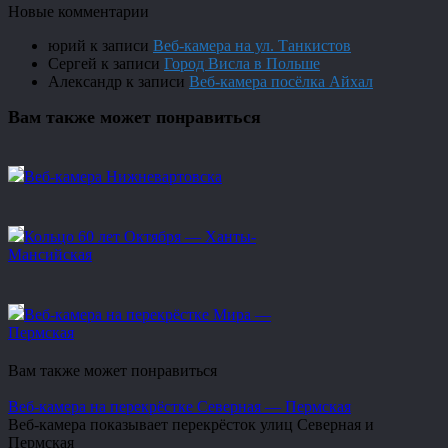
Новые комментарии
юрий
к записи
Веб-камера на ул. Танкистов
Сергей
к записи
Город Висла в Польше
Александр
к записи
Веб-камера посёлка Айхал
Вам также может понравиться
Веб-камера Нижневартовска
Кольцо 60 лет Октября — Ханты-
Мансийская
Веб-камера на перекрёстке Мира —
Пермская
Вам также может понравиться
Веб-камера на перекрёстке Северная — Пермская
Веб-камера показывает перекрёсток улиц Северная и
Пермская