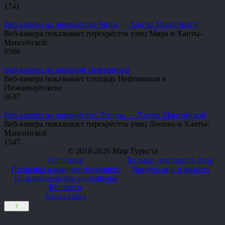
1
741
Веб-камера на перекрёстке Мира — Ханты-Мансийской
Веб-камера показывает перекрёсток улиц Мира и Ханты-
Мансийской
0
586
Веб-камера на площади Нефтяников
Веб-камера показывает площадь Нефтяников в
Нижневартовске
0
637
Веб-камера на перекрёстке Ленина — Ханты-Мансийской
Веб-камера показывает перекрёсток улиц Ленина и Ханты-
Мансийской
1
547
© 2018-2026 Мир Туриста
О портале
Больше, чем просто фото
Политика конфиденциальности
Увидеть мир и выжить
Пользовательское соглашение
Контакты
Карта сайта