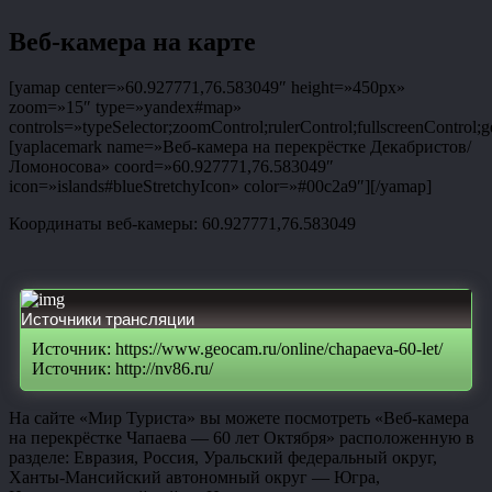
Веб-камера на карте
[yamap center=»60.927771,76.583049″ height=»450px»
zoom=»15″ type=»yandex#map»
controls=»typeSelector;zoomControl;rulerControl;fullscreenControl;g
[yaplacemark name=»Веб-камера на перекрёстке Декабристов/
Ломоносова» coord=»60.927771,76.583049″
icon=»islands#blueStretchyIcon» color=»#00c2a9″][/yamap]
Координаты веб-камеры: 60.927771,76.583049
Источники трансляции
Источник: https://www.geocam.ru/online/chapaeva-60-let/
Источник: http://nv86.ru/
На сайте «Мир Туриста» вы можете посмотреть «Веб-камера
на перекрёстке Чапаева — 60 лет Октября» расположенную в
разделе: Евразия, Россия, Уральский федеральный округ,
Ханты-Мансийский автономный округ — Югра,