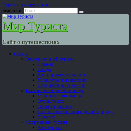
Перейти к содержанию
Search for:
Мир Туриста
Сайт о путешествиях
Статьи
Экскурсионный туризм
Страны
Города
Достопримечательности
Маршруты путешествий
Путешествия по России
Выживание в дикой природе
Медицинская помощь
Огонь, тепло
Ориентирование
Правила выживания в дикой природе
Укрытие
Спортивный туризм
Автотуризм