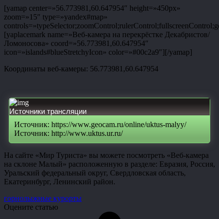
[yamap center=»56.773981,60.647954″ height=»450px»
zoom=»15″ type=»yandex#map»
controls=»typeSelector;zoomControl;rulerControl;fullscreenControl;g
[yaplacemark name=»Веб-камера на перекрёстке Декабристов/
Ломоносова» coord=»56.773981,60.647954″
icon=»islands#blueStretchyIcon» color=»#00c2a9″][/yamap]
Координаты веб-камеры: 56.773981,60.647954
Источники трансляции
Источник: https://www.geocam.ru/online/uktus-malyy/
Источник: http://www.uktus.ur.ru/
На сайте «Мир Туриста» вы можете посмотреть «Веб-камера
на склоне Малый» расположенную в разделе: Евразия, Россия,
Уральский федеральный округ, Свердловская область,
Екатеринбург, Ленинский район.
горнолыжные курорты
Оцените статью