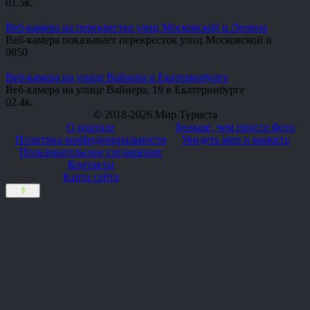
0
1.5к.
Веб-камера на перекрестке улиц Московской и Ленина
Веб-камера показывает перекресток улиц Московской и
0
850
Веб-камера на улице Вайнера в Екатеринбурге
Веб-камера на улице Вайнера, 19 в Екатеринбурге
0
2.4к.
© 2018-2026 Мир Туриста
О портале
Больше, чем просто фото
Политика конфиденциальности
Увидеть мир и выжить
Пользовательское соглашение
Контакты
Карта сайта