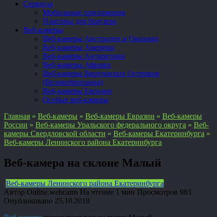
Сервисы
Мобильные приложения
Плагины для браузера
Веб-камеры
Веб-камеры Австралии и Океании
Веб-камеры Америки
Веб-камеры Антарктики
Веб-камеры Африки
Веб-камеры Виргинских Островов
(Великобритания)
Веб-камеры Евразии
Особые веб-камеры
Главная
»
Веб-камеры
»
Веб-камеры Евразии
»
Веб-камеры
России
»
Веб-камеры Уральского федерального округа
»
Веб-
камеры Свердловской области
»
Веб-камеры Екатеринбурга
»
Веб-камеры Ленинского района Екатеринбурга
Веб-камера на склоне Малый
Веб-камеры Ленинского района Екатеринбурга
Автор
Online.webcams
На чтение
1 мин
Просмотров
983
Опубликовано
25.10.2018