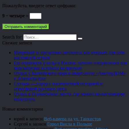
Пожалуйста, введите ответ цифрами:
9 − четыре =
Search for:
Свежие записи
Маврикий за пределами шезлонга: как открыть для себя
настоящий остров
Где отдохнуть у воды в России: лучшие направления для
перезагрузки и отдыха на природе
Отдых у Балтийского моря в апарт-отеле «АмстерДОМ»
в Зеленоградске
Суздаль — город с тысячелетней историей и
атмосферой русского уюта
Отдых в Подмосковье: место, где можно по-настоящему
выдохнуть
Новые комментарии
юрий
к записи
Веб-камера на ул. Танкистов
Сергей
к записи
Город Висла в Польше