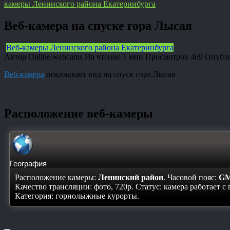
камеры Ленинского района Екатеринбурга
Веб-камера на спуске гора Лысая
Веб-камеры Ленинского района Екатеринбурга
Автор
Online.webcams
На чтение
1 мин
Просмотров
469
Опубл
Веб-камера
показывает вид на спуск гора Лысая
Расположение веб-камеры
География
Расположение камеры:
Ленинский район
. Часовой пояс:
GM
Качество трансляции: фото, 720p. Статус:
камера работает с
Категория: горнолыжные курорты.