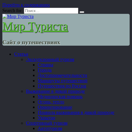
Перейти к содержанию
Search for:
Мир Туриста
Сайт о путешествиях
Статьи
Экскурсионный туризм
Страны
Города
Достопримечательности
Маршруты путешествий
Путешествия по России
Выживание в дикой природе
Медицинская помощь
Огонь, тепло
Ориентирование
Правила выживания в дикой природе
Укрытие
Спортивный туризм
Автотуризм