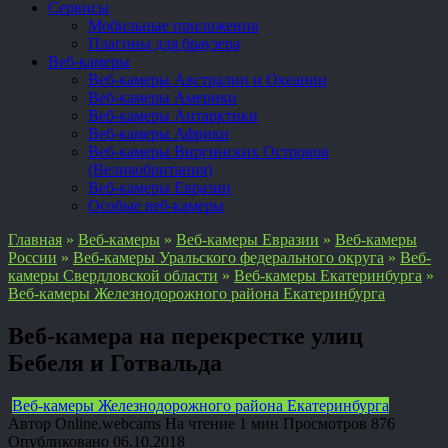
Сервисы
Мобильные приложения
Плагины для браузера
Веб-камеры
Веб-камеры Австралии и Океании
Веб-камеры Америки
Веб-камеры Антарктики
Веб-камеры Африки
Веб-камеры Виргинских Островов
(Великобритания)
Веб-камеры Евразии
Особые веб-камеры
Главная
»
Веб-камеры
»
Веб-камеры Евразии
»
Веб-камеры
России
»
Веб-камеры Уральского федерального округа
»
Веб-
камеры Свердловской области
»
Веб-камеры Екатеринбурга
»
Веб-камеры Железнодорожного района Екатеринбурга
Веб-камера на перекрестке улиц
Бебеля и Готвальда
Веб-камеры Железнодорожного района Екатеринбурга
Автор
Online.webcams
На чтение
1 мин
Просмотров
876
Опубликовано
06.10.2018