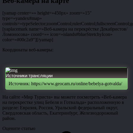
Веб-камера на карте
[yamap center=»» height=»450px» zoom=»15″
type=»yandex#map»
controls=»typeSelector;zoomControl;rulerControl;fullscreenControl;g
[yaplacemark name=»Веб-камера на перекрёстке Декабристов/
Ломоносова» coord=»» icon=»islands#blueStretchyIcon»
color=»#00c2a9″][/yamap]
Координаты веб-камеры:
Источники трансляции
Источник: https://www.geocam.ru/online/bebelya-gotvalda/
На сайте «Мир Туриста» вы можете посмотреть «Веб-камера
на перекрестке улиц Бебеля и Готвальда» расположенную в
разделе: Евразия, Россия, Уральский федеральный округ,
Свердловская область, Екатеринбург, Железнодорожный
район.
Оцените статью