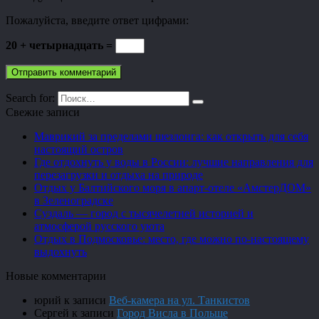
Пожалуйста, введите ответ цифрами:
20 + четырнадцать =
Search for:
Свежие записи
Маврикий за пределами шезлонга: как открыть для себя
настоящий остров
Где отдохнуть у воды в России: лучшие направления для
перезагрузки и отдыха на природе
Отдых у Балтийского моря в апарт-отеле «АмстерДОМ»
в Зеленоградске
Суздаль — город с тысячелетней историей и
атмосферой русского уюта
Отдых в Подмосковье: место, где можно по-настоящему
выдохнуть
Новые комментарии
юрий
к записи
Веб-камера на ул. Танкистов
Сергей
к записи
Город Висла в Польше