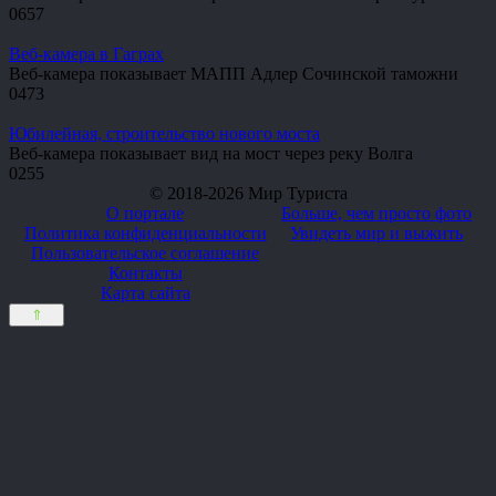
0
657
Веб-камера в Гаграх
Веб-камера показывает МАПП Адлер Сочинской таможни
0
473
Юбилейная, строительство нового моста
Веб-камера показывает вид на мост через реку Волга
0
255
© 2018-2026 Мир Туриста
О портале
Больше, чем просто фото
Политика конфиденциальности
Увидеть мир и выжить
Пользовательское соглашение
Контакты
Карта сайта