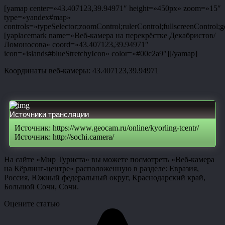
[yamap center=»43.407123,39.94971″ height=»450px» zoom=»15″
type=»yandex#map»
controls=»typeSelector;zoomControl;rulerControl;fullscreenControl;g
[yaplacemark name=»Веб-камера на перекрёстке Декабристов/
Ломоносова» coord=»43.407123,39.94971″
icon=»islands#blueStretchyIcon» color=»#00c2a9″][/yamap]
Координаты веб-камеры: 43.407123,39.94971
Источники трансляции
Источник: https://www.geocam.ru/online/kyorling-tcentr/
Источник: http://sochi.camera/
На сайте «Мир Туриста» вы можете посмотреть «Веб-камера
на Кёрлинг-центре» расположенную в разделе: Евразия,
Россия, Южный федеральный округ, Краснодарский край,
Большой Сочи, Сочи.
Оцените статью