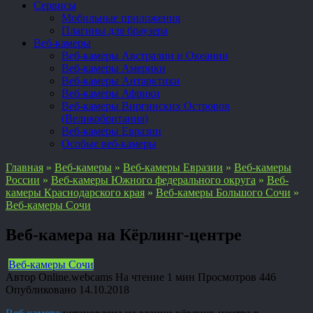
Сервисы
Мобильные приложения
Плагины для браузера
Веб-камеры
Веб-камеры Австралии и Океании
Веб-камеры Америки
Веб-камеры Антарктики
Веб-камеры Африки
Веб-камеры Виргинских Островов
(Великобритания)
Веб-камеры Евразии
Особые веб-камеры
Главная
»
Веб-камеры
»
Веб-камеры Евразии
»
Веб-камеры
России
»
Веб-камеры Южного федерального округа
»
Веб-
камеры Краснодарского края
»
Веб-камеры Большого Сочи
»
Веб-камеры Сочи
Веб-камера на Кёрлинг-центре
Веб-камеры Сочи
Автор
Online.webcams
На чтение
1 мин
Просмотров
446
Опубликовано
14.10.2018