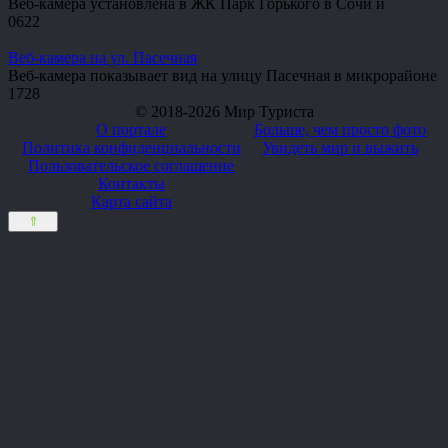
Веб-камера установлена в ЖК Парк Горького в Сочи и
0
622
Веб-камера на ул. Пасечная
Веб-камера показывает вид на улицу Пасечная в микрорайоне
1
728
© 2018-2026 Мир Туриста
О портале
Больше, чем просто фото
Политика конфиденциальности
Увидеть мир и выжить
Пользовательское соглашение
Контакты
Карта сайта