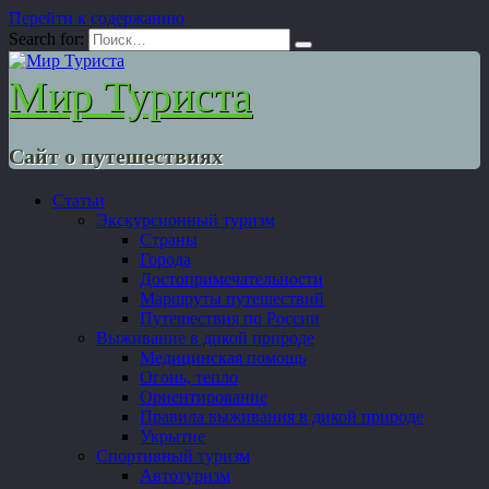
Перейти к содержанию
Search for:
Мир Туриста
Сайт о путешествиях
Статьи
Экскурсионный туризм
Страны
Города
Достопримечательности
Маршруты путешествий
Путешествия по России
Выживание в дикой природе
Медицинская помощь
Огонь, тепло
Ориентирование
Правила выживания в дикой природе
Укрытие
Спортивный туризм
Автотуризм