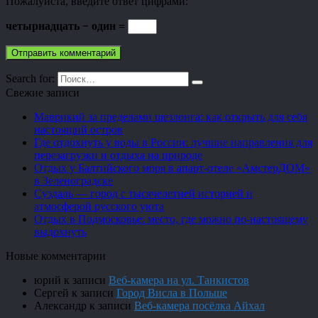
Пожалуйста, введите ответ цифрами:
четырнадцать − один =
Search for:
Свежие записи
Маврикий за пределами шезлонга: как открыть для себя
настоящий остров
Где отдохнуть у воды в России: лучшие направления для
перезагрузки и отдыха на природе
Отдых у Балтийского моря в апарт-отеле «АмстерДОМ»
в Зеленоградске
Суздаль — город с тысячелетней историей и
атмосферой русского уюта
Отдых в Подмосковье: место, где можно по-настоящему
выдохнуть
Новые комментарии
юрий
к записи
Веб-камера на ул. Танкистов
Сергей
к записи
Город Висла в Польше
Александр
к записи
Веб-камера посёлка Айхал