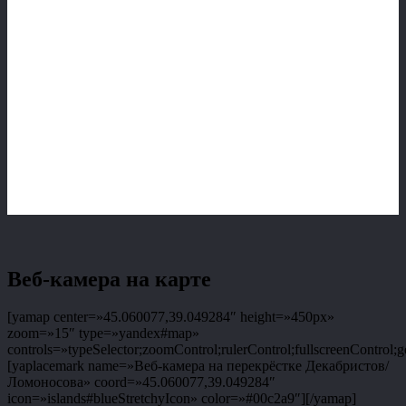
Веб-камера на карте
[yamap center=»45.060077,39.049284″ height=»450px»
zoom=»15″ type=»yandex#map»
controls=»typeSelector;zoomControl;rulerControl;fullscreenControl;g
[yaplacemark name=»Веб-камера на перекрёстке Декабристов/
Ломоносова» coord=»45.060077,39.049284″
icon=»islands#blueStretchyIcon» color=»#00c2a9″][/yamap]