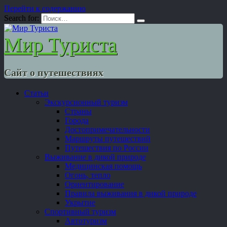
Перейти к содержанию
Search for:
Мир Туриста
Сайт о путешествиях
Статьи
Экскурсионный туризм
Страны
Города
Достопримечательности
Маршруты путешествий
Путешествия по России
Выживание в дикой природе
Медицинская помощь
Огонь, тепло
Ориентирование
Правила выживания в дикой природе
Укрытие
Спортивный туризм
Автотуризм