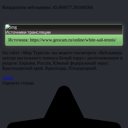
Координаты веб-камеры: 45.060077,39.049284
Источники трансляции
Источник: https://www.geocam.ru/online/white-sail-tennis/
На сайте «Мир Туриста» вы можете посмотреть «Веб-камера
центра настольного тенниса Белый парус» расположенную в
разделе: Евразия, Россия, Южный федеральный округ,
Краснодарский край, Краснодар, Плодородный.
спорт
Оцените статью