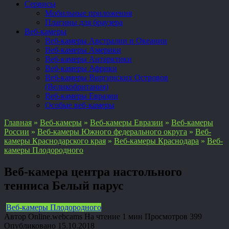
Сервисы
Мобильные приложения
Плагины для браузера
Веб-камеры
Веб-камеры Австралии и Океании
Веб-камеры Америки
Веб-камеры Антарктики
Веб-камеры Африки
Веб-камеры Виргинских Островов
(Великобритания)
Веб-камеры Евразии
Особые веб-камеры
Главная
»
Веб-камеры
»
Веб-камеры Евразии
»
Веб-камеры
России
»
Веб-камеры Южного федерального округа
»
Веб-
камеры Краснодарского края
»
Веб-камеры Краснодара
»
Веб-
камеры Плодородного
Веб-камера центра настольного
тенниса Белый парус
Веб-камеры Плодородного
Автор
Online.webcams
На чтение
1 мин
Просмотров
399
Опубликовано
15.10.2018