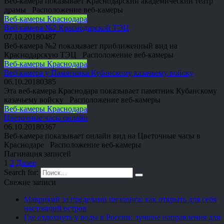
Веб-камера показывает Краснодарский академический театр
драмы Расположение веб-камеры
Веб-камеры Краснодара
Веб-камера №2 Краснодарской ТЭЦ
07.10.2018
0
487
Веб-камера №2 показывает приближенный вид на
Краснодарскую ТЭЦ Расположение веб-камеры
Веб-камеры Краснодара
Веб-камера у Памятника Кубанскому казачьему войску
06.10.2018
0
385
Эта веб-камера Краснодара показывает памятник Кубанскому
казачьему войску Расположение веб-камеры
Веб-камеры Краснодара
Цветочные часы онлайн
06.10.2018
0
367
Веб-камера показывает онлайн вид на Цветочные часы в
Краснодаре Расположение веб-камеры
Пагинация записей
1
2
Далее
Search for:
Свежие записи
Маврикий за пределами шезлонга: как открыть для себя
настоящий остров
Где отдохнуть у воды в России: лучшие направления для