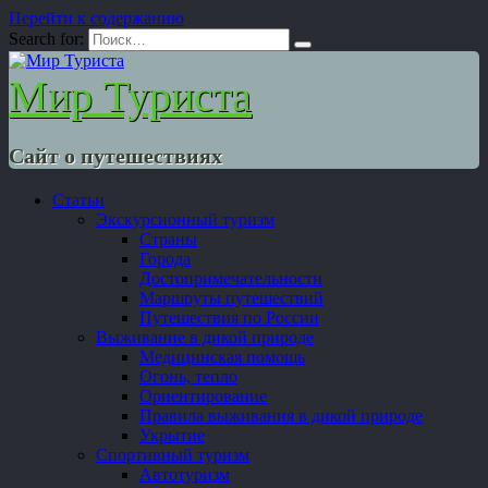
Перейти к содержанию
Search for:
Мир Туриста
Сайт о путешествиях
Статьи
Экскурсионный туризм
Страны
Города
Достопримечательности
Маршруты путешествий
Путешествия по России
Выживание в дикой природе
Медицинская помощь
Огонь, тепло
Ориентирование
Правила выживания в дикой природе
Укрытие
Спортивный туризм
Автотуризм