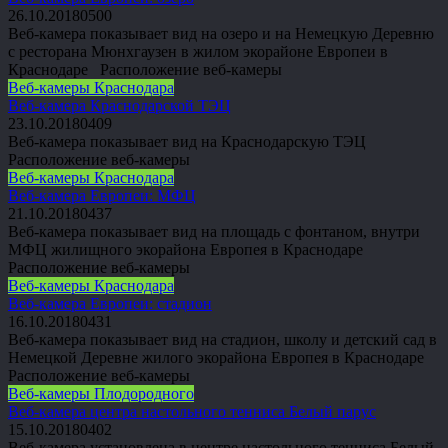
26.10.2018
0
500
Веб-камера показывает вид на озеро и на Немецкую Деревню
с ресторана Мюнхгаузен в жилом экорайоне Европеи в
Краснодаре Расположение веб-камеры
Веб-камеры Краснодара
Веб-камера Краснодарской ТЭЦ
23.10.2018
0
409
Веб-камера показывает вид на Краснодарскую ТЭЦ
Расположение веб-камеры
Веб-камеры Краснодара
Веб-камера Европеи: МФЦ
21.10.2018
0
437
Веб-камера показывает вид на площадь с фонтаном, внутри
МФЦ жилищного экорайона Европея в Краснодаре
Расположение веб-камеры
Веб-камеры Краснодара
Веб-камера Европеи: стадион
16.10.2018
0
431
Веб-камера показывает вид на стадион, школу и детский сад в
Немецкой Деревне жилого экорайона Европея в Краснодаре
Расположение веб-камеры
Веб-камеры Плодородного
Веб-камера центра настольного тенниса Белый парус
15.10.2018
0
402
Веб-камера установлена в центре настольного тенниса Белый