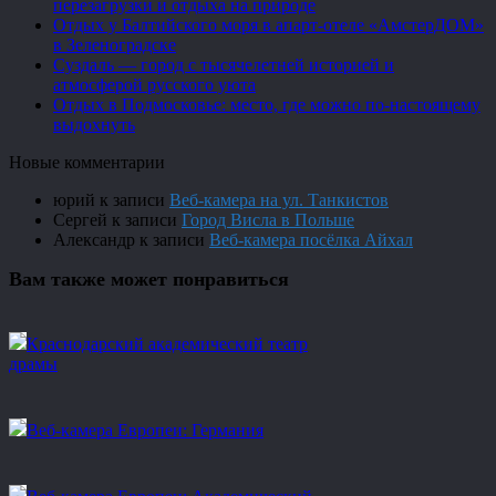
перезагрузки и отдыха на природе
Отдых у Балтийского моря в апарт-отеле «АмстерДОМ»
в Зеленоградске
Суздаль — город с тысячелетней историей и
атмосферой русского уюта
Отдых в Подмосковье: место, где можно по-настоящему
выдохнуть
Новые комментарии
юрий
к записи
Веб-камера на ул. Танкистов
Сергей
к записи
Город Висла в Польше
Александр
к записи
Веб-камера посёлка Айхал
Вам также может понравиться
Краснодарский академический театр
драмы
Веб-камера Европеи: Германия