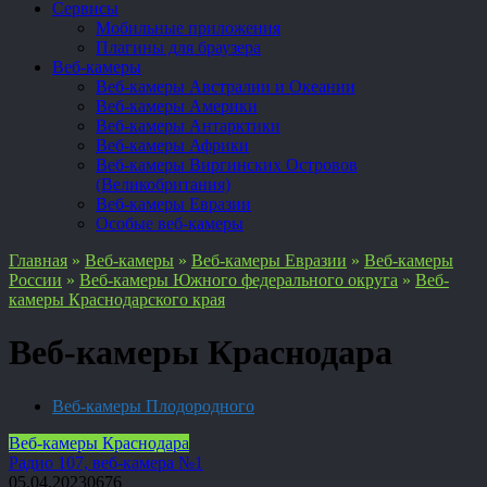
Сервисы
Мобильные приложения
Плагины для браузера
Веб-камеры
Веб-камеры Австралии и Океании
Веб-камеры Америки
Веб-камеры Антарктики
Веб-камеры Африки
Веб-камеры Виргинских Островов
(Великобритания)
Веб-камеры Евразии
Особые веб-камеры
Главная
»
Веб-камеры
»
Веб-камеры Евразии
»
Веб-камеры
России
»
Веб-камеры Южного федерального округа
»
Веб-
камеры Краснодарского края
Веб-камеры Краснодара
Веб-камеры Плодородного
Веб-камеры Краснодара
Радио 107, веб-камера №1
05.04.2023
0
676