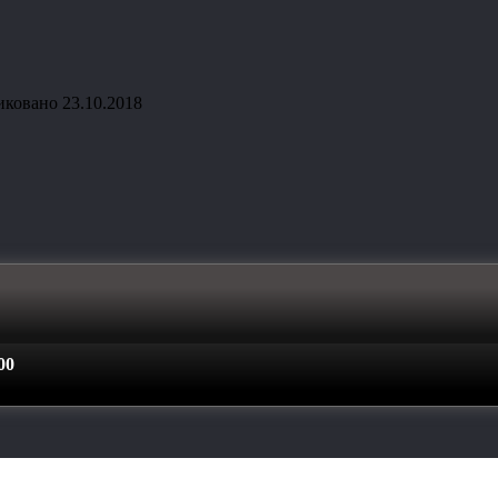
иковано
23.10.2018
00