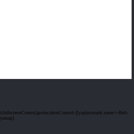
;fullscreenControl;geolocationControl»][yaplacemark name=»Веб-
/yamap]