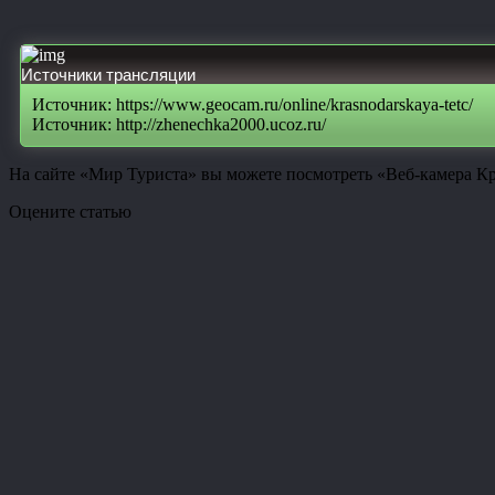
Источники трансляции
Источник: https://www.geocam.ru/online/krasnodarskaya-tetc/
Источник: http://zhenechka2000.ucoz.ru/
На сайте «Мир Туриста» вы можете посмотреть «Веб-камера К
Оцените статью