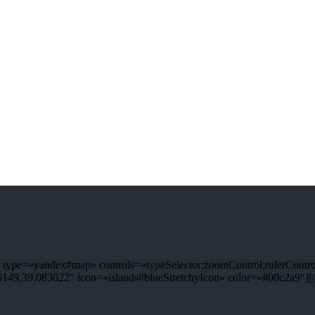
ype=»yandex#map» controls=»typeSelector;zoomControl;rulerControl
9,39.083022″ icon=»islands#blueStretchyIcon» color=»#00c2a9″][