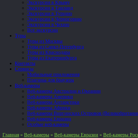
Экскурсии в Крыму
Экскурсии в Таиланд
Экскурсии в Турцию
Экскурсии в Черногорию
Экскурсии в Чехию
Все экскурсии
Туры
Туры из Москвы
Туры из Санкт-Петербурга
Туры из Краснодара
Туры из Екатеринбурга
Контакты
Сервисы
Мобильные приложения
Плагины для браузера
Веб-камеры
Веб-камеры Австралии и Океании
Веб-камеры Америки
Веб-камеры Антарктики
Веб-камеры Африки
Веб-камеры Виргинских Островов (Великобритани
Веб-камеры Евразии
Особые веб-камеры
Главная
»
Веб-камеры
»
Веб-камеры Евразии
»
Веб-камеры Рос