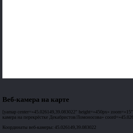
Веб-камера на карте
[yamap center=»45.026149,39.083022″ height=»450px» zoom=»15″ t
камера на перекрёстке Декабристов/Ломоносова» coord=»45.02614
Координаты веб-камеры: 45.026149,39.083022