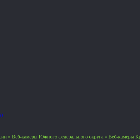
я)
сии
»
Веб-камеры Южного федерального округа
»
Веб-камеры Кр