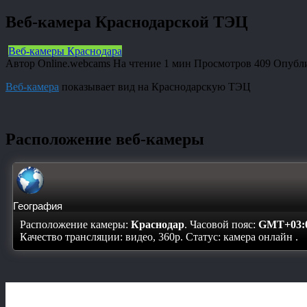
Веб-камера Краснодарской ТЭЦ
Веб-камеры Краснодара
Автор
Online.webcams
На чтение
1 мин
Просмотров
409
Опубл
Веб-камера
показывает вид на Краснодарскую ТЭЦ
Расположение веб-камеры
География
Расположение камеры:
Краснодар
. Часовой пояс:
GMT+03:
Качество трансляции: видео, 360p. Статус:
камера онлайн
.