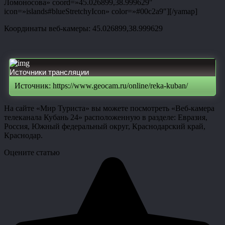
Ломоносова» coord=»45.026899,38.999629″
icon=»islands#blueStretchyIcon» color=»#00c2a9″][/yamap]
Координаты веб-камеры: 45.026899,38.999629
Источники трансляции
Источник: https://www.geocam.ru/online/reka-kuban/
На сайте «Мир Туриста» вы можете посмотреть «Веб-камера
телеканала Кубань 24» расположенную в разделе: Евразия,
Россия, Южный федеральный округ, Краснодарский край,
Краснодар.
Оцените статью