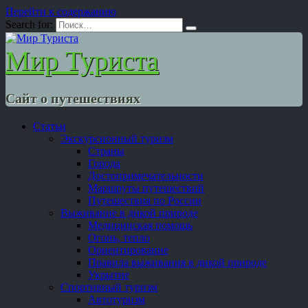
Перейти к содержанию
Search for:
Мир Туриста
Сайт о путешествиях
Статьи
Экскурсионный туризм
Страны
Города
Достопримечательности
Маршруты путешествий
Путешествия по России
Выживание в дикой природе
Медицинская помощь
Огонь, тепло
Ориентирование
Правила выживания в дикой природе
Укрытие
Спортивный туризм
Автотуризм