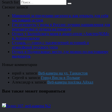
Search for:
Свежие записи
Маврикий за пределами шезлонга: как открыть для себя
настоящий остров
Где отдохнуть у воды в России: лучшие направления для
перезагрузки и отдыха на природе
Отдых у Балтийского моря в апарт-отеле «АмстерДОМ»
в Зеленоградске
Суздаль — город с тысячелетней историей и
атмосферой русского уюта
Отдых в Подмосковье: место, где можно по-настоящему
выдохнуть
Новые комментарии
юрий
к записи
Веб-камера на ул. Танкистов
Сергей
к записи
Город Висла в Польше
Александр
к записи
Веб-камера посёлка Айхал
Вам также может понравиться
Радио 107, веб-камера №2