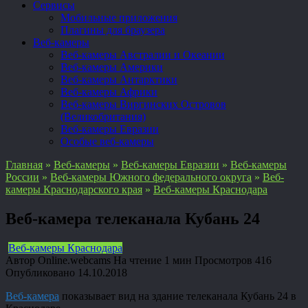
Сервисы
Мобильные приложения
Плагины для браузера
Веб-камеры
Веб-камеры Австралии и Океании
Веб-камеры Америки
Веб-камеры Антарктики
Веб-камеры Африки
Веб-камеры Виргинских Островов
(Великобритания)
Веб-камеры Евразии
Особые веб-камеры
Главная
»
Веб-камеры
»
Веб-камеры Евразии
»
Веб-камеры
России
»
Веб-камеры Южного федерального округа
»
Веб-
камеры Краснодарского края
»
Веб-камеры Краснодара
Веб-камера телеканала Кубань 24
Веб-камеры Краснодара
Автор
Online.webcams
На чтение
1 мин
Просмотров
416
Опубликовано
14.10.2018
Веб-камера
показывает вид на здание телеканала Кубань 24 в