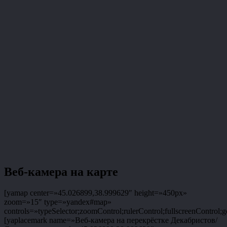
Веб-камера на карте
[yamap center=»45.026899,38.999629″ height=»450px»
zoom=»15″ type=»yandex#map»
controls=»typeSelector;zoomControl;rulerControl;fullscreenControl;g
[yaplacemark name=»Веб-камера на перекрёстке Декабристов/