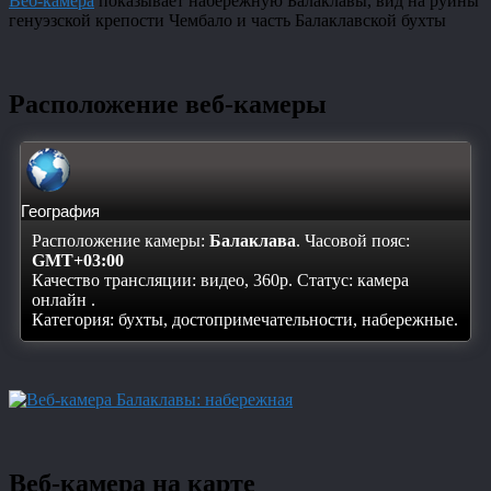
Веб-камера
показывает набережную Балаклавы, вид на руины
генуэзской крепости Чембало и часть Балаклавской бухты
Расположение веб-камеры
География
Расположение камеры:
Балаклава
. Часовой пояс:
GMT+03:00
Качество трансляции: видео, 360p. Статус:
камера
онлайн
.
Категория: бухты, достопримечательности, набережные.
Веб-камера на карте