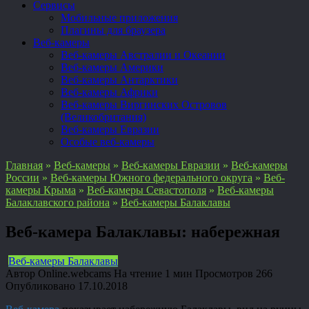
Сервисы
Мобильные приложения
Плагины для браузера
Веб-камеры
Веб-камеры Австралии и Океании
Веб-камеры Америки
Веб-камеры Антарктики
Веб-камеры Африки
Веб-камеры Виргинских Островов
(Великобритания)
Веб-камеры Евразии
Особые веб-камеры
Главная
»
Веб-камеры
»
Веб-камеры Евразии
»
Веб-камеры
России
»
Веб-камеры Южного федерального округа
»
Веб-
камеры Крыма
»
Веб-камеры Севастополя
»
Веб-камеры
Балаклавского района
»
Веб-камеры Балаклавы
Веб-камера Балаклавы: набережная
Веб-камеры Балаклавы
Автор
Online.webcams
На чтение
1 мин
Просмотров
266
Опубликовано
17.10.2018