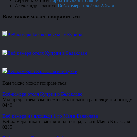
Сергей
к записи
Город Висла в Польше
Александр
к записи
Веб-камера посёлка Айхал
Вам также может понравиться
Веб-камера Балаклавы: мыс Курона
Веб-камера отеля Куприн в Балаклаве
Веб-камера в Балаклавской бухте
Вам также может понравиться
Веб-камера отеля Куприн в Балаклаве
Мы предлагаем вам посмотреть онлайн трансляцию и погоду
0
440
Веб-камера на площади 1-го Мая в Балаклаве
Веб-камера показывает вид на площадь 1-го Мая в Балаклаве
0
285