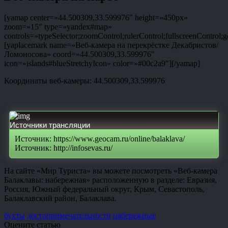
[yamap center=»44.500309,33.599976″ height=»450px»
zoom=»15″ type=»yandex#map»
controls=»typeSelector;zoomControl;rulerControl;fullscreenControl;g
[yaplacemark name=»Веб-камера на перекрёстке Декабристов/
Ломоносова» coord=»44.500309,33.599976″
icon=»islands#blueStretchyIcon» color=»#00c2a9″][/yamap]
Координаты веб-камеры: 44.500309,33.599976
Источники трансляции
Источник: https://www.geocam.ru/online/balaklava/
Источник: http://infosevas.ru/
На сайте «Мир Туриста» вы можете посмотреть «Веб-камера
Балаклавы: набережная» расположенную в разделе: Евразия,
Россия, Южный федеральный округ, Крым, Севастополь,
Балаклавский район, Балаклава.
бухты
достопримечательности
набережные
Оцените статью