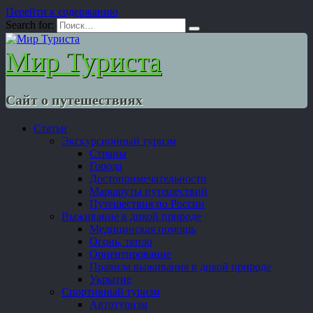
Перейти к содержанию
Search for:
Мир Туриста
Сайт о путешествиях
Статьи
Экскурсионный туризм
Страны
Города
Достопримечательности
Маршруты путешествий
Путешествия по России
Выживание в дикой природе
Медицинская помощь
Огонь, тепло
Ориентирование
Правила выживания в дикой природе
Укрытие
Спортивный туризм
Автотуризм