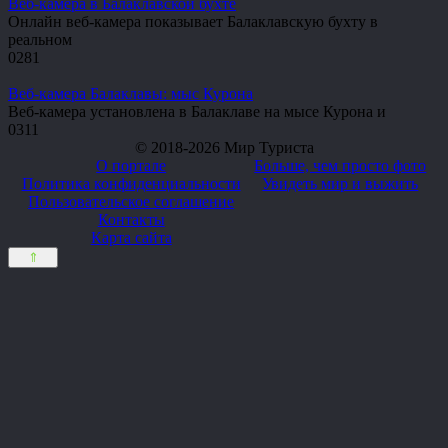
Веб-камера в Балаклавской бухте
Онлайн веб-камера показывает Балаклавскую бухту в
реальном
0
281
Веб-камера Балаклавы: мыс Курона
Веб-камера установлена в Балаклаве на мысе Курона и
0
311
© 2018-2026 Мир Туриста
О портале
Больше, чем просто фото
Политика конфиденциальности
Увидеть мир и выжить
Пользовательское соглашение
Контакты
Карта сайта