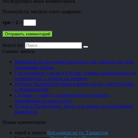
последующих моих комментариев.
Пожалуйста, введите ответ цифрами:
три − 2 =
Search for:
Свежие записи
Маврикий за пределами шезлонга: как открыть для себя
настоящий остров
Где отдохнуть у воды в России: лучшие направления для
перезагрузки и отдыха на природе
Отдых у Балтийского моря в апарт-отеле «АмстерДОМ»
в Зеленоградске
Суздаль — город с тысячелетней историей и
атмосферой русского уюта
Отдых в Подмосковье: место, где можно по-настоящему
выдохнуть
Новые комментарии
юрий
к записи
Веб-камера на ул. Танкистов